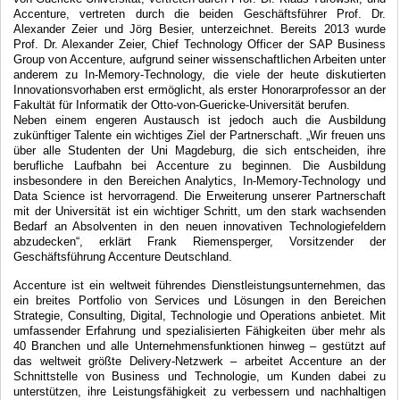
Accenture, vertreten durch die beiden Geschäftsführer Prof. Dr.
Alexander Zeier und Jörg Besier, unterzeichnet. Bereits 2013 wurde
Prof. Dr. Alexander Zeier, Chief Technology Officer der SAP Business
Group von Accenture, aufgrund seiner wissenschaftlichen Arbeiten unter
anderem zu In-Memory-Technology, die viele der heute diskutierten
Innovationsvorhaben erst ermöglicht, als erster Honorarprofessor an der
Fakultät für Informatik der Otto-von-Guericke-Universität berufen.
Neben einem engeren Austausch ist jedoch auch die Ausbildung
zukünftiger Talente ein wichtiges Ziel der Partnerschaft. „Wir freuen uns
über alle Studenten der Uni Magdeburg, die sich entscheiden, ihre
berufliche Laufbahn bei Accenture zu beginnen. Die Ausbildung
insbesondere in den Bereichen Analytics, In-Memory-Technology und
Data Science ist hervorragend. Die Erweiterung unserer Partnerschaft
mit der Universität ist ein wichtiger Schritt, um den stark wachsenden
Bedarf an Absolventen in den neuen innovativen Technologiefeldern
abzudecken“, erklärt Frank Riemensperger, Vorsitzender der
Geschäftsführung Accenture Deutschland.
Accenture ist ein weltweit führendes Dienstleistungsunternehmen, das
ein breites Portfolio von Services und Lösungen in den Bereichen
Strategie, Consulting, Digital, Technologie und Operations anbietet. Mit
umfassender Erfahrung und spezialisierten Fähigkeiten über mehr als
40 Branchen und alle Unternehmensfunktionen hinweg – gestützt auf
das weltweit größte Delivery-Netzwerk – arbeitet Accenture an der
Schnittstelle von Business und Technologie, um Kunden dabei zu
unterstützen, ihre Leistungsfähigkeit zu verbessern und nachhaltigen