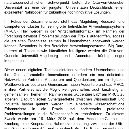
naturwissenschaftlichen Schwerpunkt bietet die Otto-von-Guericke-
Universität als eine der jüngsten Universitäten Deutschlands einen
exzellenten Nährboden für zukünftige hochinnovative Lösungen.
Im Fokus der Zusammenarbeit steht das Magdeburg Research und
Competence Cluster für sehr große betriebliche Anwendungssysteme
(MRCC). Hier werden in der Wirtschaftsinformatik im Rahmen der
Forschung bewusst Problemstellungen der Praxis aufgegriffen, sodass
die erzielten Ergebnisse zeitnah in Unternehmen angewandt werden
können. Besonders in den Bereichen Anwendungssysteme, Big Data,
Internet of Things sowie künstlicher Intelligenz werden die Otto-von-
Guericke-Universität-Magdeburg und Accenture künftig enger
kooperieren.
Diese neuen digitalen Technologiefelder verändern Unternehmen und
ihre Geschäftsmodelle. Innovationen erfordern ein neu definiertes
Netzwerk an Partnern, Mitarbeitern und Querdenkern, um im digitalen
Wettbewerb zu bestehen. Gemeinsam haben Accenture und das MRCC
in ihrer Partnerschaft die Möglichkeit geschaffen, auch kurzfristig an
gemeinsamen Themen im Rahmen eines „Accenture Lab“ am MRCC zu
arbeiten. Dadurch sollen Synergieeffekte zwischen Wissenschaft und
Industrie besser genutzt werden, um einerseits wissenschaftliche
Erkenntnisse in die Praxis und andererseits praktische
Problemstellungen in die Wissenschaft zu transferieren. Zu diesem
Zweck wurde am 16. März 2018 auf dem Accenture-Campus in
Kronberg eine Kooperations-Rahmenvereinbarung zwischen der Otto-
von-Guericke-Universität, vertreten durch Prof. Dr. Klaus Turowski, und