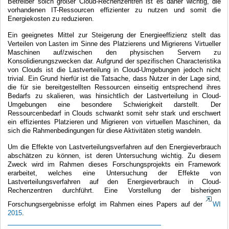
Betreiber solch großer Cloud-Rechenzentren ist es daher wichtig, die
vorhandenen IT-Ressourcen effizienter zu nutzen und somit die
Energiekosten zu reduzieren.
Ein geeignetes Mittel zur Steigerung der Energieeffizienz stellt das
Verteilen von Lasten im Sinne des Platzierens und Migrierens Virtueller
Maschinen auf/zwischen den physischen Servern zu
Konsolidierungszwecken dar. Aufgrund der spezifischen Characteristika
von Clouds ist die Lastverteilung in Cloud-Umgebungen jedoch nicht
trivial. Ein Grund hierfür ist die Tatsache, dass Nutzer in der Lage sind,
die für sie bereitgestellten Ressourcen einseitig entsprechend ihres
Bedarfs zu skalieren, was hinsichtlich der Lastverteilung in Cloud-
Umgebungen eine besondere Schwierigkeit darstellt. Der
Ressourcenbedarf in Clouds schwankt somit sehr stark und erschwert
ein effizientes Platzieren und Migrieren von virtuellen Maschinen, da
sich die Rahmenbedingungen für diese Aktivitäten stetig wandeln.
Um die Effekte von Lastverteilungsverfahren auf den Energieverbrauch
abschätzen zu können, ist deren Untersuchung wichtig. Zu diesem
Zweck wird im Rahmen dieses Forschungsprojekts ein Framework
erarbeitet, welches eine Untersuchung der Effekte von
Lastverteilungsverfahren auf den Energieverbrauch in Cloud-
Rechenzentren durchführt. Eine Vorstellung der bisherigen
Forschungsergebnisse erfolgt im Rahmen eines Papers auf der
WI
2015
.