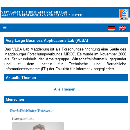
☰
Very Large Business Applications Lab (VLBA)
Das VLBA Lab Magdeburg ist als Forschungseinrichtung eine Säule des
Magdeburger Forschungsverbunds MRCC. Es wurde im November 2006
als Struktureinheit der Arbeitsgruppe Wirtschaftsinformatik gegründet
und ist dem Institut für Technische und Betriebliche
Informationssysteme (ITI) der Fakultät für Informatik angegliedert ...
Aktuelle Themen
Alle Themen ...
Menschen
Prof. Dr. Klaus Turowski
Maria Chernigovskaya
Leitung
Wissenschaftler