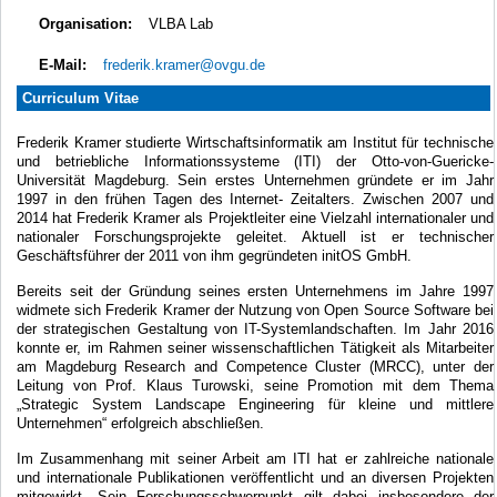
Organisation:
VLBA Lab
E-Mail:
frederik.kramer@ovgu.de
Curriculum Vitae
Frederik Kramer studierte Wirtschaftsinformatik am Institut für technische
und betriebliche Informationssysteme (ITI) der Otto-von-Guericke-
Universität Magdeburg. Sein erstes Unternehmen gründete er im Jahr
1997 in den frühen Tagen des Internet- Zeitalters. Zwischen 2007 und
2014 hat Frederik Kramer als Projektleiter eine Vielzahl internationaler und
nationaler Forschungsprojekte geleitet. Aktuell ist er technischer
Geschäftsführer der 2011 von ihm gegründeten initOS GmbH.
Bereits seit der Gründung seines ersten Unternehmens im Jahre 1997
widmete sich Frederik Kramer der Nutzung von Open Source Software bei
der strategischen Gestaltung von IT-Systemlandschaften. Im Jahr 2016
konnte er, im Rahmen seiner wissenschaftlichen Tätigkeit als Mitarbeiter
am Magdeburg Research and Competence Cluster (MRCC), unter der
Leitung von Prof. Klaus Turowski, seine Promotion mit dem Thema
„Strategic System Landscape Engineering für kleine und mittlere
Unternehmen“ erfolgreich abschließen.
Im Zusammenhang mit seiner Arbeit am ITI hat er zahlreiche nationale
und internationale Publikationen veröffentlicht und an diversen Projekten
mitgewirkt. Sein Forschungsschwerpunkt gilt dabei insbesondere der