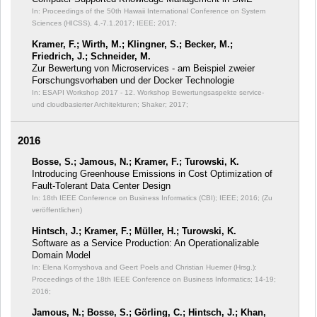
In: Proceedings of the 50th Hawaii International Conference on System
Sciences (HICSS), 4.-7.1.2017;
IEEE; 2017;
Kramer, F.; Wirth, M.; Klingner, S.; Becker, M.;
Friedrich, J.; Schneider, M.
Zur Bewertung von Microservices - am Beispiel zweier
Forschungsvorhaben und der Docker Technologie
In: ESAPI Workshop 2017 - 12. Workshop Bewertungsaspekte service-
und cloudbasierter Architekturen;
Shaker; 2017;
2016
Bosse, S.; Jamous, N.; Kramer, F.; Turowski, K.
Introducing Greenhouse Emissions in Cost Optimization of
Fault-Tolerant Data Center Design
In: 18th IEEE Conference on Business Informatics (CBI);
IEEE; 2016; (Zu
veröffentlichen)
Hintsch, J.; Kramer, F.; Müller, H.; Turowski, K.
Software as a Service Production: An Operationalizable
Domain Model
In: Elena Kornyshova and Geert Poels and Christian Huemer (Hrsg.):
Proceedings of the 18th IEEE Conference on Business Informatics;
14-19;
2016;
Jamous, N.; Bosse, S.; Görling, C.; Hintsch, J.; Khan,