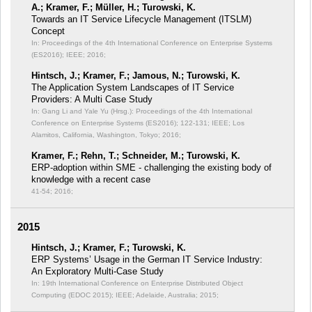
A.; Kramer, F.; Müller, H.; Turowski, K.
Towards an IT Service Lifecycle Management (ITSLM)
Concept
In: Proceedings of the 4th International Conference on Enterprise Systems
(ES2016);
IEEE; 2016;
Hintsch, J.; Kramer, F.; Jamous, N.; Turowski, K.
The Application System Landscapes of IT Service
Providers: A Multi Case Study
In: Gang Li and Yale Yu (Hrsg.): Proceedings of the 4th International
Conference on Enterprise Systems (ES2016);
122-131; IEEE; Los
Alamitos, California, Washington, Tokyo; 2016;
Kramer, F.; Rehn, T.; Schneider, M.; Turowski, K.
ERP-adoption within SME - challenging the existing body of
knowledge with a recent case
41-54; 2016;
2015
Hintsch, J.; Kramer, F.; Turowski, K.
ERP Systems’ Usage in the German IT Service Industry:
An Exploratory Multi-Case Study
In: 19th International Conference on Enterprise Distributed Object
Computing (EDOC 2015);
IEEE; Adelaide, Australia; 2015;