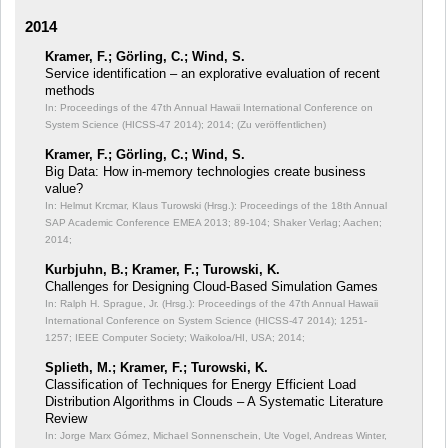
2014
Kramer, F.; Görling, C.; Wind, S.
Service identification – an explorative evaluation of recent
methods
In: Proceedings of the 47th Annual Hawaii International Conference on
System Science (HICSS-47 2014);
2014; (Zu veröffentlichen)
Kramer, F.; Görling, C.; Wind, S.
Big Data: How in-memory technologies create business
value?
In: Helmut Krcmar, Klaus Turowski (Hrsg.): Proceedings of the 18th Annual
SAP Academic Conference EMEA 2013;
89-104; Shaker Verlag; Aachen;
2014;
Kurbjuhn, B.; Kramer, F.; Turowski, K.
Challenges for Designing Cloud-Based Simulation Games
In: Ralph H. Sprague, Jr. (Hrsg.): Proceedings of the 47th Annual Hawaii
International Conference on System Science (HICSS-47 2014);
1251-
1257; IEEE Computer Society; Waikoloa/HI, USA; 2014;
Splieth, M.; Kramer, F.; Turowski, K.
Classification of Techniques for Energy Efficient Load
Distribution Algorithms in Clouds – A Systematic Literature
Review
In: Jorge Marx Gómez, Michael Sonnenschein, Ute Vogel, Andreas Winter,