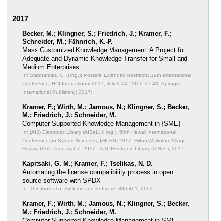
2017
Becker, M.; Klingner, S.; Friedrich, J.; Kramer, F.;
Schneider, M.; Fähnrich, K.-P.
Mass Customized Knowledge Management: A Project for
Adequate and Dynamic Knowledge Transfer for Small and
Medium Enterprises
In: Stephanidis, C. (Hrsg.): Posters' Extended Abstracts: 19th International
Conference, HCI International 2017, July 9-14, 2017;
37-43; Springer
International Publishing; 2017;
Kramer, F.; Wirth, M.; Jamous, N.; Klingner, S.; Becker,
M.; Friedrich, J.; Schneider, M.
Computer-Supported Knowledge Management in {SME}
In: {AIS} Electronic Library (AISeL) (Hrsg.): 50th Hawaii International
Conference on System Sciences, {HICSS} 2017, Hilton Waikoloa Village,
Hawaii, USA, January 4-7, 2017;
{AIS} Electronic Library (AISeL); 2017;
Kapitsaki, G. M.; Kramer, F.; Tselikas, N. D.
Automating the license compatibility process in open
source software with SPDX
In: The Journal of Systems and Software;
386-401; 2017;
Kramer, F.; Wirth, M.; Jamous, N.; Klingner, S.; Becker,
M.; Friedrich, J.; Schneider, M.
Computer-Supported Knowledge Management in SME