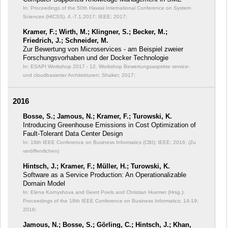
In: Proceedings of the 50th Hawaii International Conference on System
Sciences (HICSS), 4.-7.1.2017;
IEEE; 2017;
Kramer, F.; Wirth, M.; Klingner, S.; Becker, M.;
Friedrich, J.; Schneider, M.
Zur Bewertung von Microservices - am Beispiel zweier
Forschungsvorhaben und der Docker Technologie
In: ESAPI Workshop 2017 - 12. Workshop Bewertungsaspekte service-
und cloudbasierter Architekturen;
Shaker; 2017;
2016
Bosse, S.; Jamous, N.; Kramer, F.; Turowski, K.
Introducing Greenhouse Emissions in Cost Optimization of
Fault-Tolerant Data Center Design
In: 18th IEEE Conference on Business Informatics (CBI);
IEEE; 2016; (Zu
veröffentlichen)
Hintsch, J.; Kramer, F.; Müller, H.; Turowski, K.
Software as a Service Production: An Operationalizable
Domain Model
In: Elena Kornyshova and Geert Poels and Christian Huemer (Hrsg.):
Proceedings of the 18th IEEE Conference on Business Informatics;
14-19;
2016;
Jamous, N.; Bosse, S.; Görling, C.; Hintsch, J.; Khan,