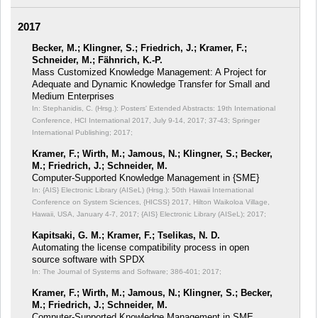
2017
Becker, M.; Klingner, S.; Friedrich, J.; Kramer, F.;
Schneider, M.; Fähnrich, K.-P.
Mass Customized Knowledge Management: A Project for
Adequate and Dynamic Knowledge Transfer for Small and
Medium Enterprises
In: Stephanidis, C. (Hrsg.): Posters' Extended Abstracts: 19th International
Conference, HCI International 2017, July 9-14, 2017;
37-43; Springer
International Publishing; 2017;
Kramer, F.; Wirth, M.; Jamous, N.; Klingner, S.; Becker,
M.; Friedrich, J.; Schneider, M.
Computer-Supported Knowledge Management in {SME}
In: {AIS} Electronic Library (AISeL) (Hrsg.): 50th Hawaii International
Conference on System Sciences, {HICSS} 2017, Hilton Waikoloa Village,
Hawaii, USA, January 4-7, 2017;
{AIS} Electronic Library (AISeL); 2017;
Kapitsaki, G. M.; Kramer, F.; Tselikas, N. D.
Automating the license compatibility process in open
source software with SPDX
In: The Journal of Systems and Software;
386-401; 2017;
Kramer, F.; Wirth, M.; Jamous, N.; Klingner, S.; Becker,
M.; Friedrich, J.; Schneider, M.
Computer-Supported Knowledge Management in SME