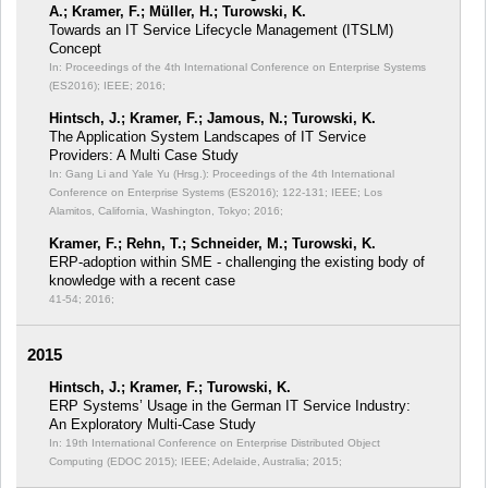
A.; Kramer, F.; Müller, H.; Turowski, K.
Towards an IT Service Lifecycle Management (ITSLM)
Concept
In: Proceedings of the 4th International Conference on Enterprise Systems
(ES2016);
IEEE; 2016;
Hintsch, J.; Kramer, F.; Jamous, N.; Turowski, K.
The Application System Landscapes of IT Service
Providers: A Multi Case Study
In: Gang Li and Yale Yu (Hrsg.): Proceedings of the 4th International
Conference on Enterprise Systems (ES2016);
122-131; IEEE; Los
Alamitos, California, Washington, Tokyo; 2016;
Kramer, F.; Rehn, T.; Schneider, M.; Turowski, K.
ERP-adoption within SME - challenging the existing body of
knowledge with a recent case
41-54; 2016;
2015
Hintsch, J.; Kramer, F.; Turowski, K.
ERP Systems’ Usage in the German IT Service Industry:
An Exploratory Multi-Case Study
In: 19th International Conference on Enterprise Distributed Object
Computing (EDOC 2015);
IEEE; Adelaide, Australia; 2015;