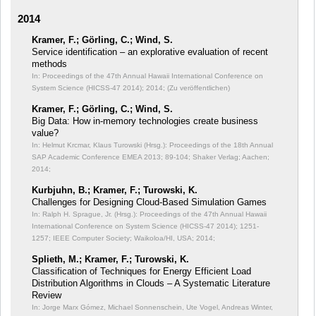
2014
Kramer, F.; Görling, C.; Wind, S.
Service identification – an explorative evaluation of recent
methods
In: Proceedings of the 47th Annual Hawaii International Conference on
System Science (HICSS-47 2014);
2014; (Zu veröffentlichen)
Kramer, F.; Görling, C.; Wind, S.
Big Data: How in-memory technologies create business
value?
In: Helmut Krcmar, Klaus Turowski (Hrsg.): Proceedings of the 18th Annual
SAP Academic Conference EMEA 2013;
89-104; Shaker Verlag; Aachen;
2014;
Kurbjuhn, B.; Kramer, F.; Turowski, K.
Challenges for Designing Cloud-Based Simulation Games
In: Ralph H. Sprague, Jr. (Hrsg.): Proceedings of the 47th Annual Hawaii
International Conference on System Science (HICSS-47 2014);
1251-
1257; IEEE Computer Society; Waikoloa/HI, USA; 2014;
Splieth, M.; Kramer, F.; Turowski, K.
Classification of Techniques for Energy Efficient Load
Distribution Algorithms in Clouds – A Systematic Literature
Review
In: Jorge Marx Gómez, Michael Sonnenschein, Ute Vogel, Andreas Winter,