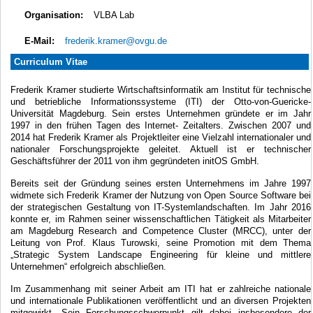
Organisation:
VLBA Lab
E-Mail:
frederik.kramer@ovgu.de
Curriculum Vitae
Frederik Kramer studierte Wirtschaftsinformatik am Institut für technische
und betriebliche Informationssysteme (ITI) der Otto-von-Guericke-
Universität Magdeburg. Sein erstes Unternehmen gründete er im Jahr
1997 in den frühen Tagen des Internet- Zeitalters. Zwischen 2007 und
2014 hat Frederik Kramer als Projektleiter eine Vielzahl internationaler und
nationaler Forschungsprojekte geleitet. Aktuell ist er technischer
Geschäftsführer der 2011 von ihm gegründeten initOS GmbH.
Bereits seit der Gründung seines ersten Unternehmens im Jahre 1997
widmete sich Frederik Kramer der Nutzung von Open Source Software bei
der strategischen Gestaltung von IT-Systemlandschaften. Im Jahr 2016
konnte er, im Rahmen seiner wissenschaftlichen Tätigkeit als Mitarbeiter
am Magdeburg Research and Competence Cluster (MRCC), unter der
Leitung von Prof. Klaus Turowski, seine Promotion mit dem Thema
„Strategic System Landscape Engineering für kleine und mittlere
Unternehmen“ erfolgreich abschließen.
Im Zusammenhang mit seiner Arbeit am ITI hat er zahlreiche nationale
und internationale Publikationen veröffentlicht und an diversen Projekten
mitgewirkt. Sein Forschungsschwerpunkt gilt dabei insbesondere der