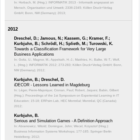
In: Horbach, M. (Hrsg.): INFORMATIK 2013 - Informatik angepasst an
Mensch, Organisation und Umwelt;
2336-2345; Köllen Druck+Verlag
GmbH; Bonn, NW (Germany); 2013;
2012
Dreschel, D.; Jamous, N.; Kassem, G.; Kramer, F.;
Kurbjuhn, B.; Schrödl, H.; Splieth, M.; Turowski, K.
Towards a Classification Framework for Very Large
Business Applications
In: Goltz, U.; Magnor, M.; Appelrath, H.-J.; Matthies, H.; Balke, W.-T.; Wolf,
L. (Hrsg.): INFORMATIK 2012;
273-283; Köllen Druck+Verlag GmbH; Bonn,
NW (Germany); 2012;
Kurbjuhn, B.; Dreschel, D.
iDECOR - Lessons Learned in Magdeburg
In: Léger, Pierre-Majorique; Cronan, Paul; Robert, Jaques; Babin, Gilbert
(Hrsg.): Proceedings of the 1st Symposium on Experiential Learning in IT
Education;
15-18; ERPsim Lab, HEC Montréal; Montréal, QC (Canada);
2012;
Kurbjuhn, B.
Serious and Simulation Games - A Definition Approach
In: Abramowicz, Witold; Domingue, John; Wecel, Krzysztof (Hrsg.):
Business Information Systems Workshops;
177-185; Springer Berlin
Heidelberg; 2012;