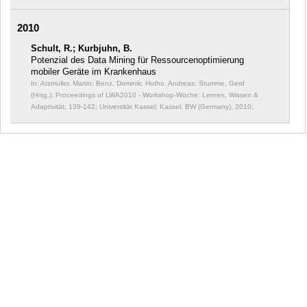
2010
Schult, R.; Kurbjuhn, B.
Potenzial des Data Mining für Ressourcenoptimierung
mobiler Geräte im Krankenhaus
In: Atzmüller, Martin; Benz, Dominik; Hotho, Andreas; Stumme, Gerd
(Hrsg.): Proceedings of LWA2010 - Workshop-Woche: Lernen, Wissen &
Adaptivität;
139-142; Universität Kassel; Kassel, BW (Germany); 2010;