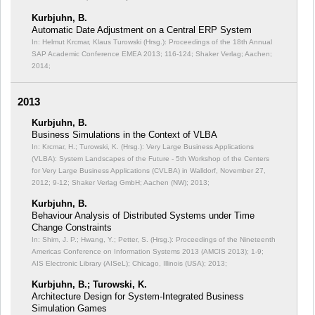
Kurbjuhn, B.
Automatic Date Adjustment on a Central ERP System
In: Helmut Krcmar, Klaus Turowski (Hrsg.): Proceedings of the 18th Annual
SAP Academic Conference EMEA 2013;
116-124; Shaker Verlag; Aachen;
2014;
2013
Kurbjuhn, B.
Business Simulations in the Context of VLBA
In: Krcmar, H.; Turowski, K. (Hrsg.): Very Large Business Applications
(VLBA): System Landscapes of the Future - 5th Workshop of the Centers
for Very Large Business Applications (CVLBA) in Walldorf, November 27,
2012;
9-12; Shaker Verlag GmbH; Aachen (NW); 2013;
Kurbjuhn, B.
Behaviour Analysis of Distributed Systems under Time
Change Constraints
In: Shim, J. P.; Hwang, Y.; Petter, S. (Hrsg.): Proceedings of the Nineteenth
Americas Conference on Information Systems 2013 (AMCIS 2013);
1-9;
AIS Electronic Library (AISeL); Chicago, Illinois (USA); 2013;
Kurbjuhn, B.; Turowski, K.
Architecture Design for System-Integrated Business
Simulation Games