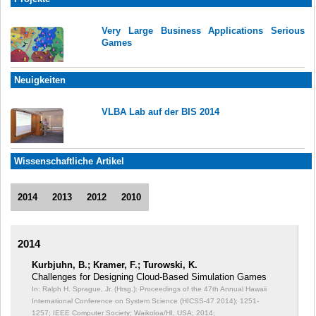
Very Large Business Applications Serious
Games
Neuigkeiten
VLBA Lab auf der BIS 2014
Wissenschaftliche Artikel
2014
2013
2012
2010
2014
Kurbjuhn, B.; Kramer, F.; Turowski, K.
Challenges for Designing Cloud-Based Simulation Games
In: Ralph H. Sprague, Jr. (Hrsg.): Proceedings of the 47th Annual Hawaii
International Conference on System Science (HICSS-47 2014);
1251-
1257; IEEE Computer Society; Waikoloa/HI, USA; 2014;