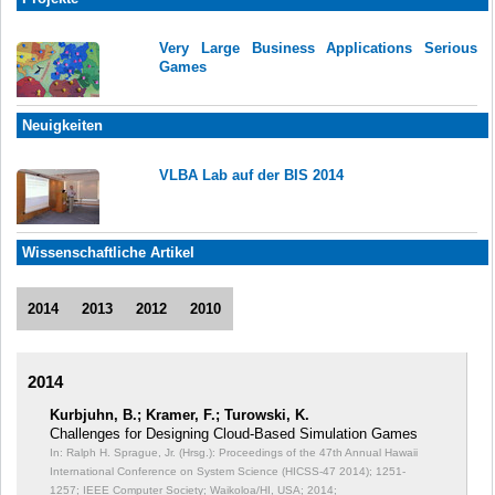
Very Large Business Applications Serious
Games
Neuigkeiten
VLBA Lab auf der BIS 2014
Wissenschaftliche Artikel
2014
2013
2012
2010
2014
Kurbjuhn, B.; Kramer, F.; Turowski, K.
Challenges for Designing Cloud-Based Simulation Games
In: Ralph H. Sprague, Jr. (Hrsg.): Proceedings of the 47th Annual Hawaii
International Conference on System Science (HICSS-47 2014);
1251-
1257; IEEE Computer Society; Waikoloa/HI, USA; 2014;