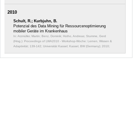
2010
Schult, R.; Kurbjuhn, B.
Potenzial des Data Mining für Ressourcenoptimierung
mobiler Geräte im Krankenhaus
In: Atzmüller, Martin; Benz, Dominik; Hotho, Andreas; Stumme, Gerd
(Hrsg.): Proceedings of LWA2010 - Workshop-Woche: Lernen, Wissen &
Adaptivität;
139-142; Universität Kassel; Kassel, BW (Germany); 2010;