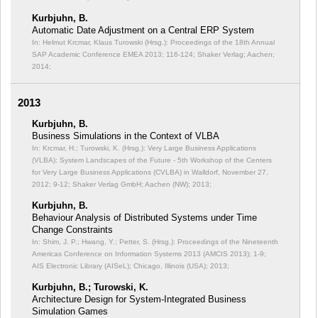
Kurbjuhn, B.
Automatic Date Adjustment on a Central ERP System
In: Helmut Krcmar, Klaus Turowski (Hrsg.): Proceedings of the 18th Annual
SAP Academic Conference EMEA 2013;
116-124; Shaker Verlag; Aachen;
2014;
2013
Kurbjuhn, B.
Business Simulations in the Context of VLBA
In: Krcmar, H.; Turowski, K. (Hrsg.): Very Large Business Applications
(VLBA): System Landscapes of the Future - 5th Workshop of the Centers
for Very Large Business Applications (CVLBA) in Walldorf, November 27,
2012;
9-12; Shaker Verlag GmbH; Aachen (NW); 2013;
Kurbjuhn, B.
Behaviour Analysis of Distributed Systems under Time
Change Constraints
In: Shim, J. P.; Hwang, Y.; Petter, S. (Hrsg.): Proceedings of the Nineteenth
Americas Conference on Information Systems 2013 (AMCIS 2013);
1-9;
AIS Electronic Library (AISeL); Chicago, Illinois (USA); 2013;
Kurbjuhn, B.; Turowski, K.
Architecture Design for System-Integrated Business
Simulation Games