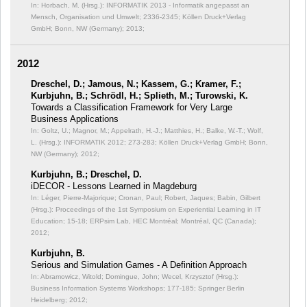
In: Horbach, M. (Hrsg.): INFORMATIK 2013 - Informatik angepasst an
Mensch, Organisation und Umwelt;
2336-2345; Köllen Druck+Verlag
GmbH; Bonn, NW (Germany); 2013;
2012
Dreschel, D.; Jamous, N.; Kassem, G.; Kramer, F.;
Kurbjuhn, B.; Schrödl, H.; Splieth, M.; Turowski, K.
Towards a Classification Framework for Very Large
Business Applications
In: Goltz, U.; Magnor, M.; Appelrath, H.-J.; Matthies, H.; Balke, W.-T.; Wolf,
L. (Hrsg.): INFORMATIK 2012;
273-283; Köllen Druck+Verlag GmbH; Bonn,
NW (Germany); 2012;
Kurbjuhn, B.; Dreschel, D.
iDECOR - Lessons Learned in Magdeburg
In: Léger, Pierre-Majorique; Cronan, Paul; Robert, Jaques; Babin, Gilbert
(Hrsg.): Proceedings of the 1st Symposium on Experiential Learning in IT
Education;
15-18; ERPsim Lab, HEC Montréal; Montréal, QC (Canada);
2012;
Kurbjuhn, B.
Serious and Simulation Games - A Definition Approach
In: Abramowicz, Witold; Domingue, John; Wecel, Krzysztof (Hrsg.):
Business Information Systems Workshops;
177-185; Springer Berlin
Heidelberg; 2012;