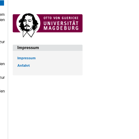
dem
den
zur
Impressum
Impressum
den
Anfahrt
zur
fen