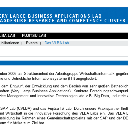
LBA LAB
FUJITSU LAB
ublikationen
Events
Das VLBA Lab
 2006 als Struktureinheit der Arbeitsgruppe Wirtschaftsinformatik gegrün
he und Betriebliche Informationssysteme (ITI) angegliedert.
t dem Entwurf, der Entwicklung und dem Betrieb von sehr großen Betrieblic
ten (Very Large Business Applications). Konkrete Forschungsschwerpun
vice Management und innovative Technologien wie z.B. Big Data, Industrie 
AP Lab (CVLBA) und das Fujitsu IS Lab. Durch unsere Praxispartner flie
 und Wirtschaft in die innovative Forschung des VLBA Labs ein. Das VLBA 
-Ausbildung im Rahmen eines Gemeinschaftsprojekts mit der SAP und der D
orm für Afrika zum Ziel hat.