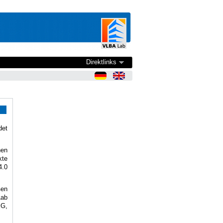
Direktlinks
det
hen
kte
4.0
ßen
Lab
EG,