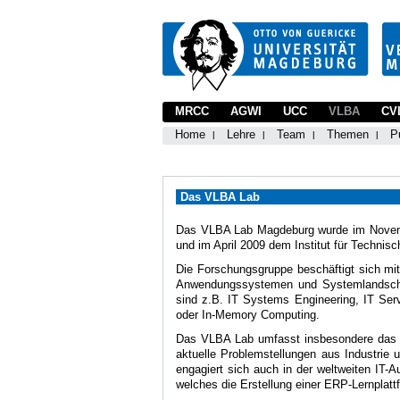
MRCC
AGWI
UCC
VLBA
CV
Home
Lehre
Team
Themen
P
Das VLBA Lab
Das VLBA Lab Magdeburg wurde im November
und im April 2009 dem Institut für Technisc
Die Forschungsgruppe beschäftigt sich mi
Anwendungssystemen und Systemlandschaf
sind z.B. IT Systems Engineering, IT Ser
oder In-Memory Computing.
Das VLBA Lab umfasst insbesondere das S
aktuelle Problemstellungen aus Industrie
engagiert sich auch in der weltweiten IT
welches die Erstellung einer ERP-Lernplattf