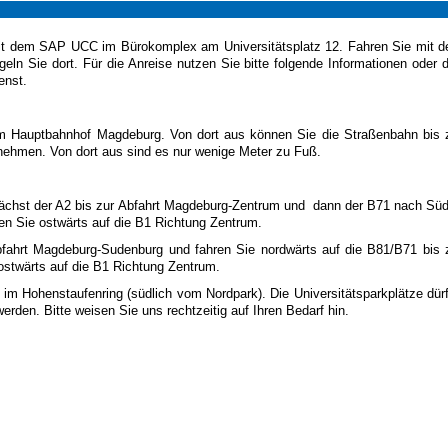
t dem SAP UCC im Bürokomplex am Universitätsplatz 12. Fahren Sie mit 
eln Sie dort. Für die Anreise nutzen Sie bitte folgende Informationen oder 
enst.
m Hauptbahnhof Magdeburg. Von dort aus können Sie die Straßenbahn bis 
 nehmen. Von dort aus sind es nur wenige Meter zu Fuß.
ächst der A2 bis zur Abfahrt Magdeburg-Zentrum und dann der B71 nach Sü
ren Sie ostwärts auf die B1 Richtung Zentrum.
fahrt Magdeburg-Sudenburg und fahren Sie nordwärts auf die B81/B71 bis 
 ostwärts auf die B1 Richtung Zentrum.
 im Hohenstaufenring (südlich vom Nordpark). Die Universitätsparkplätze dür
rden. Bitte weisen Sie uns rechtzeitig auf Ihren Bedarf hin.