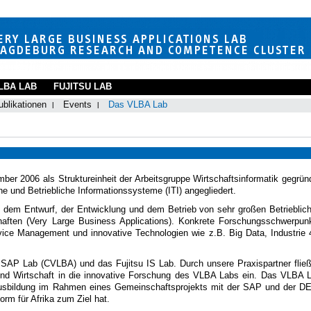
LBA LAB
FUJITSU LAB
ublikationen
Events
Das VLBA Lab
 2006 als Struktureinheit der Arbeitsgruppe Wirtschaftsinformatik gegrün
he und Betriebliche Informationssysteme (ITI) angegliedert.
t dem Entwurf, der Entwicklung und dem Betrieb von sehr großen Betrieblic
ten (Very Large Business Applications). Konkrete Forschungsschwerpun
vice Management und innovative Technologien wie z.B. Big Data, Industrie 
AP Lab (CVLBA) und das Fujitsu IS Lab. Durch unsere Praxispartner flie
 und Wirtschaft in die innovative Forschung des VLBA Labs ein. Das VLBA 
-Ausbildung im Rahmen eines Gemeinschaftsprojekts mit der SAP und der D
orm für Afrika zum Ziel hat.