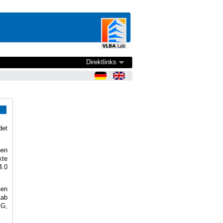
Direktlinks
det
hen
kte
4.0
ßen
Lab
EG,