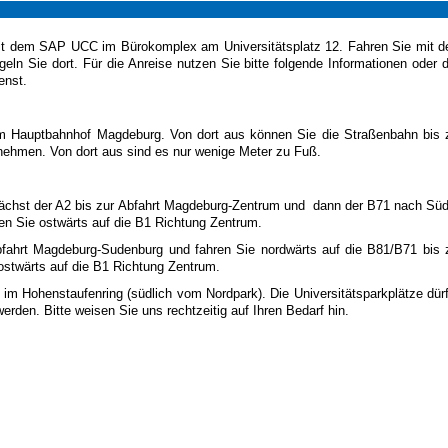
t dem SAP UCC im Bürokomplex am Universitätsplatz 12. Fahren Sie mit 
eln Sie dort. Für die Anreise nutzen Sie bitte folgende Informationen oder 
enst.
m Hauptbahnhof Magdeburg. Von dort aus können Sie die Straßenbahn bis 
 nehmen. Von dort aus sind es nur wenige Meter zu Fuß.
ächst der A2 bis zur Abfahrt Magdeburg-Zentrum und dann der B71 nach Sü
ren Sie ostwärts auf die B1 Richtung Zentrum.
fahrt Magdeburg-Sudenburg und fahren Sie nordwärts auf die B81/B71 bis 
 ostwärts auf die B1 Richtung Zentrum.
 im Hohenstaufenring (südlich vom Nordpark). Die Universitätsparkplätze dür
rden. Bitte weisen Sie uns rechtzeitig auf Ihren Bedarf hin.