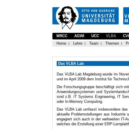
MRCC
AGWI
UCC
VLBA
CV
Home
Lehre
Team
Themen
P
Das VLBA Lab
Das VLBA Lab Magdeburg wurde im November
und im April 2009 dem Institut für Technisc
Die Forschungsgruppe beschäftigt sich mi
Anwendungssystemen und Systemlandschaf
sind z.B. IT Systems Engineering, IT Ser
oder In-Memory Computing.
Das VLBA Lab umfasst insbesondere das S
aktuelle Problemstellungen aus Industrie
engagiert sich auch in der weltweiten IT
welches die Erstellung einer ERP-Lernplattf