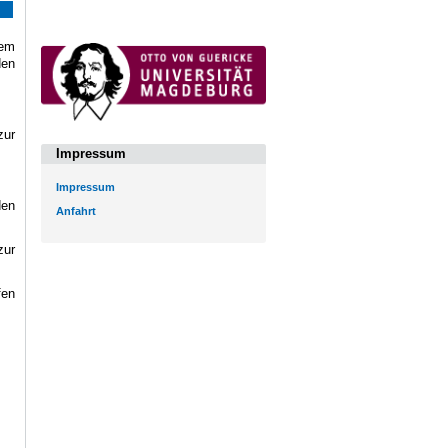
dem
den
zur
Impressum
Impressum
den
Anfahrt
zur
fen