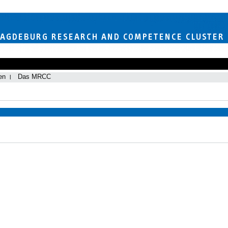
en
Das MRCC