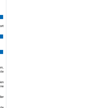
ort
en,
kte
den
ine
der
kte