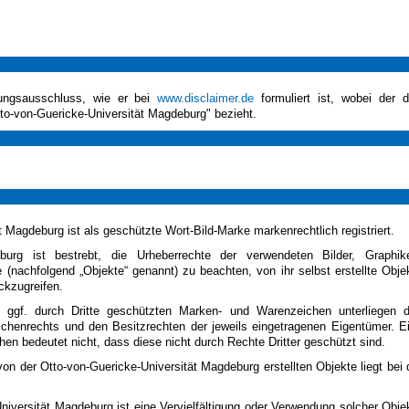
tungsausschluss, wie er bei
www.disclaimer.de
formuliert ist, wobei der d
tto-von-Guericke-Universität Magdeburg" bezieht.
 Magdeburg ist als geschützte Wort-Bild-Marke markenrechtlich registriert.
eburg ist bestrebt, die Urheberrechte der verwendeten Bilder, Graphik
nachfolgend „Objekte“ genannt) zu beachten, von ihr selbst erstellte Obje
ckzugreifen.
 ggf. durch Dritte geschützten Marken- und Warenzeichen unterliegen 
chenrechts und den Besitzrechten der jeweils eingetragenen Eigentümer. E
n bedeutet nicht, dass diese nicht durch Rechte Dritter geschützt sind.
von der Otto-von-Guericke-Universität Magdeburg erstellten Objekte liegt bei 
versität Magdeburg ist eine Vervielfältigung oder Verwendung solcher Obje