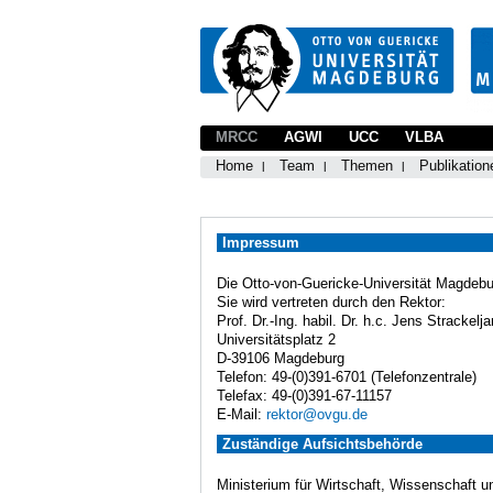
MRCC
AGWI
UCC
VLBA
Home
Team
Themen
Publikation
Impressum
Die Otto-von-Guericke-Universität Magdebur
Sie wird vertreten durch den Rektor:
Prof. Dr.-Ing. habil. Dr. h.c. Jens Strackelja
Universitätsplatz 2
D-39106 Magdeburg
Telefon: 49-(0)391-6701 (Telefonzentrale)
Telefax: 49-(0)391-67-11157
E-Mail:
rektor@ovgu.de
Zuständige Aufsichtsbehörde
Ministerium für Wirtschaft, Wissenschaft u