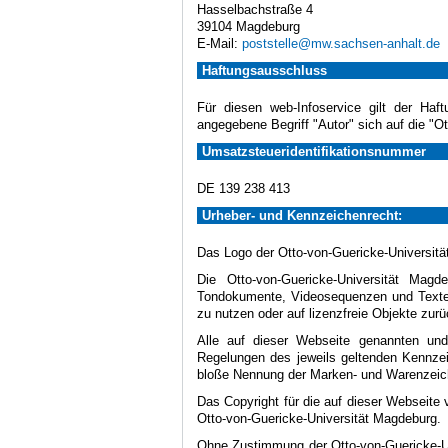
Hasselbachstraße 4
39104 Magdeburg
E-Mail:
poststelle@mw.sachsen-anhalt.de
Haftungsausschluss
Für diesen web-Infoservice gilt der Haf
angegebene Begriff "Autor" sich auf die "O
Umsatzsteueridentifikationsnummer
DE 139 238 413
Urheber- und Kennzeichenrecht:
Das Logo der Otto-von-Guericke-Universität
Die Otto-von-Guericke-Universität Magd
Tondokumente, Videosequenzen und Texte (
zu nutzen oder auf lizenzfreie Objekte zurü
Alle auf dieser Webseite genannten und
Regelungen des jeweils geltenden Kennzei
bloße Nennung der Marken- und Warenzeiche
Das Copyright für die auf dieser Webseite 
Otto-von-Guericke-Universität Magdeburg.
Ohne Zustimmung der Otto-von-Guericke-Uni