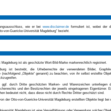
tungsausschluss, wie er bei
www.disclaimer.de
formuliert ist, wobei der d
tto-von-Guericke-Universität Magdeburg" bezieht.
 Magdeburg ist als geschützte Wort-Bild-Marke markenrechtlich registriert.
eburg ist bestrebt, die Urheberrechte der verwendeten Bilder, Graphik
nachfolgend „Objekte“ genannt) zu beachten, von ihr selbst erstellte Obje
ckzugreifen.
 ggf. durch Dritte geschützten Marken- und Warenzeichen unterliegen 
chenrechts und den Besitzrechten der jeweils eingetragenen Eigentümer. E
n bedeutet nicht, dass diese nicht durch Rechte Dritter geschützt sind.
von der Otto-von-Guericke-Universität Magdeburg erstellten Objekte liegt bei 
versität Magdeburg ist eine Vervielfältigung oder Verwendung solcher Obje