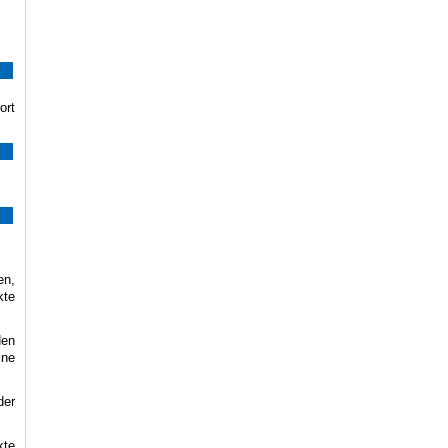
ort
en,
kte
den
ine
der
kte