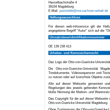
Hasselbachstraße 4
39104 Magdeburg
E-Mail:
poststelle@mw.sachsen-anhalt.de
Haftungsausschluss
Für diesen web-Infoservice gilt der Haf
angegebene Begriff "Autor" sich auf die "O
Umsatzsteueridentifikationsnummer
DE 139 238 413
Urheber- und Kennzeichenrecht:
Das Logo der Otto-von-Guericke-Universität
Die Otto-von-Guericke-Universität Magd
Tondokumente, Videosequenzen und Texte (
zu nutzen oder auf lizenzfreie Objekte zurü
Alle auf dieser Webseite genannten und
Regelungen des jeweils geltenden Kennzei
bloße Nennung der Marken- und Warenzeiche
Das Copyright für die auf dieser Webseite 
Otto-von-Guericke-Universität Magdeburg.
Ohne Zustimmung der Otto-von-Guericke-Uni