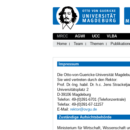
MRCC
AGWI
UCC
VLBA
Home
Team
Themen
Publikation
Impressum
Die Otto-von-Guericke-Universität Magdebur
Sie wird vertreten durch den Rektor:
Prof. Dr.-Ing. habil. Dr. h.c. Jens Strackelja
Universitätsplatz 2
D-39106 Magdeburg
Telefon: 49-(0)391-6701 (Telefonzentrale)
Telefax: 49-(0)391-67-11157
E-Mail:
rektor@ovgu.de
Zuständige Aufsichtsbehörde
Ministerium für Wirtschaft, Wissenschaft u