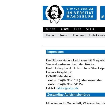
MRCC
AGWI
UCC
VLBA
Home
Team
Themen
Publikation
Impressum
Die Otto-von-Guericke-Universität Magdebur
Sie wird vertreten durch den Rektor:
Prof. Dr.-Ing. habil. Dr. h.c. Jens Strackelja
Universitätsplatz 2
D-39106 Magdeburg
Telefon: 49-(0)391-6701 (Telefonzentrale)
Telefax: 49-(0)391-67-11157
E-Mail:
rektor@ovgu.de
Zuständige Aufsichtsbehörde
Ministerium für Wirtschaft, Wissenschaft u