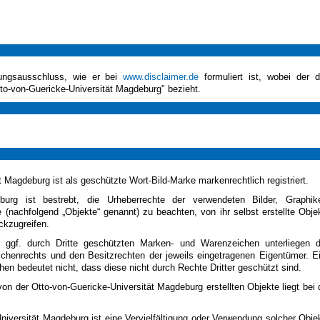
tungsausschluss, wie er bei
www.disclaimer.de
formuliert ist, wobei der d
tto-von-Guericke-Universität Magdeburg" bezieht.
 Magdeburg ist als geschützte Wort-Bild-Marke markenrechtlich registriert.
eburg ist bestrebt, die Urheberrechte der verwendeten Bilder, Graphik
nachfolgend „Objekte“ genannt) zu beachten, von ihr selbst erstellte Obje
ckzugreifen.
 ggf. durch Dritte geschützten Marken- und Warenzeichen unterliegen 
chenrechts und den Besitzrechten der jeweils eingetragenen Eigentümer. E
n bedeutet nicht, dass diese nicht durch Rechte Dritter geschützt sind.
von der Otto-von-Guericke-Universität Magdeburg erstellten Objekte liegt bei 
versität Magdeburg ist eine Vervielfältigung oder Verwendung solcher Obje