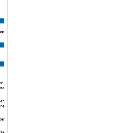
ort
en,
kte
den
ine
der
kte