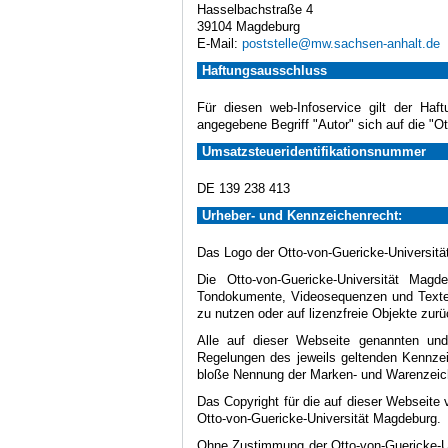
Hasselbachstraße 4
39104 Magdeburg
E-Mail:
poststelle@mw.sachsen-anhalt.de
Haftungsausschluss
Für diesen web-Infoservice gilt der Haf
angegebene Begriff "Autor" sich auf die "O
Umsatzsteueridentifikationsnummer
DE 139 238 413
Urheber- und Kennzeichenrecht:
Das Logo der Otto-von-Guericke-Universität
Die Otto-von-Guericke-Universität Magd
Tondokumente, Videosequenzen und Texte (
zu nutzen oder auf lizenzfreie Objekte zurü
Alle auf dieser Webseite genannten und
Regelungen des jeweils geltenden Kennzei
bloße Nennung der Marken- und Warenzeiche
Das Copyright für die auf dieser Webseite 
Otto-von-Guericke-Universität Magdeburg.
Ohne Zustimmung der Otto-von-Guericke-Uni