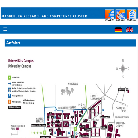
☰
Anfahrt