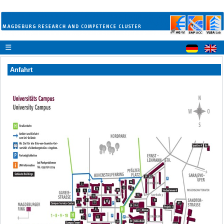
☰
Anfahrt