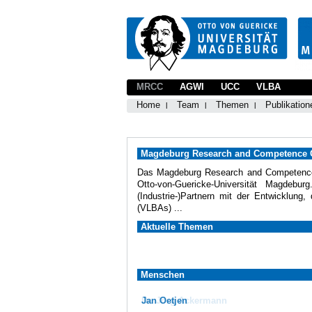
MRCC
AGWI
UCC
VLBA
Home
Team
Themen
Publikation
Magdeburg Research and Competence C
Das Magdeburg Research and Competence C
Otto-von-Guericke-Universität Magdeb
(Industrie-)Partnern mit der Entwicklun
(VLBAs) ...
Aktuelle Themen
Menschen
Jan Oetjen