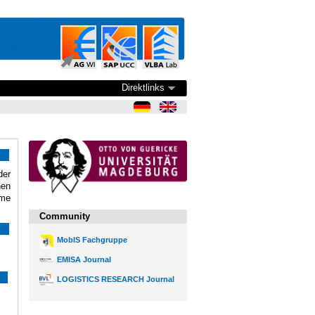
Direktlinks
der
nen
eme
Community
MobIS Fachgruppe
EMISA Journal
LOGISTICS RESEARCH Journal