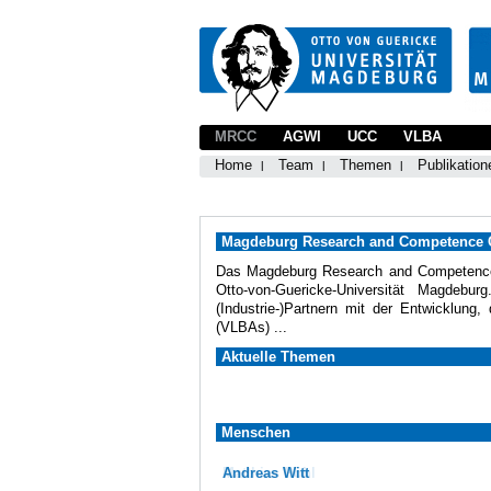
MRCC
AGWI
UCC
VLBA
Home
Team
Themen
Publikation
Magdeburg Research and Competence C
Das Magdeburg Research and Competence C
Otto-von-Guericke-Universität Magdeb
(Industrie-)Partnern mit der Entwicklun
(VLBAs) ...
Aktuelle Themen
Menschen
Andreas Witt