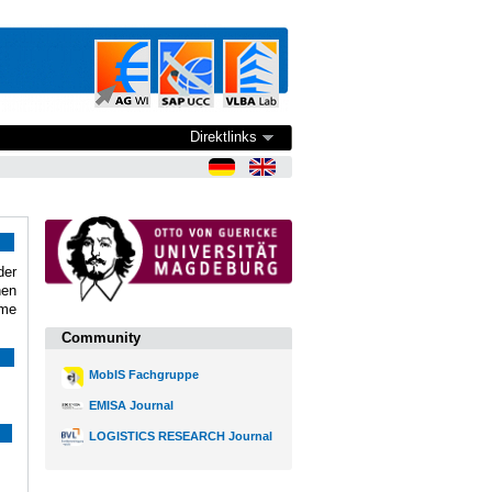
Direktlinks
der
nen
eme
Community
MobIS Fachgruppe
EMISA Journal
LOGISTICS RESEARCH Journal