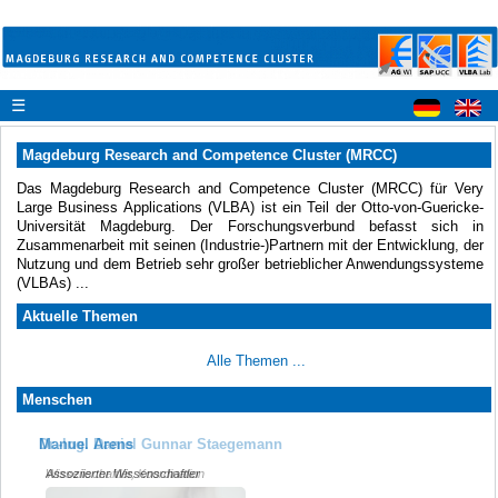
☰
Magdeburg Research and Competence Cluster (MRCC)
Das Magdeburg Research and Competence Cluster (MRCC) für Very
Large Business Applications (VLBA) ist ein Teil der Otto-von-Guericke-
Universität Magdeburg. Der Forschungsverbund befasst sich in
Zusammenarbeit mit seinen (Industrie-)Partnern mit der Entwicklung, der
Nutzung und dem Betrieb sehr großer betrieblicher Anwendungssysteme
(VLBAs) ...
Aktuelle Themen
Alle Themen ...
Menschen
Dr.-Ing. Daniel Gunnar Staegemann
Manuel Arens
Wissenschaftler, Koordination
Assoziierter Wissenschaftler