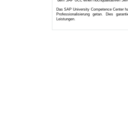
dem SAP UCC einen hochqualitativen Servi
Das SAP University Competence Center hat m
Professionalisierung getan. Dies garanti
Leistungen.