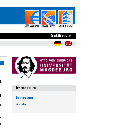
Direktlinks
e
g
Impressum
g
Impressum
r
n
Anfahrt
P
g