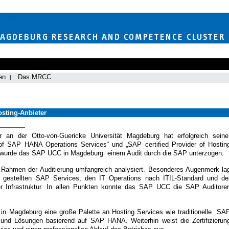
en
Das MRCC
osting-Anbieter
an der Otto-von-Guericke Universität Magdeburg hat erfolgreich sein
er of SAP HANA Operations Services“ und „SAP certified Provider of Hostin
ung wurde das SAP UCC in Magdeburg einem Audit durch die SAP unterzogen.
Rahmen der Auditierung umfangreich analysiert. Besonderes Augenmerk la
g gestellten SAP Services, den IT Operations nach ITIL-Standard und de
 Infrastruktur. In allen Punkten konnte das SAP UCC die SAP Auditore
 in Magdeburg eine große Palette an Hosting Services wie traditionelle SA
e und Lösungen basierend auf SAP HANA. Weiterhin weist die Zertifizierun