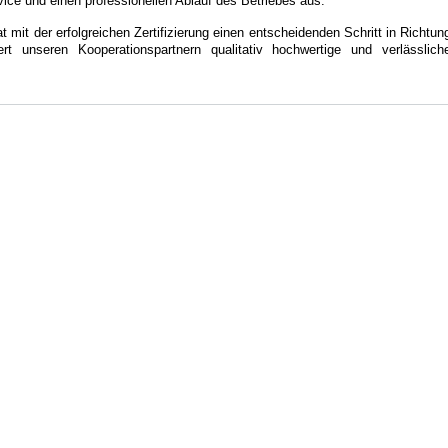
ce und einen professionellen Ablauf des Betriebes aus.
it der erfolgreichen Zertifizierung einen entscheidenden Schritt in Richtun
ert unseren Kooperationspartnern qualitativ hochwertige und verlässlich