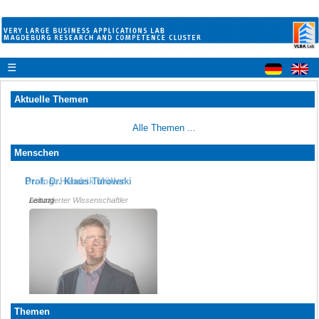
☰
Aktuelle Themen
Alle Themen ...
Menschen
Prof. Dr. Klaus Turowski
Dr.-Ing. Hendrik Müller
Leitung
Assoziierter Wissenschaftler
Themen