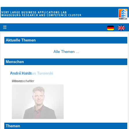
☰
Aktuelle Themen
Alle Themen ...
Menschen
Prof. Dr. Klaus Turowski
André Hardt
Leitung
Wissenschaftler
Themen