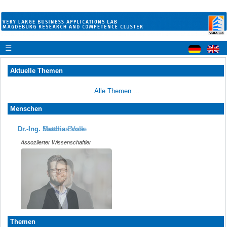
☰
Aktuelle Themen
Alle Themen ...
Menschen
Dr.-Ing. Sascha Bosse
Dr.-Ing. Matthias Volk
Assoziierter Wissenschaftler
Assoziierter Wissenschaftler
Themen