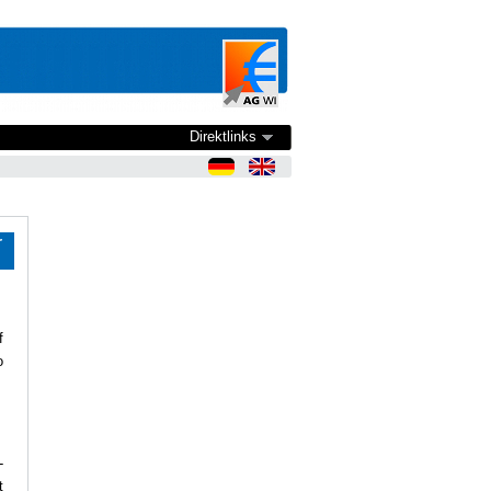
Direktlinks
r
f
o
-
t