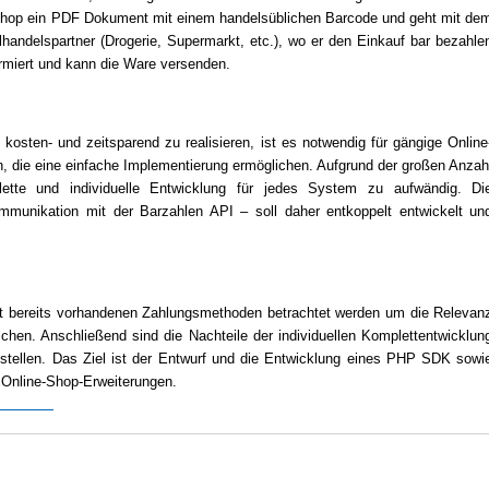
Shop ein PDF Dokument mit einem handelsüblichen Barcode und geht mit de
andelspartner (Drogerie, Supermarkt, etc.), wo er den Einkauf bar bezahle
ormiert und kann die Ware versenden.
osten- und zeitsparend zu realisieren, ist es notwendig für gängige Online
, die eine einfache Implementierung ermöglichen. Aufgrund der großen Anzah
tte und individuelle Entwicklung für jedes System zu aufwändig. Di
mmunikation mit der Barzahlen API – soll daher entkoppelt entwickelt un
rkt bereits vorhandenen Zahlungsmethoden betrachtet werden um die Relevan
chen. Anschließend sind die Nachteile der individuellen Komplettentwicklun
tellen. Das Ziel ist der Entwurf und die Entwicklung eines PHP SDK sowi
 Online-Shop-Erweiterungen.