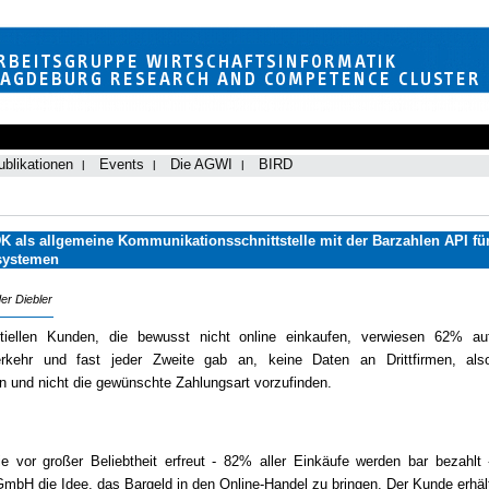
ublikationen
Events
Die AGWI
BIRD
 als allgemeine Kommunikationsschnittstelle mit der Barzahlen API fü
psystemen
er Diebler
tiellen Kunden, die bewusst nicht online einkaufen, verwiesen 62% au
erkehr und fast jeder Zweite gab an, keine Daten an Drittfirmen, als
en und nicht die gewünschte Zahlungsart vorzufinden.
 vor großer Beliebtheit erfreut - 82% aller Einkäufe werden bar bezahlt 
mbH die Idee, das Bargeld in den Online-Handel zu bringen. Der Kunde erhäl