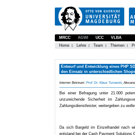
MRCC
AGWI
UCC
VLBA
Home
Lehre
Team
Themen
P
Entwurf und Entwicklung eines PHP SDK
den Einsatz in unterschiedlichen Sho
Interner Betreuer:
Prof. Dr. Klaus Turowski
, Alexand
Bei einer Befragung unter 21.000 poten
unzureichende Sicherheit im Zahlungsv
Zahlungsdienstleister, weitergeben zu woll
Da sich Bargeld im Einzelhandel nach wie
entstand bei der Cash Payment Solutions G