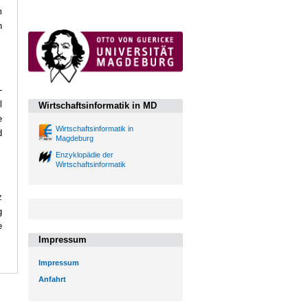
m
n
-
l
Wirtschaftsinformatik in MD
e
Wirtschaftsinformatik in
d
Magdeburg
Enzyklopädie der
Wirtschaftsinformatik
z
g
e
Impressum
Impressum
Anfahrt