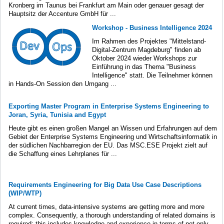
Kronberg im Taunus bei Frankfurt am Main oder genauer gesagt der
Hauptsitz der Accenture GmbH für ...
Workshop - Business Intelligence 2024
Im Rahmen des Projektes "Mittelstand-
Digital-Zentrum Magdeburg" finden ab
Oktober 2024 wieder Workshops zur
Einführung in das Thema "Business
Intelligence" statt. Die Teilnehmer können
in Hands-On Session den Umgang ...
Exporting Master Program in Enterprise Systems Engineering to
Joran, Syria, Tunisia and Egypt
Heute gibt es einen großen Mangel an Wissen und Erfahrungen auf dem
Gebiet der Enterprise Systems Engineering und Wirtschaftsinformatik in
der südlichen Nachbarregion der EU. Das MSC.ESE Projekt zielt auf
die Schaffung eines Lehrplanes für ...
Requirements Engineering for Big Data Use Case Descriptions
(WIP/WTP)
At current times, data-intensive systems are getting more and more
complex. Consequently, a thorough understanding of related domains is
required; this includes knowledge and experience in terms of not only