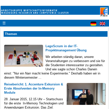
☰
Themen
LegoScrum in der IT-
Projektmanagement Übung
Wir arbeiten ständig daran, unsere
Veranstaltungen zu verbessern und sie für
die Studenten interessanter zu gestalten.
Und wie sagte schon Charles Darwin
einst: "Nur ein Narr macht keine Experimente." Deshalb haben wir in
diesem Wintersemester ...
Reisebericht: 1. Accenture Exkursion &
Erste Absolventen der In-Memory
Module
28. Januar 2015, 12.15 Uhr – Startschuss
für die erste In-Memory Technologien und
Anwendungen Exkursion. Das Ziel: