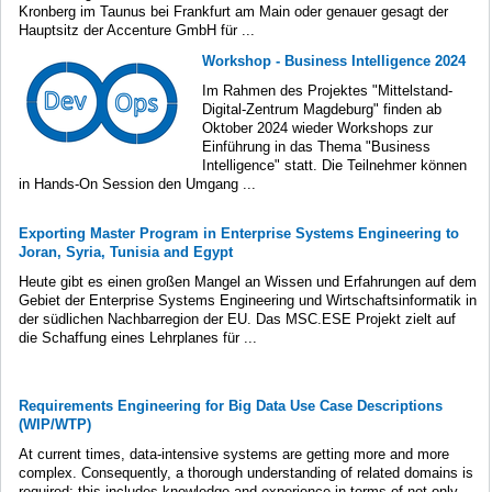
Kronberg im Taunus bei Frankfurt am Main oder genauer gesagt der
Hauptsitz der Accenture GmbH für ...
Workshop - Business Intelligence 2024
Im Rahmen des Projektes "Mittelstand-
Digital-Zentrum Magdeburg" finden ab
Oktober 2024 wieder Workshops zur
Einführung in das Thema "Business
Intelligence" statt. Die Teilnehmer können
in Hands-On Session den Umgang ...
Exporting Master Program in Enterprise Systems Engineering to
Joran, Syria, Tunisia and Egypt
Heute gibt es einen großen Mangel an Wissen und Erfahrungen auf dem
Gebiet der Enterprise Systems Engineering und Wirtschaftsinformatik in
der südlichen Nachbarregion der EU. Das MSC.ESE Projekt zielt auf
die Schaffung eines Lehrplanes für ...
Requirements Engineering for Big Data Use Case Descriptions
(WIP/WTP)
At current times, data-intensive systems are getting more and more
complex. Consequently, a thorough understanding of related domains is
required; this includes knowledge and experience in terms of not only