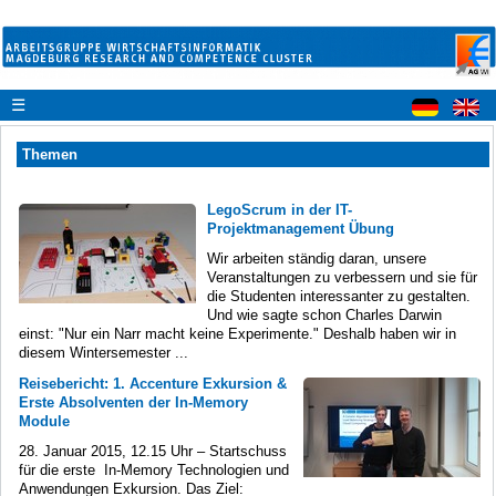
☰
Themen
LegoScrum in der IT-
Projektmanagement Übung
Wir arbeiten ständig daran, unsere
Veranstaltungen zu verbessern und sie für
die Studenten interessanter zu gestalten.
Und wie sagte schon Charles Darwin
einst: "Nur ein Narr macht keine Experimente." Deshalb haben wir in
diesem Wintersemester ...
Reisebericht: 1. Accenture Exkursion &
Erste Absolventen der In-Memory
Module
28. Januar 2015, 12.15 Uhr – Startschuss
für die erste In-Memory Technologien und
Anwendungen Exkursion. Das Ziel: