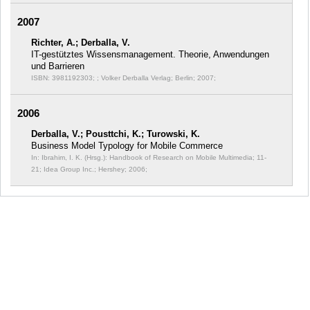
2007
Richter, A.; Derballa, V.
IT-gestütztes Wissensmanagement. Theorie, Anwendungen
und Barrieren
ISBN: 3981192303; ; Volker Derballa Verlag; Berlin; 2007;
2006
Derballa, V.; Pousttchi, K.; Turowski, K.
Business Model Typology for Mobile Commerce
In: Ibrahim, I. K. (Hrsg.): Handbook of Research on Mobile Multimedia;
11-
21; Idea Group Inc.; Hershey; 2006;