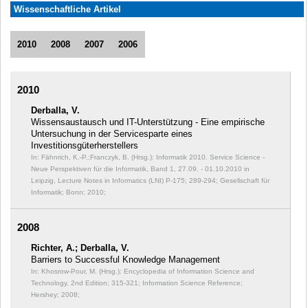
Wissenschaftliche Artikel
2010
2008
2007
2006
2010
Derballa, V.
Wissensaustausch und IT-Unterstützung - Eine empirische
Untersuchung in der Servicesparte eines
Investitionsgüterherstellers
In: Fähnrich, K.-P.;Franczyk, B. (Hrsg.): Informatik 2010. Service Science -
Neue Perspektiven für die Informatik, Band 1, 27.09. - 01.10.2010 in
Leipzig, Lecture Notes in Informatics (LNI) P-175;
289-294; Gesellschaft für
Informatik; Bonn; 2010;
2008
Richter, A.; Derballa, V.
Barriers to Successful Knowledge Management
In: Khosrow-Pour, M. (Hrsg.): Encyclopedia of Information Science and
Technology, 2nd Edition;
315-321; Information Science Reference;
Hershey; 2008;