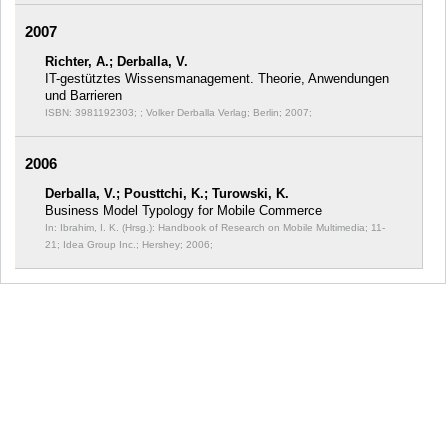
2007
Richter, A.; Derballa, V.
IT-gestütztes Wissensmanagement. Theorie, Anwendungen
und Barrieren
ISBN: 3981192303; ; Volker Derballa Verlag; Berlin; 2007;
2006
Derballa, V.; Pousttchi, K.; Turowski, K.
Business Model Typology for Mobile Commerce
In: Ibrahim, I. K. (Hrsg.): Handbook of Research on Mobile Multimedia;
11-
21; Idea Group Inc.; Hershey; 2006;