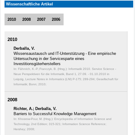
Wissenschaftliche Artikel
2010
2008
2007
2006
2010
Derballa, V.
Wissensaustausch und IT-Unterstützung - Eine empirische
Untersuchung in der Servicesparte eines
Investitionsgüterherstellers
In: Fähnrich, K.-P.;Franczyk, B. (Hrsg.): Informatik 2010. Service Science -
Neue Perspektiven für die Informatik, Band 1, 27.09. - 01.10.2010 in
Leipzig, Lecture Notes in Informatics (LNI) P-175;
289-294; Gesellschaft für
Informatik; Bonn; 2010;
2008
Richter, A.; Derballa, V.
Barriers to Successful Knowledge Management
In: Khosrow-Pour, M. (Hrsg.): Encyclopedia of Information Science and
Technology, 2nd Edition;
315-321; Information Science Reference;
Hershey; 2008;