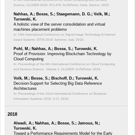
Science, CLOSER 2019;
471-478; SciTePress; Crete, Greece; 2019;
Nahhas, A.; Bosse, S.; Staegemann, D. G.; Volk, M.;
Turowski, K.
A holistic view of the server consolidation and virtual
machines placement problems
In: 15th International Conference on Signal Image Technology & Internet
based Systems, SITIS 2019;
Sorrento, Italy; 2019;
Pohl, M.; Nahhas, A.; Bosse, S.; Turowski, K.
Proof of Provision: Improving Blockchain Technology by
Cloud Computing
In: Proceedings of the 9th International Conference on Cloud Computing
and Services Science - Volume 1: CLOSER;
SciTePress; 2019;
Volk, M.; Bosse, S.; Bischoff, D.; Turowski, K.
Decision-Support for Selecting Big Data Reference
Architectures
In: Proceedings of the 22nd International Conference on Business
Information Systems; 2019;
3-17; 2019;
2018
Alwadi, A.; Nahhas, A.; Bosse, S.; Jamous, N.;
Turowski, K.
Toward a Performance Requirements Model for the Early