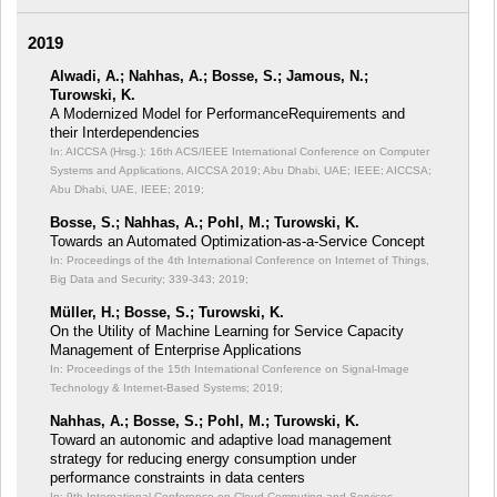
2019
Alwadi, A.; Nahhas, A.; Bosse, S.; Jamous, N.;
Turowski, K.
A Modernized Model for PerformanceRequirements and
their Interdependencies
In: AICCSA (Hrsg.): 16th ACS/IEEE International Conference on Computer
Systems and Applications, AICCSA 2019; Abu Dhabi, UAE; IEEE;
AICCSA;
Abu Dhabi, UAE, IEEE; 2019;
Bosse, S.; Nahhas, A.; Pohl, M.; Turowski, K.
Towards an Automated Optimization-as-a-Service Concept
In: Proceedings of the 4th International Conference on Internet of Things,
Big Data and Security;
339-343; 2019;
Müller, H.; Bosse, S.; Turowski, K.
On the Utility of Machine Learning for Service Capacity
Management of Enterprise Applications
In: Proceedings of the 15th International Conference on Signal-Image
Technology & Internet-Based Systems;
2019;
Nahhas, A.; Bosse, S.; Pohl, M.; Turowski, K.
Toward an autonomic and adaptive load management
strategy for reducing energy consumption under
performance constraints in data centers
In: 9th International Conference on Cloud Computing and Services