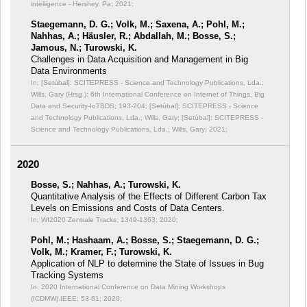
intelligence - Hershey, Pa; 2021;
Staegemann, D. G.; Volk, M.; Saxena, A.; Pohl, M.;
Nahhas, A.; Häusler, R.; Abdallah, M.; Bosse, S.;
Jamous, N.; Turowski, K.
Challenges in Data Acquisition and Management in Big
Data Environments
In: [Setúbal]: SCITEPRESS - Science and Technology Publications, Lda.;
Wills, Gary (Hrsg.): 6th International Conference on Internet of Things, Big
Data and Security-IoTBDS;
193-204; [Setúbal]: SCITEPRESS - Science
and Technology Publications, Lda.; Wills, Gary; [Setúbal]: SCITEPRESS -
Science and Technology Publications, Lda.; Wills, Gary; 2021;
2020
Bosse, S.; Nahhas, A.; Turowski, K.
Quantitative Analysis of the Effects of Different Carbon Tax
Levels on Emissions and Costs of Data Centers.
In: WI2020 Zentrale Tracks;
1349-1363; 2020;
Pohl, M.; Hashaam, A.; Bosse, S.; Staegemann, D. G.;
Volk, M.; Kramer, F.; Turowski, K.
Application of NLP to determine the State of Issues in Bug
Tracking Systems
In: 2020 International Conference on Data Mining Workshops
(ICDMW).IEEE;
53-61; 2020;