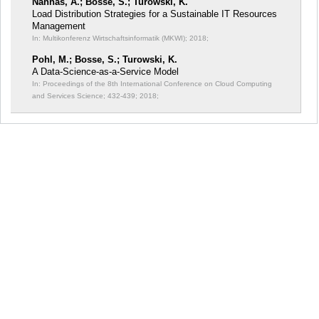
Nahhas, A.; Bosse, S.; Turowski, K.
Load Distribution Strategies for a Sustainable IT Resources
Management
In: Multikonferenz Wirtschaftsinformatik (MKWI);
2018;
Pohl, M.; Bosse, S.; Turowski, K.
A Data-Science-as-a-Service Model
In: Proceedings of the 8th International Conference on Cloud Computing
and Services Science;
432-439; 2018;