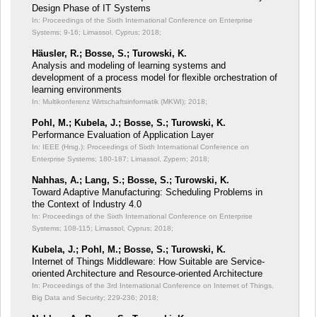
Design Phase of IT Systems
In: Proceedings of the Sixth International Conference on Enterprise
Systems;
9-16; Limassol, Cyprus; 2018;
Häusler, R.; Bosse, S.; Turowski, K.
Analysis and modeling of learning systems and
development of a process model for flexible orchestration of
learning environments
In: Multikonferenz Wirtschaftsinformatik (MKWI);
2018;
Pohl, M.; Kubela, J.; Bosse, S.; Turowski, K.
Performance Evaluation of Application Layer
In: IEEE (Hrsg.): Proceedings of Sixth International Conference on
Enterprise Systems;
180-187; Limassol, Zypern; 2018;
Nahhas, A.; Lang, S.; Bosse, S.; Turowski, K.
Toward Adaptive Manufacturing: Scheduling Problems in
the Context of Industry 4.0
In: Proceedings of the Sixth International Conference on Enterprise
Systems;
108-115; Limassol, Cyprus; 2018;
Kubela, J.; Pohl, M.; Bosse, S.; Turowski, K.
Internet of Things Middleware: How Suitable are Service-
oriented Architecture and Resource-oriented Architecture
In: Proceedings of the 3rd International Conference on Internet of Things,
Big Data and Security;
229-236; 2018;