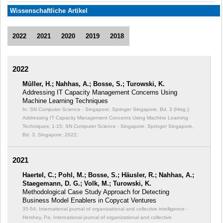
Wissenschaftliche Artikel
2022
2021
2020
2019
2018
2022
Müller, H.; Nahhas, A.; Bosse, S.; Turowski, K.
Addressing IT Capacity Management Concerns Using
Machine Learning Techniques
In: SN Computer Science - Singapore: Springer Singapore, Bd. 3 (Hrsg.):
Addressing IT Capacity Management Concerns Using Machine Learning
Techniques;
1-15; SN Computer Science - Singapore: Springer Singapore,
Bd. 3; Singapore; 2022;
2021
Haertel, C.; Pohl, M.; Bosse, S.; Häusler, R.; Nahhas, A.;
Staegemann, D. G.; Volk, M.; Turowski, K.
Methodological Case Study Approach for Detecting
Business Model Enablers in Copycat Ventures
35-54; International journal of organizational and collective intelligence -
Hershey, Pa; International journal of organizational and collective