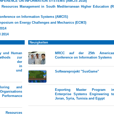
NFERENCE ON INFORMATION SYSTEMS (AMCIS 2018)
Resources Management in South Mediterranean Higher Education (R
onference on Information Systems (AMCIS)
Symposium on Energy Challenges and Mechanics (ECM3)
2014
N 2014
Neuigkeiten
ity und Human
MRCC auf der 25th America
ethods zur
Conference on Information Systems
erung der
heit in
lagen und
Softwareprojekt "SusGame"
oring and
Exporting Master Program i
Organisations
Enterprise Systems Engineering t
Performance
Joran, Syria, Tunisia and Egypt
n Resources