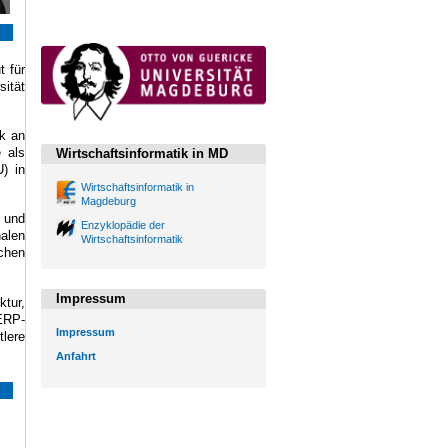
t für
sität
ik an
e
als
Wirtschaftsinformatik in MD
U)
in
Wirtschaftsinformatik in
Magdeburg
e und
Enzyklopädie der
nalen
Wirtschaftsinformatik
ichen
Impressum
ktur,
ERP
-
Impressum
tlere
Anfahrt