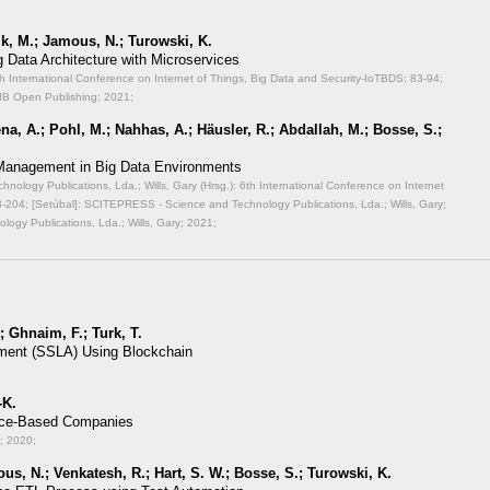
lk, M.; Jamous, N.; Turowski, K.
g Data Architecture with Microservices
th International Conference on Internet of Things, Big Data and Security-IoTBDS;
83-94;
IB Open Publishing; 2021;
a, A.; Pohl, M.; Nahhas, A.; Häusler, R.; Abdallah, M.; Bosse, S.;
 Management in Big Data Environments
ology Publications, Lda.; Wills, Gary (Hrsg.): 6th International Conference on Internet
-204; [Setúbal]: SCITEPRESS - Science and Technology Publications, Lda.; Wills, Gary;
ogy Publications, Lda.; Wills, Gary; 2021;
 Ghnaim, F.; Turk, T.
ment (SSLA) Using Blockchain
-K.
vice-Based Companies
; 2020;
s, N.; Venkatesh, R.; Hart, S. W.; Bosse, S.; Turowski, K.