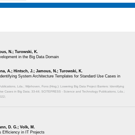
us, N.; Turowski, K.
velopment in the Big Data Domain
na, A.; Hintsch, J.; Jamous, N.; Turowski, K.
 Identifying System Architecture Templates for Standard Use Cases in
ications, Lda.; Wijnhoven, Fons (Hrsg.): Lowering Big Data Project Barriers: Identifying
Use Cases in Big Data;
33-44; SCITEPRESS - Science and Technology Publications, Lda.;
022;
nn, D. G.; Volk, M.
Efficiency in IT Projects