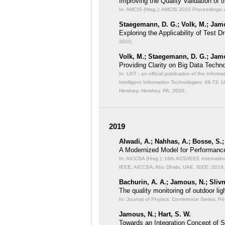
Improving the Quality Validation of
In: AMCIS (Hrsg.): AMCIS 2020 Proceedings;
Staegemann, D. G.; Volk, M.; Jamo
Exploring the Applicability of Test
2020;
Volk, M.; Staegemann, D. G.; Jamo
Providing Clarity on Big Data Tech
In: IJIIT ; an official publication of the Inf
Intelligent Information Technologies;
49-73; I
Hershey; Hershey, PA; 2020;
2019
Alwadi, A.; Nahhas, A.; Bosse, S.
A Modernized Model for Performance
In: AICCSA (Hrsg.): 16th ACS/IEEE Internat
IEEE;
AICCSA; Abu Dhabi, UAE, IEEE; 2019;
Bachurin, A. A.; Jamous, N.; Slivni
The quality monitoring of outdoor li
In: Journal of Physics: Conference Series;
Pe
Jamous, N.; Hart, S. W.
Towards an Integration Concept of S