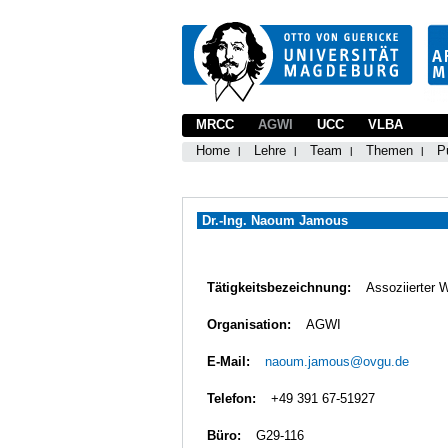
MRCC
AGWI
UCC
VLBA
Home
Lehre
Team
Themen
P
Dr.-Ing. Naoum Jamous
Tätigkeitsbezeichnung:
Assoziierter 
Organisation:
AGWI
E-Mail:
naoum.jamous@ovgu.de
Telefon:
+49 391 67-51927
Büro:
G29-116