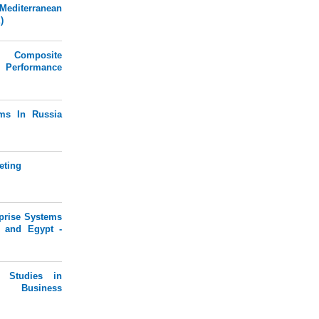
Mediterranean
)
Composite
erformance
ams In Russia
eting
prise Systems
a and Egypt -
l Studies in
d Business