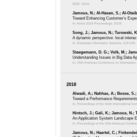
IEEE; 2019;
Jamous, N.; Al-Hasan, S.; Al-Otaib
Toward Enhancing Customer’s Experi
In: Amcis 2019 Proceedings;
2019;
Song, J.; Jamous, N.; Turowski, K
A dynamic perspective: local interac
In: Enterprise Information Systems;
219-235;
Staegemann, D. G.; Volk, M.; Jamo
Understanding Issues in Big Data Ap
In: 25th Americas Conference on Informatio
2018
Alwadi, A.; Nahhas, A.; Bosse, S.
Toward a Performance Requirements
In: Proceedings of the Sixth International C
Hintsch, J.; Gali, K.; Jamous, N.; 
An Application System Landscape 
In: Proceedings of the 24th Americas Confer
Jamous, N.; Haertel, C.; Finkendei,