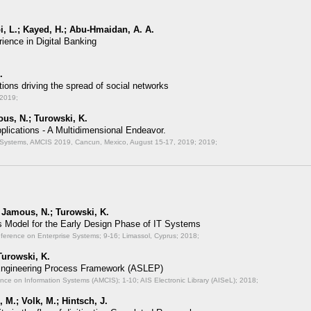
i, L.; Kayed, H.; Abu-Hmaidan, A. A.
ence in Digital Banking
.
tions driving the spread of social networks
 2019;
us, N.; Turowski, K.
plications - A Multidimensional Endeavor.
n Systems, AMCIS 2019, Cancun, Mexico, August 15-17, 2019;
2019;
; Jamous, N.; Turowski, K.
 Model for the Early Design Phase of IT Systems
onference on Enterprise Systems;
9-16; Limassol, Cyprus; 2018;
Turowski, K.
Engineering Process Framework (ASLEP)
ence on Information Systems (AMCIS);
1-10; AIS Electronic Library (AISeL); 2018;
 M.; Volk, M.; Hintsch, J.