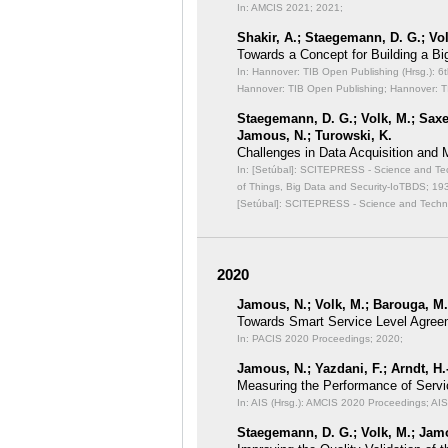
In: AMCIS 2021;
2021;
Shakir, A.; Staegemann, D. G.; Vo
Towards a Concept for Building a Bi
In: Hannover: TIB Open Publishing (Hrsg.): 6
Hannover: TIB Open Publishing; Hannover: T
Staegemann, D. G.; Volk, M.; Saxen
Jamous, N.; Turowski, K.
Challenges in Data Acquisition and
In: [Setúbal]: SCITEPRESS - Science and Techn
of Things, Big Data and Security-IoTBDS;
193
[Setúbal]: SCITEPRESS - Science and Technol
2020
Jamous, N.; Volk, M.; Barouga, M.;
Towards Smart Service Level Agree
In: PACIS 2020 Proceedings;
2020;
Jamous, N.; Yazdani, F.; Arndt, H.
Measuring the Performance of Ser
In: AIS (Hrsg.): AMCIS 2020 Proceedings;
AIS
Staegemann, D. G.; Volk, M.; Jamou