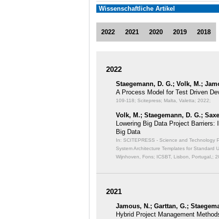
Wissenschaftliche Artikel
2022
2021
2020
2019
2018
2022
Staegemann, D. G.; Volk, M.; Jamo
A Process Model for Test Driven De
109-118; Scitepress; Malta, Valetta; 2022;
Volk, M.; Staegemann, D. G.; Saxe
Lowering Big Data Project Barriers:
Big Data
In: SCITEPRESS - Science and Technology Publ
System Architecture Templates for Standard 
Wijnhoven, Fons; ICSBT, Lisbon, Portugal,; 2
2021
Jamous, N.; Garttan, G.; Staegema
Hybrid Project Management Methods 