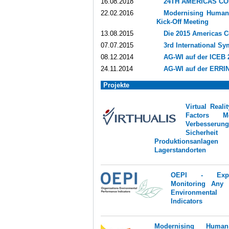
16.08.2018
24TH AMERICAS CO
22.02.2016
Modernising Human 
Kick-Off Meeting
13.08.2015
Die 2015 Americas C
07.07.2015
3rd International 
08.12.2014
AG-WI auf der ICEB 
24.11.2014
AG-WI auf der ERRI
Projekte
Virtual Real
Factors M
Verbess
Sicher
Produktionsan
Lagerstandorten
OEPI - Expl
Monitoring Any 
Environmental 
Indicators
Modernising Huma