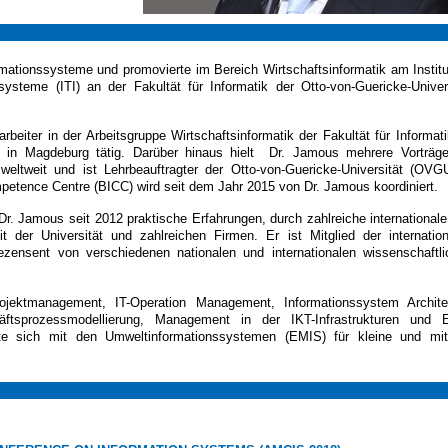
rmationssysteme
und
promovierte
im Bereich
Wirtschaftsinformatik
am Institu
ssysteme
(ITI)
an der
Fakultät
für
Informatik der
Otto-von-
Guericke-Univer
arbeiter
in der
Arbeitsgruppe Wirtschaftsinformatik
der Fakultät für
Informat
)
in Magdeburg
tätig.
Darüber hinaus
hielt
Dr.
Jamous
mehrere Vorträg
weltweit
und ist
Lehrbeauftragter
der Otto-von
-Guericke-Universität
(
OVG
etence Centre (BICC) wird seit dem Jahr 2015 von Dr. Jamous koordiniert.
Dr. Jamous seit 2012 praktische Erfahrungen, durch zahlreiche international
t der Universität und zahlreichen Firmen. Er ist Mitglied
der internatio
ezensent
von
verschiedenen nationalen und internationalen
wissenschaftl
rojektmanagement
,
IT-Operation Management,
Informationssystem
Archite
ftsprozessmodellierung
, Management
in der IKT-
Infrastrukturen und
te sich mit den
Umweltinformationssystemen
(
EMIS)
für kleine und
mit