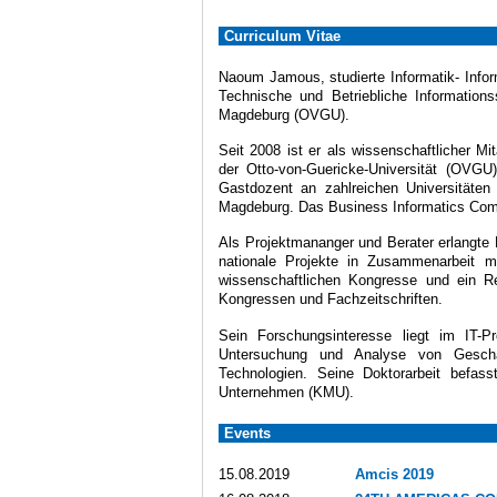
Curriculum Vitae
Naoum
Jamous
,
studierte
Informatik-
Info
Technische und
Betriebliche Information
Magdeburg
(
OVGU).
S
eit 2008 ist
er
als
wissenschaftlicher Mit
der
Otto-von-
Guericke-Universität
(
OVGU
Gastdozent
an zahlreichen Universitäten
Magdeburg.
Das Business Informatics Comp
Als Projektmananger und Berater erlangte 
nationale Projekte in Zusammenarbeit mi
wissenschaftlichen Kongresse
und
ein R
Kongressen
und
Fachzeitschriften.
Sein Forschungsinteresse
liegt
im
IT-P
Untersuchung
und Analyse von
Geschä
Technologien.
Seine
Doktorarbeit
befass
Unternehmen
(KMU).
Events
15.08.2019
Amcis 2019