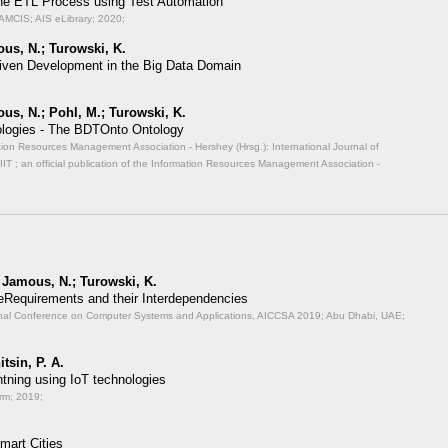
 the ETL Process using Test Automation
AMCIS; AIS eLibrary; 2020;
us, N.; Turowski, K.
 Driven Development in the Big Data Domain
us, N.; Pohl, M.; Turowski, K.
nologies - The BDTOnto Ontology
ormation Resources Management Association - Hershey (Hrsg.): International Journal of
JIIT ; an official publication of the Information Resources Management Association -
; Jamous, N.; Turowski, K.
Requirements and their Interdependencies
ional Conference on Computer Systems and Applications, AICCSA 2019; Abu Dhabi, UAE;
tsin, P. A.
ghtning using IoT technologies
rm; 2019;
mart Cities