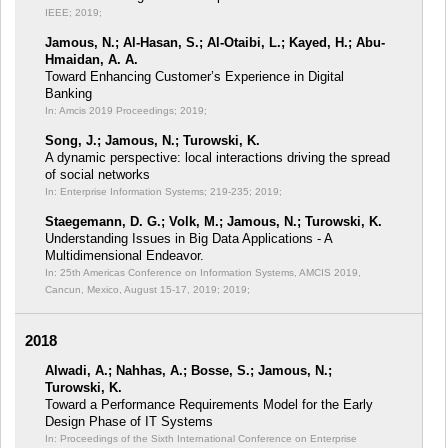
IEEE; 2019;
Jamous, N.; Al-Hasan, S.; Al-Otaibi, L.; Kayed, H.; Abu-
Hmaidan, A. A.
Toward Enhancing Customer’s Experience in Digital
Banking
In: Amcis 2019 Proceedings;
2019;
Song, J.; Jamous, N.; Turowski, K.
A dynamic perspective: local interactions driving the spread
of social networks
In: Enterprise Information Systems;
219-235; 2019;
Staegemann, D. G.; Volk, M.; Jamous, N.; Turowski, K.
Understanding Issues in Big Data Applications - A
Multidimensional Endeavor.
In: 25th Americas Conference on Information Systems, AMCIS 2019,
Cancun, Mexico, August 15-17, 2019;
2019;
2018
Alwadi, A.; Nahhas, A.; Bosse, S.; Jamous, N.;
Turowski, K.
Toward a Performance Requirements Model for the Early
Design Phase of IT Systems
In: Proceedings of the Sixth International Conference on Enterprise