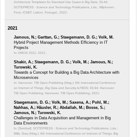
Architecture Templates for Standard Use Cases in Big Data;
33-44;
SCITEPRESS - Science and Technology Publications, Lda.; Wijnhoven,
Fons; ICSBT, Lisbon, Portugal,; 2022;
2021
Jamous, N.; Garttan, G.; Staegemann, D. G.; Volk, M.
Hybrid Project Management Methods Efficiency in IT
Projects
In: AMCIS 2021;
2021;
Shakir, A.; Staegemann, D. G.; Volk, M.; Jamous, N.;
Turowski, K.
Towards a Concept for Building a Big Data Architecture with
Microservices
In: Hannover: TIB Open Publishing (Hrsg.): 6th International Conference
on Internet of Things, Big Data and Security-IoTBDS;
83-94; Hannover:
TIB Open Publishing; Hannover: TIB Open Publishing; 2021;
Staegemann, D. G.; Volk, M.; Saxena, A.; Pohl, M.;
Nahhas, A.; Häusler, R.; Abdallah, M.; Bosse, S.;
Jamous, N.; Turowski, K.
Challenges in Data Acquisition and Management in Big
Data Environments
In: [Setúbal]: SCITEPRESS - Science and Technology Publications, Lda.;
Wills, Gary (Hrsg.): 6th International Conference on Internet of Things, Big