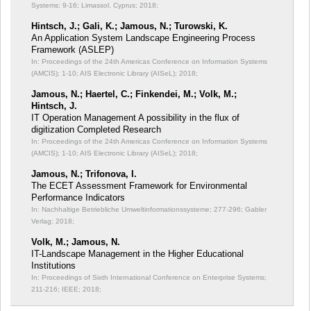
Systems;
9-16; Limassol, Cyprus; 2018;
Hintsch, J.; Gali, K.; Jamous, N.; Turowski, K.
An Application System Landscape Engineering Process
Framework (ASLEP)
In: Proceedings of the 24th Americas Conference on Information Systems
(AMCIS);
1-10; AIS Electronic Library (AISeL); 2018;
Jamous, N.; Haertel, C.; Finkendei, M.; Volk, M.;
Hintsch, J.
IT Operation Management A possibility in the flux of
digitization Completed Research
In: Proceedings of the 24th Americas Conference on Information Systems
(AMCIS);
1-10; AIS Electronic Library (AISeL); 2018;
Jamous, N.; Trifonova, I.
The ECET Assessment Framework for Environmental
Performance Indicators
In: Nachhaltige Betriebliche Umweltinformationssysteme;
277-296; Gabler
Verlag; 2018;
Volk, M.; Jamous, N.
IT-Landscape Management in the Higher Educational
Institutions
In: Proceedings of Sixth International Conference on Enterprise Systems;
211-216; IEEE; 2018;