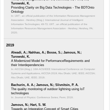
Turowski, K.
Providing Clarity on Big Data Technologies - The BDTOnto
Ontology
In: IJIIT ; an official publication of the Information Resources Management
Association - Hershey (Hrsg.): International Journal of Intelligent
Information Technologies;
49-73; IJIIT ; an official publication of the
Information Resources Management Association - Hershey; Hershey, PA;
2020;
2019
Alwadi, A.; Nahhas, A.; Bosse, S.; Jamous, N.;
Turowski, K.
A Modernized Model for PerformanceRequirements and
their Interdependencies
In: AICCSA (Hrsg.): 16th ACS/IEEE International Conference on Computer
Systems and Applications, AICCSA 2019; Abu Dhabi, UAE; IEEE;
AICCSA;
Abu Dhabi, UAE, IEEE; 2019;
Bachurin, A. A.; Jamous, N.; Slivnitsin, P. A.
The quality monitoring of outdoor lightning using IoT
technologies
In: Journal of Physics: Conference Series;
Perm; 2019;
Jamous, N.; Hart, S. W.
Towards an Integration Concept of Smart Cities