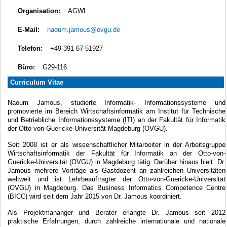
Organisation:
AGWI
E-Mail:
naoum.jamous@ovgu.de
Telefon:
+49 391 67-51927
Büro:
G29-116
Curriculum Vitae
Naoum
Jamous
,
studierte
Informatik-
Informationssysteme
und
promovierte
im Bereich
Wirtschaftsinformatik
am Institut für
Technische
und
Betriebliche Informationssysteme
(ITI)
an der
Fakultät
für
Informatik
der
Otto-von-
Guericke-Universität Magdeburg
(
OVGU).
S
eit 2008 ist
er
als
wissenschaftlicher Mitarbeiter
in der
Arbeitsgruppe
Wirtschaftsinformatik
der Fakultät für
Informatik an der
Otto-von-
Guericke-Universität
(
OVGU)
in Magdeburg
tätig.
Darüber hinaus
hielt
Dr.
Jamous
mehrere Vorträge
als Gastdozent
an zahlreichen Universitäten
weltweit
und ist
Lehrbeauftragter
der Otto-von
-Guericke-Universität
(
OVGU)
in Magdeburg.
Das Business Informatics Competence Centre
(BICC) wird seit dem Jahr 2015 von Dr. Jamous koordiniert.
Als Projektmananger und Berater erlangte Dr. Jamous seit 2012
praktische Erfahrungen, durch zahlreiche internationale und nationale