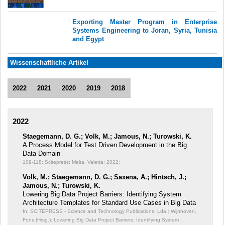
Exporting Master Program in Enterprise
Systems Engineering to Joran, Syria, Tunisia
and Egypt
Wissenschaftliche Artikel
2022
2021
2020
2019
2018
2022
Staegemann, D. G.; Volk, M.; Jamous, N.; Turowski, K.
A Process Model for Test Driven Development in the Big
Data Domain
109-118; Scitepress; Malta, Valetta; 2022;
Volk, M.; Staegemann, D. G.; Saxena, A.; Hintsch, J.;
Jamous, N.; Turowski, K.
Lowering Big Data Project Barriers: Identifying System
Architecture Templates for Standard Use Cases in Big Data
In: SCITEPRESS - Science and Technology Publications, Lda.; Wijnhoven,
Fons (Hrsg.): Lowering Big Data Project Barriers: Identifying System