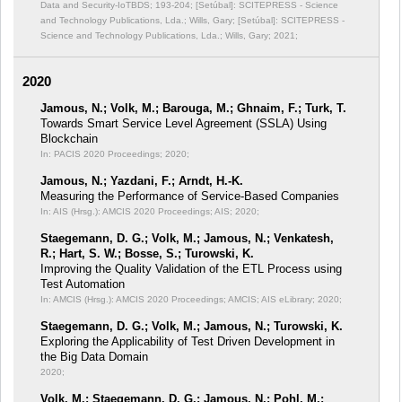
Data and Security-IoTBDS;
193-204; [Setúbal]: SCITEPRESS - Science
and Technology Publications, Lda.; Wills, Gary; [Setúbal]: SCITEPRESS -
Science and Technology Publications, Lda.; Wills, Gary; 2021;
2020
Jamous, N.; Volk, M.; Barouga, M.; Ghnaim, F.; Turk, T.
Towards Smart Service Level Agreement (SSLA) Using
Blockchain
In: PACIS 2020 Proceedings;
2020;
Jamous, N.; Yazdani, F.; Arndt, H.-K.
Measuring the Performance of Service-Based Companies
In: AIS (Hrsg.): AMCIS 2020 Proceedings;
AIS; 2020;
Staegemann, D. G.; Volk, M.; Jamous, N.; Venkatesh,
R.; Hart, S. W.; Bosse, S.; Turowski, K.
Improving the Quality Validation of the ETL Process using
Test Automation
In: AMCIS (Hrsg.): AMCIS 2020 Proceedings;
AMCIS; AIS eLibrary; 2020;
Staegemann, D. G.; Volk, M.; Jamous, N.; Turowski, K.
Exploring the Applicability of Test Driven Development in
the Big Data Domain
2020;
Volk, M.; Staegemann, D. G.; Jamous, N.; Pohl, M.;