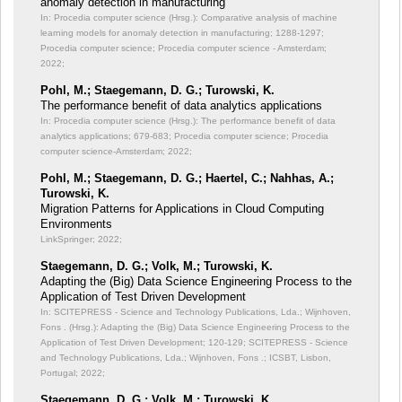
anomaly detection in manufacturing
In: Procedia computer science (Hrsg.): Comparative analysis of machine
learning models for anomaly detection in manufacturing;
1288-1297;
Procedia computer science; Procedia computer science - Amsterdam;
2022;
Pohl, M.; Staegemann, D. G.; Turowski, K.
The performance benefit of data analytics applications
In: Procedia computer science (Hrsg.): The performance benefit of data
analytics applications;
679-683; Procedia computer science; Procedia
computer science-Amsterdam; 2022;
Pohl, M.; Staegemann, D. G.; Haertel, C.; Nahhas, A.;
Turowski, K.
Migration Patterns for Applications in Cloud Computing
Environments
LinkSpringer; 2022;
Staegemann, D. G.; Volk, M.; Turowski, K.
Adapting the (Big) Data Science Engineering Process to the
Application of Test Driven Development
In: SCITEPRESS - Science and Technology Publications, Lda.; Wijnhoven,
Fons . (Hrsg.): Adapting the (Big) Data Science Engineering Process to the
Application of Test Driven Development;
120-129; SCITEPRESS - Science
and Technology Publications, Lda.; Wijnhoven, Fons .; ICSBT, Lisbon,
Portugal; 2022;
Staegemann, D. G.; Volk, M.; Turowski, K.