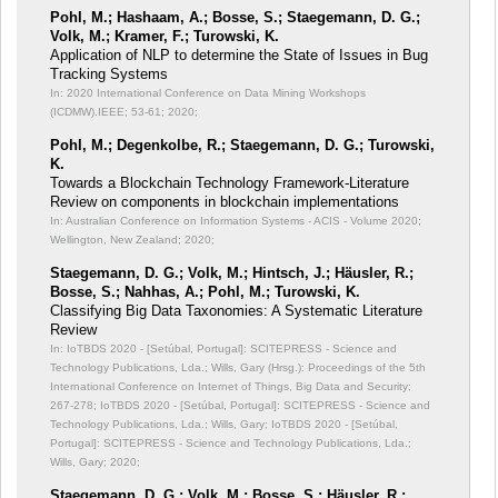
Pohl, M.; Hashaam, A.; Bosse, S.; Staegemann, D. G.;
Volk, M.; Kramer, F.; Turowski, K.
Application of NLP to determine the State of Issues in Bug
Tracking Systems
In: 2020 International Conference on Data Mining Workshops
(ICDMW).IEEE;
53-61; 2020;
Pohl, M.; Degenkolbe, R.; Staegemann, D. G.; Turowski,
K.
Towards a Blockchain Technology Framework-Literature
Review on components in blockchain implementations
In: Australian Conference on Information Systems - ACIS - Volume 2020;
Wellington, New Zealand; 2020;
Staegemann, D. G.; Volk, M.; Hintsch, J.; Häusler, R.;
Bosse, S.; Nahhas, A.; Pohl, M.; Turowski, K.
Classifying Big Data Taxonomies: A Systematic Literature
Review
In: IoTBDS 2020 - [Setúbal, Portugal]: SCITEPRESS - Science and
Technology Publications, Lda.; Wills, Gary (Hrsg.): Proceedings of the 5th
International Conference on Internet of Things, Big Data and Security;
267-278; IoTBDS 2020 - [Setúbal, Portugal]: SCITEPRESS - Science and
Technology Publications, Lda.; Wills, Gary; IoTBDS 2020 - [Setúbal,
Portugal]: SCITEPRESS - Science and Technology Publications, Lda.;
Wills, Gary; 2020;
Staegemann, D. G.; Volk, M.; Bosse, S.; Häusler, R.;