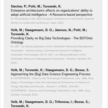
Stecher, P.; Pohl, M.; Turowski, K.
Enterprise architecture's effects on organizations' ability to
adopt artificial intelligence - A Resource-based perspective
In: Proceedings of the 28th European Conference on Information Systems
(ECIS), An Online AIS Conference,;
Aisel; 2020;
Volk, M.; Staegemann, D. G.; Jamous, N.; Pohl, M.;
Turowski, K.
Providing Clarity on Big Data Technologies - The BDTOnto
Ontology
In: IJIIT ; an official publication of the Information Resources Management
Association - Hershey (Hrsg.): International Journal of Intelligent
Information Technologies;
49-73; IJIIT ; an official publication of the
Information Resources Management Association - Hershey; Hershey, PA;
2020;
Volk, M.; Turowski, K.; Staegemann, D. G.; Bosse, S.
Approaching the (Big) Data Science Engineering Process
In: SCITEPRESS - Science and Technology Publications, Lda.; Wills, Gary
(Hrsg.): Proceedings of the 5th International Conference on Internet of
Things, Big Data and Security - Volume 1: IoTBDS,;
428-435;
SCITEPRESS - Science and Technology Publications, Lda.; Wills, Gary;
Setúbal, Portugal; 2020;
Volk, M.; Staegemann, D. G.; Trifonova, I.; Bosse, S.;
Turowski, K.