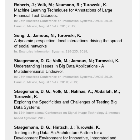
Roberts, J.; Volk, M.; Neumann, R.; Turowski, K.
Machine Learning Techniques for Annotations of Large
Financial Text Datasets.
In: 25th Americas Conference on Information Systems, AMCIS 2019,
Cancun, Mexico, August 15-17, 201;
2019;
Song, J.; Jamous, N.; Turowski, K.
A dynamic perspective: local interactions driving the spread
of social networks
In: Enterprise Information Systems;
219-235; 2019;
Staegemann, D. G.; Volk, M.; Jamous, N.; Turowski, K.
Understanding Issues in Big Data Applications - A
Multidimensional Endeavor.
In: 25th Americas Conference on Information Systems, AMCIS 2019,
Cancun, Mexico, August 15-17, 2019;
2019;
Staegemann, D. G.; Volk, M.; Nahhas, A.; Abdallah, M.;
Turowski, K.
Exploring the Specificities and Challenges of Testing Big
Data Systems
In: 15th International Conference on Signal Image Technology & Internet
based Systems;
2019;
Staegemann, D. G.; Hintsch, J.; Turowski, K.
Testing in Big Data: An Architecture Pattern for a
Development Environment for Innovative, Integrated and