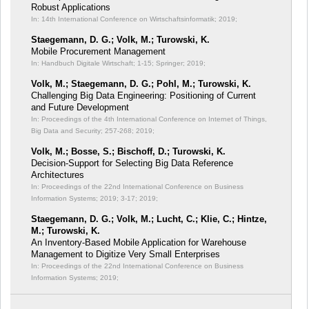
Robust Applications
In: 14th International Conference on Wirtschaftsinformatik;
2019;
Staegemann, D. G.; Volk, M.; Turowski, K.
Mobile Procurement Management
In: Handbuch Digitale Wirtschaft;
1-15; Springer; 2019;
Volk, M.; Staegemann, D. G.; Pohl, M.; Turowski, K.
Challenging Big Data Engineering: Positioning of Current
and Future Development
In: Proceedings of the 4th International Conference on Internet of Things,
Big Data and Security;
257-268; 2019;
Volk, M.; Bosse, S.; Bischoff, D.; Turowski, K.
Decision-Support for Selecting Big Data Reference
Architectures
In: Proceedings of the 22nd International Conference on Business
Information Systems; 2019;
3-17; 2019;
Staegemann, D. G.; Volk, M.; Lucht, C.; Klie, C.; Hintze,
M.; Turowski, K.
An Inventory-Based Mobile Application for Warehouse
Management to Digitize Very Small Enterprises
In: Proceedings of the 22nd International Conference on Business
Information Systems;
2019;