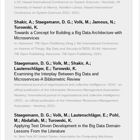
1-10; Hawaii International Conference on System Sciences - Honolulu, HI:
University of Hawai'i at Manoa, Hamilton Library; Hawaii International
Conference on System Sciences 2021; 2021;
Shakir, A.; Staegemann, D. G.; Volk, M.; Jamous, N.;
Turowski, K.
Towards a Concept for Building a Big Data Architecture with
Microservices
In: Hannover: TIB Open Publishing (Hrsg.): 6th International Conference
on Internet of Things, Big Data and Security-IoTBDS;
83-94; Hannover:
TIB Open Publishing; Hannover: TIB Open Publishing; 2021;
Staegemann, D. G.; Volk, M.; Shakir, A.;
Lautenschläger, E.; Turowski, K.
Examining the Interplay Between Big Data and
Microservices-A Bibliometric Review
International journal of organizational and collective intelligence: IJOCI ; an
official publication of the Information Resources Management Association -
Hershey; International journal of organizational and collective intelligence:
IJOCI ; an official publication of the Information Resources Management
Association - Hershey; 2021;
Staegemann, D. G.; Volk, M.; Lautenschläger, E.; Pohl,
M.; Abdallah, M.; Turowski, K.
Applying Test Driven Development in the Big Data Domain-
Lessons From the Literature
In: New York,NY,United States: Association for Computing Machinery