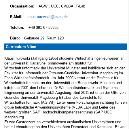
Organisation:
AGWI, UCC, CVLBA, F-Lab
E-Mail:
klaus.turowski@ovgu.de
Telefon:
+49 391 67-58385
Büro:
Gebäude 29, Raum 120
Curriculum Vitae
Klaus Turowski (Jahrgang 1966) studierte Wirtschaftsingenieurwesen an
der Universität Karlsruhe, promovierte am Institut für
Wirtschaftsinformatik der Universität Münster und habilitierte sich an der
Fakultät für Informatik der Otto-von-Guericke-Universität Magdeburg im
Fach Wirtschaftsinformatik. Im Jahr 2000 vertrat er die Professur für
Wirtschaftsinformatik an der Universität der Bundeswehr München und
leitete ab 2001 den Lehrstuhl für Wirtschaftsinformatik und Systems
Engineering an der Universität Augsburg. Seit 2011 ist er an der Otto-von-
Guericke-Universität Magdeburg Inhaber des Lehrstuhls für
Wirtschaftsinformatik (AG WI), Leiter einer Forschungseinrichtung für sehr
große betriebliche Anwendungssysteme (VLBA Lab) und Leiter des
weltweit größten SAP Hochschulkompetenzzentrums (SAP UCC
Magdeburg).
Er war Gastdozent an verschiedenen ausländischen Universitäten und
hatte Lehraufträge an den Universitäten Darmstadt und Konstanz. Er war