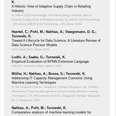
K.
A Holistic View of Adaptive Supply Chain in Retailing
Industry
In: AMCIS 2022 Proceedings - AIS Library (Hrsg.): A Holistic View of
Adaptive Supply Chain in Retailing Industry;
11; AMCIS 2022 Proceedings
- AIS Library; AMCIS 2022 Proceedings - AIS Library; 2022;
Haertel, C.; Pohl, M.; Nahhas, A.; Staegemann, D. G.;
Turowski, K.
Toward A Lifecycle for Data Science: A Literature Review of
Data Science Process Models
1534; Pacis 2022; Taipai; 2022;
Lodhi, A.; Saake, G.; Turowski, K.
Empirical Evaluation of BPMN Extension Language
239-247; Scitepress; Malta, Valetta; 2022;
Müller, H.; Nahhas, A.; Bosse, S.; Turowski, K.
Addressing IT Capacity Management Concerns Using
Machine Learning Techniques
In: SN Computer Science - Singapore: Springer Singapore, Bd. 3 (Hrsg.):
Addressing IT Capacity Management Concerns Using Machine Learning
Techniques;
1-15; SN Computer Science - Singapore: Springer Singapore,
Bd. 3; Singapore; 2022;
Nahhas, A.; Pohl, M.; Turowski, K.
Comparative analysis of machine learning models for