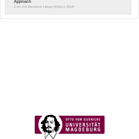
Approach
1-10; AIS Electronic Library (AISeL); 2018;