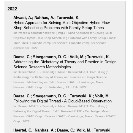
2022
Alwadi, A.; Nahhas, A.; Turowski, K.
Hybrid Approach for Solving Multi-Objective Hybrid Flow
Shop Scheduling Problems with Family Setup Times
In: Procedia computer science (Hrsg.): Hybrid Approach for Solving Multi-
Objective Hybrid Flow Shop Scheduling Problems with Family Setup Times;
1685-1694; Procedia computer science; Procedia computer science -
Amsterdam; 2022;
Daase, C.; Staegemann, D. G.; Volk, M.; Turowski, K.
Addressing the Dichotomy of Theory and Practice in Design
Science Research Methodologies
In: ResearchGATE - Cambridge, Mass.: ResearchGATE Corp. (Hrsg.):
Addressing the Dichotomy of Theory and Practice in Design Science
Research Methodologies;
1-6; ResearchGATE - Cambridge, Mass.:
ResearchGATE Corp.; St. Petersburg, FL, USA; 2022;
Daase, C.; Staegemann, D. G.; Turowski, K.; Volk, M.
Following the Digital Thread - A Cloud-Based Observation
In: ResearchGATE - Cambridge, Mass.: ResearchGATE Corp. (Hrsg.):
Following the Digital Thread;
1-10; ResearchGATE - Cambridge, Mass.:
ResearchGATE Corp.; ResearchGATE - Cambridge, Mass.: ResearchGATE
Corp.; 2022;
Haertel, C.; Nahhas, A.; Daase, C.; Volk, M.; Turowski,