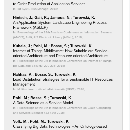
to-Order Production of Application Services
In: Inf Syst E-Bus Manage;
2018;
Hintsch, J.; Gali, K.; Jamous, N.; Turowski, K.
An Application System Landscape Engineering Process
Framework (ASLEP)
In: Proceedings of the 24th Americas Conference on Information Systems
(AMCIS);
1-10; AIS Electronic Library (AISeL); 2018;
Kubela, J.; Pohl, M.; Bosse, S.; Turowski, K.
Internet of Things Middleware: How Suitable are Service-
oriented Architecture and Resource-oriented Architecture
In: Proceedings of the 3rd International Conference on Internet of Things,
Big Data and Security;
229-236; 2018;
Nahhas, A.; Bosse, S.; Turowski, K.
Load Distribution Strategies for a Sustainable IT Resources
Management
In: Multikonferenz Wirtschaftsinformatik (MKWI);
2018;
Pohl, M.; Bosse, S.; Turowski, K.
A Data-Science-as-a-Service Model
In: Proceedings of the 8th International Conference on Cloud Computing
and Services Science;
432-439; 2018;
Volk, M.; Pohl, M.; Turowski, K.
Classifying Big Data Technologies – An Ontology-based