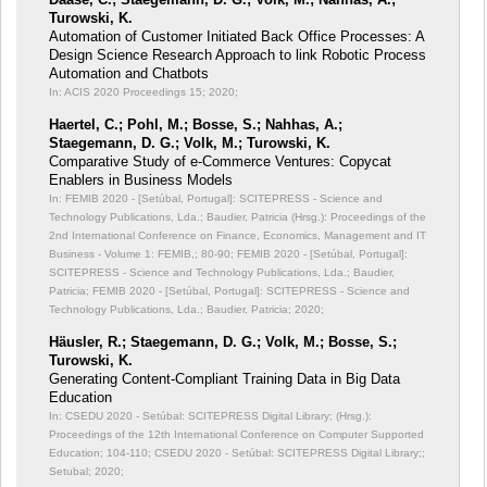
Turowski, K.
Automation of Customer Initiated Back Office Processes: A
Design Science Research Approach to link Robotic Process
Automation and Chatbots
In: ACIS 2020 Proceedings 15;
2020;
Haertel, C.; Pohl, M.; Bosse, S.; Nahhas, A.;
Staegemann, D. G.; Volk, M.; Turowski, K.
Comparative Study of e-Commerce Ventures: Copycat
Enablers in Business Models
In: FEMIB 2020 - [Setúbal, Portugal]: SCITEPRESS - Science and
Technology Publications, Lda.; Baudier, Patricia (Hrsg.): Proceedings of the
2nd International Conference on Finance, Economics, Management and IT
Business - Volume 1: FEMIB,;
80-90; FEMIB 2020 - [Setúbal, Portugal]:
SCITEPRESS - Science and Technology Publications, Lda.; Baudier,
Patricia; FEMIB 2020 - [Setúbal, Portugal]: SCITEPRESS - Science and
Technology Publications, Lda.; Baudier, Patricia; 2020;
Häusler, R.; Staegemann, D. G.; Volk, M.; Bosse, S.;
Turowski, K.
Generating Content-Compliant Training Data in Big Data
Education
In: CSEDU 2020 - Setúbal: SCITEPRESS Digital Library; (Hrsg.):
Proceedings of the 12th International Conference on Computer Supported
Education;
104-110; CSEDU 2020 - Setúbal: SCITEPRESS Digital Library;;
Setubal; 2020;