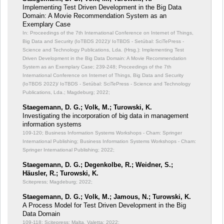
Implementing Test Driven Development in the Big Data
Domain: A Movie Recommendation System as an
Exemplary Case
In: Proceedings of the 7th International Conference on Internet of Things,
Big Data and Security (IoTBDS 2022)/ IoTBDS - Setúbal: SciTePress -
Science and Technology Publications, Lda. (Hrsg.): Implementing Test
Driven Development in the Big Data Domain: A Movie Recommendation
System as an Exemplary Case;
239-248; Proceedings of the 7th
International Conference on Internet of Things, Big Data and Security
(IoTBDS 2022)/ IoTBDS - Setúbal: SciTePress - Science and Technology
Publications, Lda.; Magdeburg; 2022;
Staegemann, D. G.; Volk, M.; Turowski, K.
Investigating the incorporation of big data in management
information systems
109-120; Business Information Systems Workshops - Cham: Springer
International Publishing; Business Information Systems Workshops - Cham:
Springer International Publishing; 2022;
Staegemann, D. G.; Degenkolbe, R.; Weidner, S.;
Häusler, R.; Turowski, K.
Scitepress; Magdeburg; 2022;
Staegemann, D. G.; Volk, M.; Jamous, N.; Turowski, K.
A Process Model for Test Driven Development in the Big
Data Domain
109-118; Scitepress; Malta, Valetta; 2022;