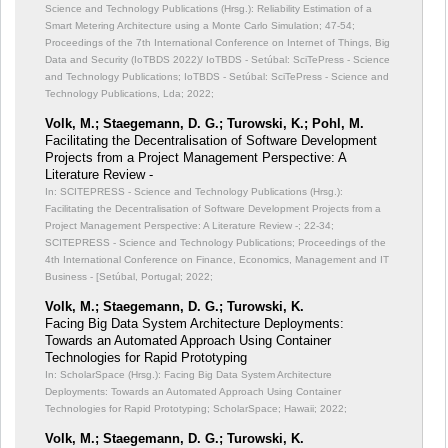
Science and Technology Publications (Hrsg.): Reliability Estimation of a
Smart Metering Architecture using a Monte Carlo Simulation;
47-54;
Proceedings of the 7th International Conference on Internet of Things, Big
Data and Security (IoTBDS 2022)/ IoTBDS - Setúbal: SciTePress - Science
and Technology Publications; IoTBDS - Setúbal: SciTePress - Science and
Technology Publications, Lda; 2022;
Volk, M.; Staegemann, D. G.; Turowski, K.; Pohl, M.
Facilitating the Decentralisation of Software Development
Projects from a Project Management Perspective: A
Literature Review -
In: SCITEPRESS - Science and Technology Publications (Hrsg.):
Facilitating the Decentralisation of Software Development Projects from a
Project Management Perspective: A Literature Review -;
22-34;
SCITEPRESS - Science and Technology Publications; Proceedings of the
4th International Conference on Finance, Economics, Management and IT
Business - [Setúbal, Portugal; 2022;
Volk, M.; Staegemann, D. G.; Turowski, K.
Facing Big Data System Architecture Deployments:
Towards an Automated Approach Using Container
Technologies for Rapid Prototyping
In: ScholarSpace (Hrsg.): Facing Big Data System Architecture
Deployments: Towards an Automated Approach Using Container
Technologies for Rapid Prototyping;
ScholarSpace; Hawaii; 2022;
Volk, M.; Staegemann, D. G.; Turowski, K.