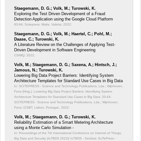
Staegemann, D. G.; Volk, M.; Turowski, K.
Exploring the Test Driven Development of a Fraud
Detection Application using the Google Cloud Platform
83-94; Scitepress; Malta, Valetta; 2022;
Staegemann, D. G.; Volk, M.; Haertel, C.; Pohl, M.;
Daase, C.; Turowski, K.
A Literature Review on the Challenges of Applying Test-
Driven Development in Software Engineering
CSIMQ; 2022;
Volk, M.; Staegemann, D. G.; Saxena, A.; Hintsch, J.;
Jamous, N.; Turowski, K.
Lowering Big Data Project Barriers: Identifying System
Architecture Templates for Standard Use Cases in Big Data
In: SCITEPRESS - Science and Technology Publications, Lda.; Wijnhoven,
Fons (Hrsg.): Lowering Big Data Project Barriers: Identifying System
Architecture Templates for Standard Use Cases in Big Data;
33-44;
SCITEPRESS - Science and Technology Publications, Lda.; Wijnhoven,
Fons; ICSBT, Lisbon, Portugal,; 2022;
Volk, M.; Staegemann, D. G.; Turowski, K.
Reliability Estimation of a Smart Metering Architecture
using a Monte Carlo Simulation -
In: Proceedings of the 7th International Conference on Internet of Things,
Big Data and Security (IoTBDS 2022)/ IoTBDS - Setúbal: SciTePress -