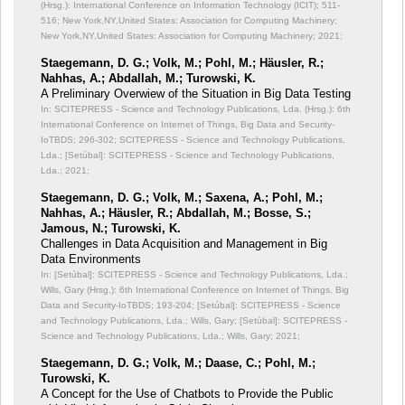
(Hrsg.): International Conference on Information Technology (ICIT);
511-
516; New York,NY,United States: Association for Computing Machinery;
New York,NY,United States: Association for Computing Machinery; 2021;
Staegemann, D. G.; Volk, M.; Pohl, M.; Häusler, R.;
Nahhas, A.; Abdallah, M.; Turowski, K.
A Preliminary Overwiew of the Situation in Big Data Testing
In: SCITEPRESS - Science and Technology Publications, Lda. (Hrsg.): 6th
International Conference on Internet of Things, Big Data and Security-
IoTBDS;
296-302; SCITEPRESS - Science and Technology Publications,
Lda.; [Setúbal]: SCITEPRESS - Science and Technology Publications,
Lda.; 2021;
Staegemann, D. G.; Volk, M.; Saxena, A.; Pohl, M.;
Nahhas, A.; Häusler, R.; Abdallah, M.; Bosse, S.;
Jamous, N.; Turowski, K.
Challenges in Data Acquisition and Management in Big
Data Environments
In: [Setúbal]: SCITEPRESS - Science and Technology Publications, Lda.;
Wills, Gary (Hrsg.): 6th International Conference on Internet of Things, Big
Data and Security-IoTBDS;
193-204; [Setúbal]: SCITEPRESS - Science
and Technology Publications, Lda.; Wills, Gary; [Setúbal]: SCITEPRESS -
Science and Technology Publications, Lda.; Wills, Gary; 2021;
Staegemann, D. G.; Volk, M.; Daase, C.; Pohl, M.;
Turowski, K.
A Concept for the Use of Chatbots to Provide the Public