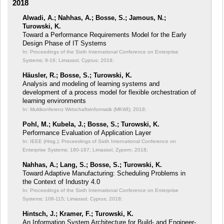
2018
Alwadi, A.; Nahhas, A.; Bosse, S.; Jamous, N.;
Turowski, K.
Toward a Performance Requirements Model for the Early
Design Phase of IT Systems
In: Proceedings of the Sixth International Conference on Enterprise
Systems;
9-16; Limassol, Cyprus; 2018;
Häusler, R.; Bosse, S.; Turowski, K.
Analysis and modeling of learning systems and
development of a process model for flexible orchestration of
learning environments
In: Multikonferenz Wirtschaftsinformatik (MKWI);
2018;
Pohl, M.; Kubela, J.; Bosse, S.; Turowski, K.
Performance Evaluation of Application Layer
In: IEEE (Hrsg.): Proceedings of Sixth International Conference on
Enterprise Systems;
180-187; Limassol, Zypern; 2018;
Nahhas, A.; Lang, S.; Bosse, S.; Turowski, K.
Toward Adaptive Manufacturing: Scheduling Problems in
the Context of Industry 4.0
In: Proceedings of the Sixth International Conference on Enterprise
Systems;
108-115; Limassol, Cyprus; 2018;
Hintsch, J.; Kramer, F.; Turowski, K.
An Information System Architecture for Build- and Engineer-