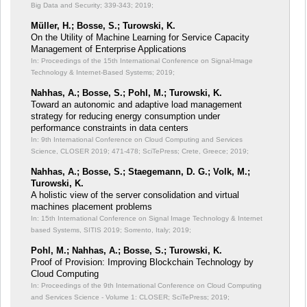
Big Data and Security;
339-343; 2019;
Müller, H.; Bosse, S.; Turowski, K.
On the Utility of Machine Learning for Service Capacity
Management of Enterprise Applications
In: Proceedings of the 15th International Conference on Signal-Image
Technology & Internet-Based Systems;
2019;
Nahhas, A.; Bosse, S.; Pohl, M.; Turowski, K.
Toward an autonomic and adaptive load management
strategy for reducing energy consumption under
performance constraints in data centers
In: 9th International Conference on Cloud Computing and Services
Science, CLOSER 2019;
471-478; SciTePress; Crete, Greece; 2019;
Nahhas, A.; Bosse, S.; Staegemann, D. G.; Volk, M.;
Turowski, K.
A holistic view of the server consolidation and virtual
machines placement problems
In: 15th International Conference on Signal Image Technology & Internet
based Systems, SITIS 2019;
Sorrento, Italy; 2019;
Pohl, M.; Nahhas, A.; Bosse, S.; Turowski, K.
Proof of Provision: Improving Blockchain Technology by
Cloud Computing
In: Proceedings of the 9th International Conference on Cloud Computing
and Services Science - Volume 1: CLOSER;
SciTePress; 2019;