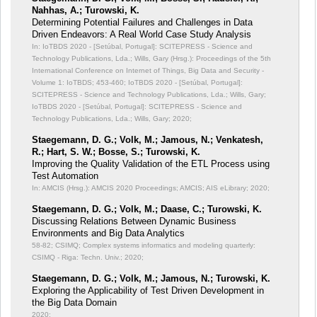
Nahhas, A.; Turowski, K.
Determining Potential Failures and Challenges in Data
Driven Endeavors: A Real World Case Study Analysis
In: IoTBDS 2020 - [Setúbal, Portugal]: SCITEPRESS - Science and
Technology Publications, Lda.; Wills, Gary (Hrsg.): Proceedings of the 5th
International Conference on Internet of Things, Big Data and Security -
Volume 1: IoTBDS;
453-460; IoTBDS 2020 - [Setúbal, Portugal]:
SCITEPRESS - Science and Technology Publications, Lda.; Wills, Gary;
IoTBDS 2020 - [Setúbal, Portugal]: SCITEPRESS - Science and
Technology Publications, Lda.; Wills, Gary; 2020;
Staegemann, D. G.; Volk, M.; Jamous, N.; Venkatesh,
R.; Hart, S. W.; Bosse, S.; Turowski, K.
Improving the Quality Validation of the ETL Process using
Test Automation
In: AMCIS (Hrsg.): AMCIS 2020 Proceedings;
AMCIS; AIS eLibrary; 2020;
Staegemann, D. G.; Volk, M.; Daase, C.; Turowski, K.
Discussing Relations Between Dynamic Business
Environments and Big Data Analytics
58-82; CSIMQ; Complex systems informatics and modeling quarterly:
CSIMQ - Riga: Techn. Univ.; 2020;
Staegemann, D. G.; Volk, M.; Jamous, N.; Turowski, K.
Exploring the Applicability of Test Driven Development in
the Big Data Domain
2020;