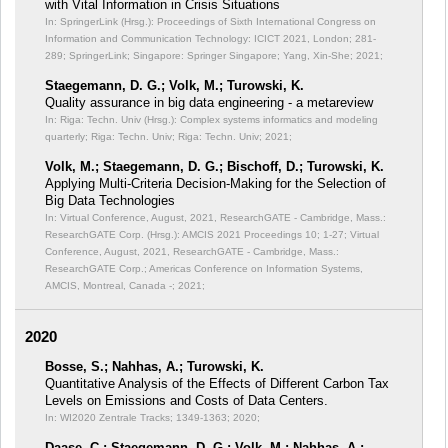
with Vital Information in Crisis Situations
In: SpringerLink (Hrsg.): Proceedings of Sixth International Congress on
Information and Communication Technology: ICICT 2021, London;
281-
289; SpringerLink; Singapore: Springer Singapore; Yang, Xin-She; 2021;
Staegemann, D. G.; Volk, M.; Turowski, K.
Quality assurance in big data engineering - a metareview
In: Riga: Techn. Univ (Hrsg.): Complex systems informatics and modeling
quarterly;
Riga: Techn. Univ; Riga: Techn. Univ; 2021;
Volk, M.; Staegemann, D. G.; Bischoff, D.; Turowski, K.
Applying Multi-Criteria Decision-Making for the Selection of
Big Data Technologies
In: Virtual Conference, August, 2021, ResearchGATE - Cambridge, Mass.:
ResearchGATE Corp. (Hrsg.): AMCIS 2021 Proceedings 10;
1-27; Virtual
Conference, August, 2021, ResearchGATE - Cambridge, Mass.:
ResearchGATE Corp.; Americas Conference on Information Systems,
AMCIS, Montreal, Canada -; 2021;
2020
Bosse, S.; Nahhas, A.; Turowski, K.
Quantitative Analysis of the Effects of Different Carbon Tax
Levels on Emissions and Costs of Data Centers.
In: WI2020 Zentrale Tracks;
1349-1363; 2020;
Daase, C.; Staegemann, D. G.; Volk, M.; Nahhas, A.;