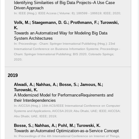
Identifying Similarities of Big Data Projects–A Use Case
Driven Approach
In: IEEE (Hrsg.): IEEE Access ( Volume: 8);
186599 - 186619; IEEE; 2020;
Volk, M.; Staegemann, D. G.; Prothmann, F.; Turowski,
K.
Towards an Automatized Way for Modeling Big Data
System Architectures
In: Proceedings - Cham: Springer International Publishing (Hrsg.): 23rd
International Conference on Business Information Systems;
Proceedings -
Cham: Springer International Publishing; BIS 2020, Colorado Springs;
2020;
2019
Alwadi, A.; Nahhas, A.; Bosse, S.; Jamous, N.;
Turowski, K.
A Modernized Model for PerformanceRequirements and
their Interdependencies
In: AICCSA (Hrsg.): 16th ACS/IEEE International Conference on Computer
Systems and Applications, AICCSA 2019; Abu Dhabi, UAE; IEEE;
AICCSA;
Abu Dhabi, UAE, IEEE; 2019;
Bosse, S.; Nahhas, A.; Pohl, M.; Turowski, K.
Towards an Automated Optimization-as-a-Service Concept
In: Proceedings of the 4th International Conference on Internet of Things,