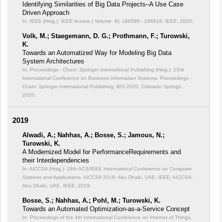
Identifying Similarities of Big Data Projects–A Use Case
Driven Approach
In: IEEE (Hrsg.): IEEE Access ( Volume: 8);
186599 - 186619; IEEE; 2020;
Volk, M.; Staegemann, D. G.; Prothmann, F.; Turowski,
K.
Towards an Automatized Way for Modeling Big Data
System Architectures
In: Proceedings - Cham: Springer International Publishing (Hrsg.): 23rd
International Conference on Business Information Systems;
Proceedings -
Cham: Springer International Publishing; BIS 2020, Colorado Springs;
2020;
2019
Alwadi, A.; Nahhas, A.; Bosse, S.; Jamous, N.;
Turowski, K.
A Modernized Model for PerformanceRequirements and
their Interdependencies
In: AICCSA (Hrsg.): 16th ACS/IEEE International Conference on Computer
Systems and Applications, AICCSA 2019; Abu Dhabi, UAE; IEEE;
AICCSA;
Abu Dhabi, UAE, IEEE; 2019;
Bosse, S.; Nahhas, A.; Pohl, M.; Turowski, K.
Towards an Automated Optimization-as-a-Service Concept
In: Proceedings of the 4th International Conference on Internet of Things,