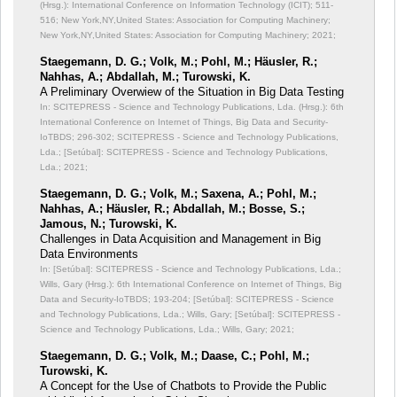
(Hrsg.): International Conference on Information Technology (ICIT);
511-
516; New York,NY,United States: Association for Computing Machinery;
New York,NY,United States: Association for Computing Machinery; 2021;
Staegemann, D. G.; Volk, M.; Pohl, M.; Häusler, R.;
Nahhas, A.; Abdallah, M.; Turowski, K.
A Preliminary Overwiew of the Situation in Big Data Testing
In: SCITEPRESS - Science and Technology Publications, Lda. (Hrsg.): 6th
International Conference on Internet of Things, Big Data and Security-
IoTBDS;
296-302; SCITEPRESS - Science and Technology Publications,
Lda.; [Setúbal]: SCITEPRESS - Science and Technology Publications,
Lda.; 2021;
Staegemann, D. G.; Volk, M.; Saxena, A.; Pohl, M.;
Nahhas, A.; Häusler, R.; Abdallah, M.; Bosse, S.;
Jamous, N.; Turowski, K.
Challenges in Data Acquisition and Management in Big
Data Environments
In: [Setúbal]: SCITEPRESS - Science and Technology Publications, Lda.;
Wills, Gary (Hrsg.): 6th International Conference on Internet of Things, Big
Data and Security-IoTBDS;
193-204; [Setúbal]: SCITEPRESS - Science
and Technology Publications, Lda.; Wills, Gary; [Setúbal]: SCITEPRESS -
Science and Technology Publications, Lda.; Wills, Gary; 2021;
Staegemann, D. G.; Volk, M.; Daase, C.; Pohl, M.;
Turowski, K.
A Concept for the Use of Chatbots to Provide the Public