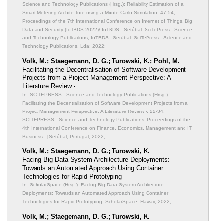
Science and Technology Publications (Hrsg.): Reliability Estimation of a
Smart Metering Architecture using a Monte Carlo Simulation;
47-54;
Proceedings of the 7th International Conference on Internet of Things, Big
Data and Security (IoTBDS 2022)/ IoTBDS - Setúbal: SciTePress - Science
and Technology Publications; IoTBDS - Setúbal: SciTePress - Science and
Technology Publications, Lda; 2022;
Volk, M.; Staegemann, D. G.; Turowski, K.; Pohl, M.
Facilitating the Decentralisation of Software Development
Projects from a Project Management Perspective: A
Literature Review -
In: SCITEPRESS - Science and Technology Publications (Hrsg.):
Facilitating the Decentralisation of Software Development Projects from a
Project Management Perspective: A Literature Review -;
22-34;
SCITEPRESS - Science and Technology Publications; Proceedings of the
4th International Conference on Finance, Economics, Management and IT
Business - [Setúbal, Portugal; 2022;
Volk, M.; Staegemann, D. G.; Turowski, K.
Facing Big Data System Architecture Deployments:
Towards an Automated Approach Using Container
Technologies for Rapid Prototyping
In: ScholarSpace (Hrsg.): Facing Big Data System Architecture
Deployments: Towards an Automated Approach Using Container
Technologies for Rapid Prototyping;
ScholarSpace; Hawaii; 2022;
Volk, M.; Staegemann, D. G.; Turowski, K.