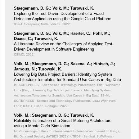
Staegemann, D. G.; Volk, M.; Turowski, K.
Exploring the Test Driven Development of a Fraud
Detection Application using the Google Cloud Platform
83-94; Scitepress; Malta, Valetta; 2022;
Staegemann, D. G.; Volk, M.; Haertel, C.; Pohl, M.;
Daase, C.; Turowski, K.
A Literature Review on the Challenges of Applying Test-
Driven Development in Software Engineering
CSIMQ; 2022;
Volk, M.; Staegemann, D. G.; Saxena, A.; Hintsch, J.;
Jamous, N.; Turowski, K.
Lowering Big Data Project Barriers: Identifying System
Architecture Templates for Standard Use Cases in Big Data
In: SCITEPRESS - Science and Technology Publications, Lda.; Wijnhoven,
Fons (Hrsg.): Lowering Big Data Project Barriers: Identifying System
Architecture Templates for Standard Use Cases in Big Data;
33-44;
SCITEPRESS - Science and Technology Publications, Lda.; Wijnhoven,
Fons; ICSBT, Lisbon, Portugal,; 2022;
Volk, M.; Staegemann, D. G.; Turowski, K.
Reliability Estimation of a Smart Metering Architecture
using a Monte Carlo Simulation -
In: Proceedings of the 7th International Conference on Internet of Things,
Big Data and Security (IoTBDS 2022)/ IoTBDS - Setúbal: SciTePress -