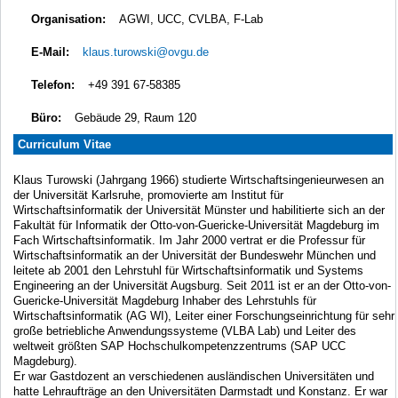
Organisation:
AGWI, UCC, CVLBA, F-Lab
E-Mail:
klaus.turowski@ovgu.de
Telefon:
+49 391 67-58385
Büro:
Gebäude 29, Raum 120
Curriculum Vitae
Klaus Turowski (Jahrgang 1966) studierte Wirtschaftsingenieurwesen an
der Universität Karlsruhe, promovierte am Institut für
Wirtschaftsinformatik der Universität Münster und habilitierte sich an der
Fakultät für Informatik der Otto-von-Guericke-Universität Magdeburg im
Fach Wirtschaftsinformatik. Im Jahr 2000 vertrat er die Professur für
Wirtschaftsinformatik an der Universität der Bundeswehr München und
leitete ab 2001 den Lehrstuhl für Wirtschaftsinformatik und Systems
Engineering an der Universität Augsburg. Seit 2011 ist er an der Otto-von-
Guericke-Universität Magdeburg Inhaber des Lehrstuhls für
Wirtschaftsinformatik (AG WI), Leiter einer Forschungseinrichtung für sehr
große betriebliche Anwendungssysteme (VLBA Lab) und Leiter des
weltweit größten SAP Hochschulkompetenzzentrums (SAP UCC
Magdeburg).
Er war Gastdozent an verschiedenen ausländischen Universitäten und
hatte Lehraufträge an den Universitäten Darmstadt und Konstanz. Er war