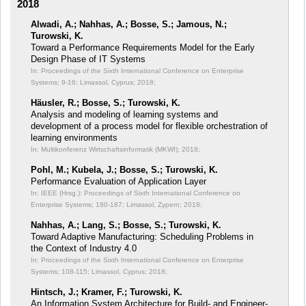
2018
Alwadi, A.; Nahhas, A.; Bosse, S.; Jamous, N.;
Turowski, K.
Toward a Performance Requirements Model for the Early
Design Phase of IT Systems
In: Proceedings of the Sixth International Conference on Enterprise
Systems;
9-16; Limassol, Cyprus; 2018;
Häusler, R.; Bosse, S.; Turowski, K.
Analysis and modeling of learning systems and
development of a process model for flexible orchestration of
learning environments
In: Multikonferenz Wirtschaftsinformatik (MKWI);
2018;
Pohl, M.; Kubela, J.; Bosse, S.; Turowski, K.
Performance Evaluation of Application Layer
In: IEEE (Hrsg.): Proceedings of Sixth International Conference on
Enterprise Systems;
180-187; Limassol, Zypern; 2018;
Nahhas, A.; Lang, S.; Bosse, S.; Turowski, K.
Toward Adaptive Manufacturing: Scheduling Problems in
the Context of Industry 4.0
In: Proceedings of the Sixth International Conference on Enterprise
Systems;
108-115; Limassol, Cyprus; 2018;
Hintsch, J.; Kramer, F.; Turowski, K.
An Information System Architecture for Build- and Engineer-