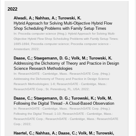
2022
Alwadi, A.; Nahhas, A.; Turowski, K.
Hybrid Approach for Solving Multi-Objective Hybrid Flow
Shop Scheduling Problems with Family Setup Times
In: Procedia computer science (Hrsg.): Hybrid Approach for Solving Multi-
Objective Hybrid Flow Shop Scheduling Problems with Family Setup Times;
1685-1694; Procedia computer science; Procedia computer science -
Amsterdam; 2022;
Daase, C.; Staegemann, D. G.; Volk, M.; Turowski, K.
Addressing the Dichotomy of Theory and Practice in Design
Science Research Methodologies
In: ResearchGATE - Cambridge, Mass.: ResearchGATE Corp. (Hrsg.):
Addressing the Dichotomy of Theory and Practice in Design Science
Research Methodologies;
1-6; ResearchGATE - Cambridge, Mass.:
ResearchGATE Corp.; St. Petersburg, FL, USA; 2022;
Daase, C.; Staegemann, D. G.; Turowski, K.; Volk, M.
Following the Digital Thread - A Cloud-Based Observation
In: ResearchGATE - Cambridge, Mass.: ResearchGATE Corp. (Hrsg.):
Following the Digital Thread;
1-10; ResearchGATE - Cambridge, Mass.:
ResearchGATE Corp.; ResearchGATE - Cambridge, Mass.: ResearchGATE
Corp.; 2022;
Haertel, C.; Nahhas, A.; Daase, C.; Volk, M.; Turowski,