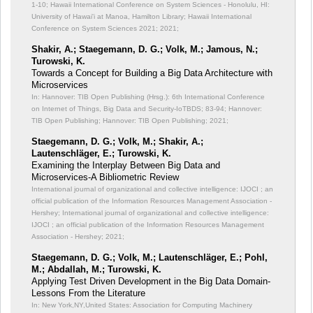
1-10; Hawaii International Conference on System Sciences - Honolulu, HI:
University of Hawai'i at Manoa, Hamilton Library; Hawaii International
Conference on System Sciences 2021; 2021;
Shakir, A.; Staegemann, D. G.; Volk, M.; Jamous, N.;
Turowski, K.
Towards a Concept for Building a Big Data Architecture with
Microservices
In: Hannover: TIB Open Publishing (Hrsg.): 6th International Conference
on Internet of Things, Big Data and Security-IoTBDS;
83-94; Hannover:
TIB Open Publishing; Hannover: TIB Open Publishing; 2021;
Staegemann, D. G.; Volk, M.; Shakir, A.;
Lautenschläger, E.; Turowski, K.
Examining the Interplay Between Big Data and
Microservices-A Bibliometric Review
International journal of organizational and collective intelligence: IJOCI ; an
official publication of the Information Resources Management Association -
Hershey; International journal of organizational and collective intelligence:
IJOCI ; an official publication of the Information Resources Management
Association - Hershey; 2021;
Staegemann, D. G.; Volk, M.; Lautenschläger, E.; Pohl,
M.; Abdallah, M.; Turowski, K.
Applying Test Driven Development in the Big Data Domain-
Lessons From the Literature
In: New York,NY,United States: Association for Computing Machinery