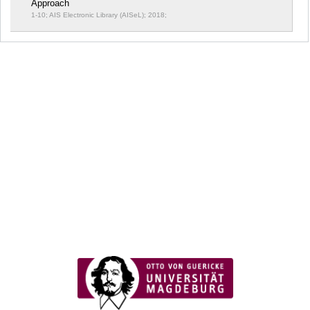
Approach
1-10; AIS Electronic Library (AISeL); 2018;