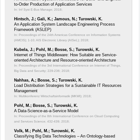
to-Order Production of Application Services
In: Inf Syst E-Bus Manage;
2018;
Hintsch, J.; Gali, K.; Jamous, N.; Turowski, K.
An Application System Landscape Engineering Process
Framework (ASLEP)
In: Proceedings of the 24th Americas Conference on Information Systems
(AMCIS);
1-10; AIS Electronic Library (AISeL); 2018;
Kubela, J.; Pohl, M.; Bosse, S.; Turowski, K.
Internet of Things Middleware: How Suitable are Service-
oriented Architecture and Resource-oriented Architecture
In: Proceedings of the 3rd International Conference on Internet of Things,
Big Data and Security;
229-236; 2018;
Nahhas, A.; Bosse, S.; Turowski, K.
Load Distribution Strategies for a Sustainable IT Resources
Management
In: Multikonferenz Wirtschaftsinformatik (MKWI);
2018;
Pohl, M.; Bosse, S.; Turowski, K.
A Data-Science-as-a-Service Model
In: Proceedings of the 8th International Conference on Cloud Computing
and Services Science;
432-439; 2018;
Volk, M.; Pohl, M.; Turowski, K.
Classifying Big Data Technologies – An Ontology-based