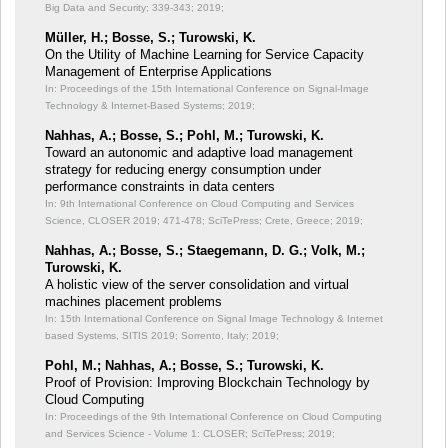
Big Data and Security;
339-343; 2019;
Müller, H.; Bosse, S.; Turowski, K.
On the Utility of Machine Learning for Service Capacity
Management of Enterprise Applications
In: Proceedings of the 15th International Conference on Signal-Image
Technology & Internet-Based Systems;
2019;
Nahhas, A.; Bosse, S.; Pohl, M.; Turowski, K.
Toward an autonomic and adaptive load management
strategy for reducing energy consumption under
performance constraints in data centers
In: 9th International Conference on Cloud Computing and Services
Science, CLOSER 2019;
471-478; SciTePress; Crete, Greece; 2019;
Nahhas, A.; Bosse, S.; Staegemann, D. G.; Volk, M.;
Turowski, K.
A holistic view of the server consolidation and virtual
machines placement problems
In: 15th International Conference on Signal Image Technology & Internet
based Systems, SITIS 2019;
Sorrento, Italy; 2019;
Pohl, M.; Nahhas, A.; Bosse, S.; Turowski, K.
Proof of Provision: Improving Blockchain Technology by
Cloud Computing
In: Proceedings of the 9th International Conference on Cloud Computing
and Services Science - Volume 1: CLOSER;
SciTePress; 2019;