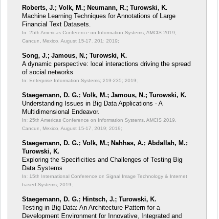
Roberts, J.; Volk, M.; Neumann, R.; Turowski, K.
Machine Learning Techniques for Annotations of Large
Financial Text Datasets.
In: 25th Americas Conference on Information Systems, AMCIS 2019,
Cancun, Mexico, August 15-17, 201;
2019;
Song, J.; Jamous, N.; Turowski, K.
A dynamic perspective: local interactions driving the spread
of social networks
In: Enterprise Information Systems;
219-235; 2019;
Staegemann, D. G.; Volk, M.; Jamous, N.; Turowski, K.
Understanding Issues in Big Data Applications - A
Multidimensional Endeavor.
In: 25th Americas Conference on Information Systems, AMCIS 2019,
Cancun, Mexico, August 15-17, 2019;
2019;
Staegemann, D. G.; Volk, M.; Nahhas, A.; Abdallah, M.;
Turowski, K.
Exploring the Specificities and Challenges of Testing Big
Data Systems
In: 15th International Conference on Signal Image Technology & Internet
based Systems;
2019;
Staegemann, D. G.; Hintsch, J.; Turowski, K.
Testing in Big Data: An Architecture Pattern for a
Development Environment for Innovative, Integrated and