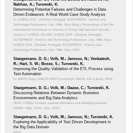
Nahhas, A.; Turowski, K.
Determining Potential Failures and Challenges in Data
Driven Endeavors: A Real World Case Study Analysis
In: IoTBDS 2020 - [Setúbal, Portugal]: SCITEPRESS - Science and
Technology Publications, Lda.; Wills, Gary (Hrsg.): Proceedings of the 5th
International Conference on Internet of Things, Big Data and Security -
Volume 1: IoTBDS;
453-460; IoTBDS 2020 - [Setúbal, Portugal]:
SCITEPRESS - Science and Technology Publications, Lda.; Wills, Gary;
IoTBDS 2020 - [Setúbal, Portugal]: SCITEPRESS - Science and
Technology Publications, Lda.; Wills, Gary; 2020;
Staegemann, D. G.; Volk, M.; Jamous, N.; Venkatesh,
R.; Hart, S. W.; Bosse, S.; Turowski, K.
Improving the Quality Validation of the ETL Process using
Test Automation
In: AMCIS (Hrsg.): AMCIS 2020 Proceedings;
AMCIS; AIS eLibrary; 2020;
Staegemann, D. G.; Volk, M.; Daase, C.; Turowski, K.
Discussing Relations Between Dynamic Business
Environments and Big Data Analytics
58-82; CSIMQ; Complex systems informatics and modeling quarterly:
CSIMQ - Riga: Techn. Univ.; 2020;
Staegemann, D. G.; Volk, M.; Jamous, N.; Turowski, K.
Exploring the Applicability of Test Driven Development in
the Big Data Domain
2020;