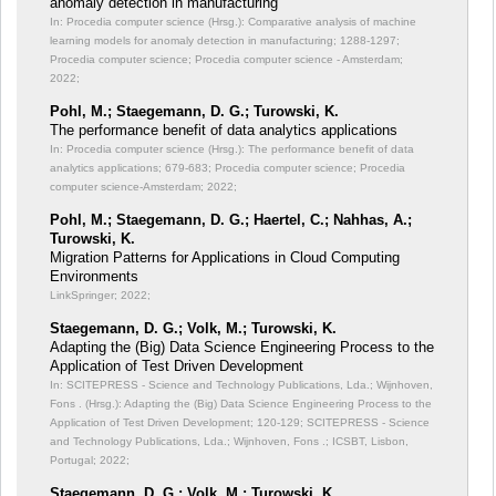
anomaly detection in manufacturing
In: Procedia computer science (Hrsg.): Comparative analysis of machine
learning models for anomaly detection in manufacturing;
1288-1297;
Procedia computer science; Procedia computer science - Amsterdam;
2022;
Pohl, M.; Staegemann, D. G.; Turowski, K.
The performance benefit of data analytics applications
In: Procedia computer science (Hrsg.): The performance benefit of data
analytics applications;
679-683; Procedia computer science; Procedia
computer science-Amsterdam; 2022;
Pohl, M.; Staegemann, D. G.; Haertel, C.; Nahhas, A.;
Turowski, K.
Migration Patterns for Applications in Cloud Computing
Environments
LinkSpringer; 2022;
Staegemann, D. G.; Volk, M.; Turowski, K.
Adapting the (Big) Data Science Engineering Process to the
Application of Test Driven Development
In: SCITEPRESS - Science and Technology Publications, Lda.; Wijnhoven,
Fons . (Hrsg.): Adapting the (Big) Data Science Engineering Process to the
Application of Test Driven Development;
120-129; SCITEPRESS - Science
and Technology Publications, Lda.; Wijnhoven, Fons .; ICSBT, Lisbon,
Portugal; 2022;
Staegemann, D. G.; Volk, M.; Turowski, K.