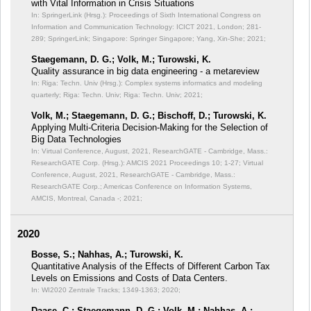
with Vital Information in Crisis Situations
In: SpringerLink (Hrsg.): Proceedings of Sixth International Congress on
Information and Communication Technology: ICICT 2021, London;
281-
289; SpringerLink; Singapore: Springer Singapore; Yang, Xin-She; 2021;
Staegemann, D. G.; Volk, M.; Turowski, K.
Quality assurance in big data engineering - a metareview
In: Riga: Techn. Univ (Hrsg.): Complex systems informatics and modeling
quarterly;
Riga: Techn. Univ; Riga: Techn. Univ; 2021;
Volk, M.; Staegemann, D. G.; Bischoff, D.; Turowski, K.
Applying Multi-Criteria Decision-Making for the Selection of
Big Data Technologies
In: Virtual Conference, August, 2021, ResearchGATE - Cambridge, Mass.:
ResearchGATE Corp. (Hrsg.): AMCIS 2021 Proceedings 10;
1-27; Virtual
Conference, August, 2021, ResearchGATE - Cambridge, Mass.:
ResearchGATE Corp.; Americas Conference on Information Systems,
AMCIS, Montreal, Canada -; 2021;
2020
Bosse, S.; Nahhas, A.; Turowski, K.
Quantitative Analysis of the Effects of Different Carbon Tax
Levels on Emissions and Costs of Data Centers.
In: WI2020 Zentrale Tracks;
1349-1363; 2020;
Daase, C.; Staegemann, D. G.; Volk, M.; Nahhas, A.;