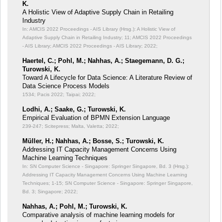
K.
A Holistic View of Adaptive Supply Chain in Retailing
Industry
In: AMCIS 2022 Proceedings - AIS Library (Hrsg.): A Holistic View of
Adaptive Supply Chain in Retailing Industry;
11; AMCIS 2022 Proceedings
- AIS Library; AMCIS 2022 Proceedings - AIS Library; 2022;
Haertel, C.; Pohl, M.; Nahhas, A.; Staegemann, D. G.;
Turowski, K.
Toward A Lifecycle for Data Science: A Literature Review of
Data Science Process Models
1534; Pacis 2022; Taipai; 2022;
Lodhi, A.; Saake, G.; Turowski, K.
Empirical Evaluation of BPMN Extension Language
239-247; Scitepress; Malta, Valetta; 2022;
Müller, H.; Nahhas, A.; Bosse, S.; Turowski, K.
Addressing IT Capacity Management Concerns Using
Machine Learning Techniques
In: SN Computer Science - Singapore: Springer Singapore, Bd. 3 (Hrsg.):
Addressing IT Capacity Management Concerns Using Machine Learning
Techniques;
1-15; SN Computer Science - Singapore: Springer Singapore,
Bd. 3; Singapore; 2022;
Nahhas, A.; Pohl, M.; Turowski, K.
Comparative analysis of machine learning models for