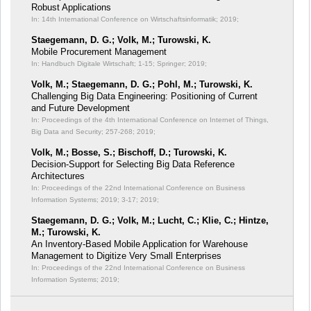
Robust Applications
In: 14th International Conference on Wirtschaftsinformatik;
2019;
Staegemann, D. G.; Volk, M.; Turowski, K.
Mobile Procurement Management
In: Handbuch Digitale Wirtschaft;
1-15; Springer; 2019;
Volk, M.; Staegemann, D. G.; Pohl, M.; Turowski, K.
Challenging Big Data Engineering: Positioning of Current
and Future Development
In: Proceedings of the 4th International Conference on Internet of Things,
Big Data and Security;
257-268; 2019;
Volk, M.; Bosse, S.; Bischoff, D.; Turowski, K.
Decision-Support for Selecting Big Data Reference
Architectures
In: Proceedings of the 22nd International Conference on Business
Information Systems; 2019;
3-17; 2019;
Staegemann, D. G.; Volk, M.; Lucht, C.; Klie, C.; Hintze,
M.; Turowski, K.
An Inventory-Based Mobile Application for Warehouse
Management to Digitize Very Small Enterprises
In: Proceedings of the 22nd International Conference on Business
Information Systems;
2019;