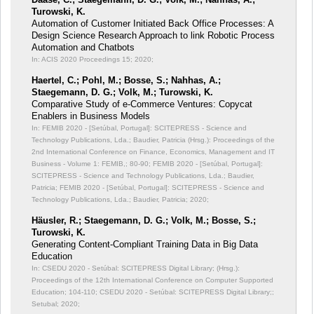
Turowski, K.
Automation of Customer Initiated Back Office Processes: A
Design Science Research Approach to link Robotic Process
Automation and Chatbots
In: ACIS 2020 Proceedings 15;
2020;
Haertel, C.; Pohl, M.; Bosse, S.; Nahhas, A.;
Staegemann, D. G.; Volk, M.; Turowski, K.
Comparative Study of e-Commerce Ventures: Copycat
Enablers in Business Models
In: FEMIB 2020 - [Setúbal, Portugal]: SCITEPRESS - Science and
Technology Publications, Lda.; Baudier, Patricia (Hrsg.): Proceedings of the
2nd International Conference on Finance, Economics, Management and IT
Business - Volume 1: FEMIB,;
80-90; FEMIB 2020 - [Setúbal, Portugal]:
SCITEPRESS - Science and Technology Publications, Lda.; Baudier,
Patricia; FEMIB 2020 - [Setúbal, Portugal]: SCITEPRESS - Science and
Technology Publications, Lda.; Baudier, Patricia; 2020;
Häusler, R.; Staegemann, D. G.; Volk, M.; Bosse, S.;
Turowski, K.
Generating Content-Compliant Training Data in Big Data
Education
In: CSEDU 2020 - Setúbal: SCITEPRESS Digital Library; (Hrsg.):
Proceedings of the 12th International Conference on Computer Supported
Education;
104-110; CSEDU 2020 - Setúbal: SCITEPRESS Digital Library;;
Setubal; 2020;