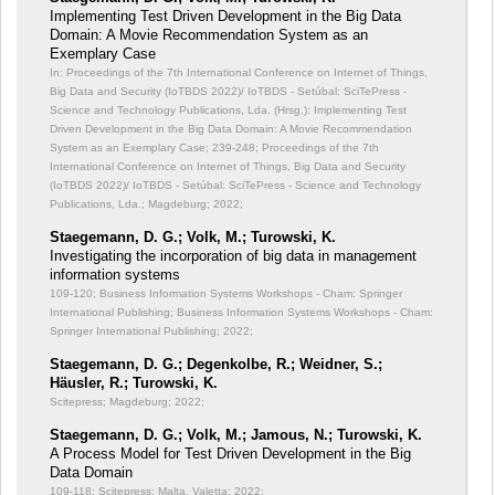
Implementing Test Driven Development in the Big Data
Domain: A Movie Recommendation System as an
Exemplary Case
In: Proceedings of the 7th International Conference on Internet of Things,
Big Data and Security (IoTBDS 2022)/ IoTBDS - Setúbal: SciTePress -
Science and Technology Publications, Lda. (Hrsg.): Implementing Test
Driven Development in the Big Data Domain: A Movie Recommendation
System as an Exemplary Case;
239-248; Proceedings of the 7th
International Conference on Internet of Things, Big Data and Security
(IoTBDS 2022)/ IoTBDS - Setúbal: SciTePress - Science and Technology
Publications, Lda.; Magdeburg; 2022;
Staegemann, D. G.; Volk, M.; Turowski, K.
Investigating the incorporation of big data in management
information systems
109-120; Business Information Systems Workshops - Cham: Springer
International Publishing; Business Information Systems Workshops - Cham:
Springer International Publishing; 2022;
Staegemann, D. G.; Degenkolbe, R.; Weidner, S.;
Häusler, R.; Turowski, K.
Scitepress; Magdeburg; 2022;
Staegemann, D. G.; Volk, M.; Jamous, N.; Turowski, K.
A Process Model for Test Driven Development in the Big
Data Domain
109-118; Scitepress; Malta, Valetta; 2022;