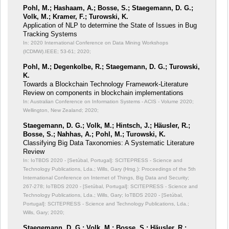
Pohl, M.; Hashaam, A.; Bosse, S.; Staegemann, D. G.;
Volk, M.; Kramer, F.; Turowski, K.
Application of NLP to determine the State of Issues in Bug
Tracking Systems
In: 2020 International Conference on Data Mining Workshops
(ICDMW).IEEE;
53-61; 2020;
Pohl, M.; Degenkolbe, R.; Staegemann, D. G.; Turowski,
K.
Towards a Blockchain Technology Framework-Literature
Review on components in blockchain implementations
In: Australian Conference on Information Systems - ACIS - Volume 2020;
Wellington, New Zealand; 2020;
Staegemann, D. G.; Volk, M.; Hintsch, J.; Häusler, R.;
Bosse, S.; Nahhas, A.; Pohl, M.; Turowski, K.
Classifying Big Data Taxonomies: A Systematic Literature
Review
In: IoTBDS 2020 - [Setúbal, Portugal]: SCITEPRESS - Science and
Technology Publications, Lda.; Wills, Gary (Hrsg.): Proceedings of the 5th
International Conference on Internet of Things, Big Data and Security;
267-278; IoTBDS 2020 - [Setúbal, Portugal]: SCITEPRESS - Science and
Technology Publications, Lda.; Wills, Gary; IoTBDS 2020 - [Setúbal,
Portugal]: SCITEPRESS - Science and Technology Publications, Lda.;
Wills, Gary; 2020;
Staegemann, D. G.; Volk, M.; Bosse, S.; Häusler, R.;