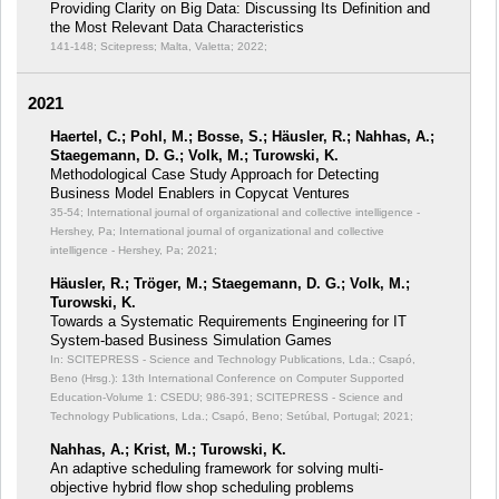
Providing Clarity on Big Data: Discussing Its Definition and
the Most Relevant Data Characteristics
141-148; Scitepress; Malta, Valetta; 2022;
2021
Haertel, C.; Pohl, M.; Bosse, S.; Häusler, R.; Nahhas, A.;
Staegemann, D. G.; Volk, M.; Turowski, K.
Methodological Case Study Approach for Detecting
Business Model Enablers in Copycat Ventures
35-54; International journal of organizational and collective intelligence -
Hershey, Pa; International journal of organizational and collective
intelligence - Hershey, Pa; 2021;
Häusler, R.; Tröger, M.; Staegemann, D. G.; Volk, M.;
Turowski, K.
Towards a Systematic Requirements Engineering for IT
System-based Business Simulation Games
In: SCITEPRESS - Science and Technology Publications, Lda.; Csapó,
Beno (Hrsg.): 13th International Conference on Computer Supported
Education-Volume 1: CSEDU;
986-391; SCITEPRESS - Science and
Technology Publications, Lda.; Csapó, Beno; Setúbal, Portugal; 2021;
Nahhas, A.; Krist, M.; Turowski, K.
An adaptive scheduling framework for solving multi-
objective hybrid flow shop scheduling problems