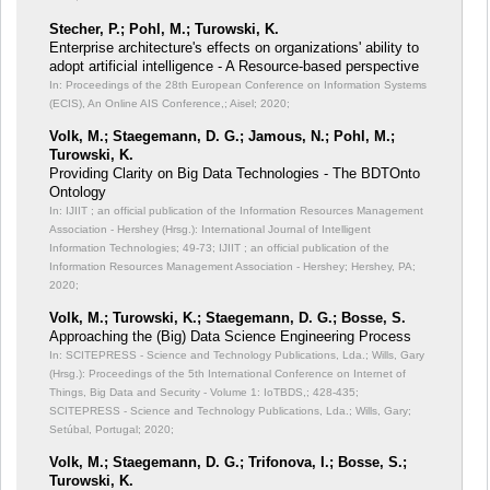
Stecher, P.; Pohl, M.; Turowski, K.
Enterprise architecture's effects on organizations' ability to
adopt artificial intelligence - A Resource-based perspective
In: Proceedings of the 28th European Conference on Information Systems
(ECIS), An Online AIS Conference,;
Aisel; 2020;
Volk, M.; Staegemann, D. G.; Jamous, N.; Pohl, M.;
Turowski, K.
Providing Clarity on Big Data Technologies - The BDTOnto
Ontology
In: IJIIT ; an official publication of the Information Resources Management
Association - Hershey (Hrsg.): International Journal of Intelligent
Information Technologies;
49-73; IJIIT ; an official publication of the
Information Resources Management Association - Hershey; Hershey, PA;
2020;
Volk, M.; Turowski, K.; Staegemann, D. G.; Bosse, S.
Approaching the (Big) Data Science Engineering Process
In: SCITEPRESS - Science and Technology Publications, Lda.; Wills, Gary
(Hrsg.): Proceedings of the 5th International Conference on Internet of
Things, Big Data and Security - Volume 1: IoTBDS,;
428-435;
SCITEPRESS - Science and Technology Publications, Lda.; Wills, Gary;
Setúbal, Portugal; 2020;
Volk, M.; Staegemann, D. G.; Trifonova, I.; Bosse, S.;
Turowski, K.