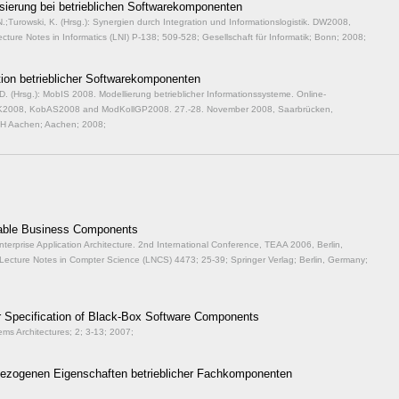
sierung bei betrieblichen Softwarekomponenten
N.;Turowski, K. (Hrsg.): Synergien durch Integration und Informationslogistik. DW2008,
cture Notes in Informatics (LNI) P-138;
509-528; Gesellschaft für Informatik; Bonn; 2008;
tion betrieblicher Softwarekomponenten
 D. (Hrsg.): MobIS 2008. Modellierung betrieblicher Informationssysteme. Online-
PK2008, KobAS2008 and ModKollGP2008. 27.-28. November 2008, Saarbrücken,
H Aachen; Aachen; 2008;
zable Business Components
nterprise Application Architecture. 2nd International Conference, TEAA 2006, Berlin,
Lecture Notes in Compter Science (LNCS) 4473;
25-39; Springer Verlag; Berlin, Germany;
or Specification of Black-Box Software Components
ems Architectures; 2;
3-13; 2007;
sbezogenen Eigenschaften betrieblicher Fachkomponenten