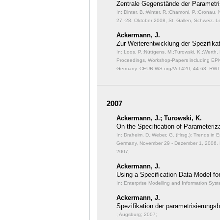
Zentrale Gegenstände der Parametri
In: Dinter, B.;Winter, R.;Chamoni, P.;Gronau, 
27.-28. Oktober 2008, St. Gallen, Schweiz. Le
Ackermann, J.
Zur Weiterentwicklung der Spezifika
In: Loos, P.;Nüttgens, M.;Turowski, K.;Werth,
Proceedings, Workshop-Papers including E
Germany. CEUR-WS.org/Vol-420;
44-63; RWT
2007
Ackermann, J.; Turowski, K.
On the Specification of Parameteri
In: Draheim, D.;Weber, G. (Hrsg.): Trends in E
Germany, November 29 - Dezember 1, 2006. 
2007;
Ackermann, J.
Using a Specification Data Model f
In: Enterprise Modelling and Information Syst
Ackermann, J.
Spezifikation der parametrisierung
; Augsburg; 2007;