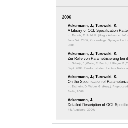
2006
Ackermann, J.; Turowski, K.
A Library of OCL Specification Patt
In: Dubois, E.;Pohl, K. (Hrsg.): Advanced I
June 5-9, 2006, Proceedings. Springer Lect
2006;
Ackermann, J.; Turowski, K.
Zur Rolle von Parametrisierung bei 
In: Schelp, J.;Winter, R.;Frank, U.;Rieger, B.;
Sept. 2006, Friedrichshafen. Lecture Notes in
Ackermann, J.; Turowski, K.
On the Specification of Parameteri
In: Draheim, D.;Weber, G. (Hrsg.): Preproceed
Berlin; 2006;
Ackermann, J.
Detailed Description of OCL Specific
48; Augsburg; 2006;