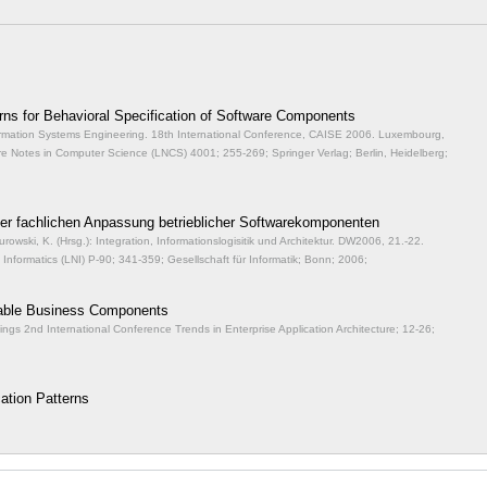
erns for Behavioral Specification of Software Components
nformation Systems Engineering. 18th International Conference, CAISE 2006. Luxembourg,
ure Notes in Computer Science (LNCS) 4001;
255-269; Springer Verlag; Berlin, Heidelberg;
der fachlichen Anpassung betrieblicher Softwarekomponenten
Turowski, K. (Hrsg.): Integration, Informationslogisitik und Architektur. DW2006, 21.-22.
 Informatics (LNI) P-90;
341-359; Gesellschaft für Informatik; Bonn; 2006;
zable Business Components
ings 2nd International Conference Trends in Enterprise Application Architecture;
12-26;
ation Patterns