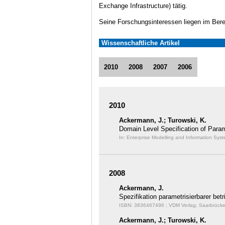
Exchange Infrastructure) tätig.
Seine Forschungsinteressen liegen im Bere
Wissenschaftliche Artikel
2010
2008
2007
2006
2010
Ackermann, J.; Turowski, K.
Domain Level Specification of Par
In: Enterprise Modelling and Information Sys
2008
Ackermann, J.
Spezifikation parametrisierbarer be
ISBN: 3836467496 ; VDM Verlag; Saarbrücke
Ackermann, J.; Turowski, K.