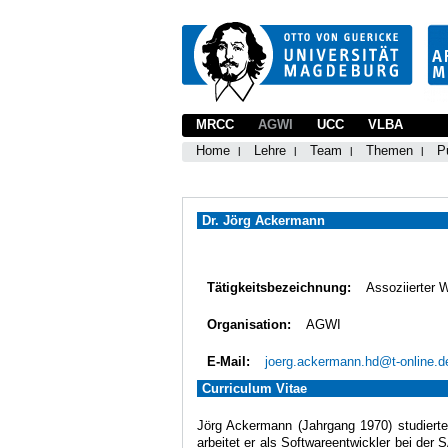
MRCC
AGWI
UCC
VLBA
Home
Lehre
Team
Themen
P
Dr. Jörg Ackermann
Tätigkeitsbezeichnung:
Assoziierter 
Organisation:
AGWI
E-Mail:
joerg.ackermann.hd@t-online.d
Curriculum Vitae
Jörg Ackermann (Jahrgang 1970) studiert
arbeitet er als Softwareentwickler bei de