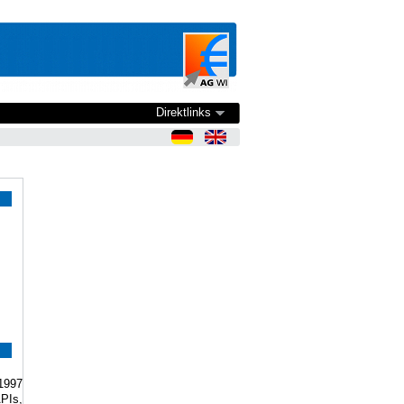
Direktlinks
1997
APIs,