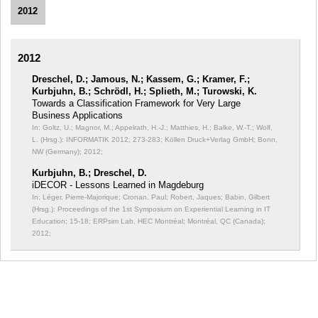
2012
2012
Dreschel, D.; Jamous, N.; Kassem, G.; Kramer, F.;
Kurbjuhn, B.; Schrödl, H.; Splieth, M.; Turowski, K.
Towards a Classification Framework for Very Large
Business Applications
In: Goltz, U.; Magnor, M.; Appelrath, H.-J.; Matthies, H.; Balke, W.-T.; Wolf,
L. (Hrsg.): INFORMATIK 2012;
273-283; Köllen Druck+Verlag GmbH; Bonn,
NW (Germany); 2012;
Kurbjuhn, B.; Dreschel, D.
iDECOR - Lessons Learned in Magdeburg
In: Léger, Pierre-Majorique; Cronan, Paul; Robert, Jaques; Babin, Gilbert
(Hrsg.): Proceedings of the 1st Symposium on Experiential Learning in IT
Education;
15-18; ERPsim Lab, HEC Montréal; Montréal, QC (Canada);
2012;