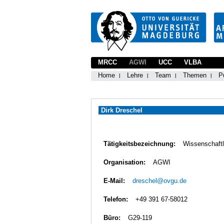
MRCC
AGWI
UCC
VLBA
Home
Lehre
Team
Themen
P
Dirk Dreschel
Tätigkeitsbezeichnung:
Wissenschaftl
Organisation:
AGWI
E-Mail:
dreschel@ovgu.de
Telefon:
+49 391 67-58012
Büro:
G29-119