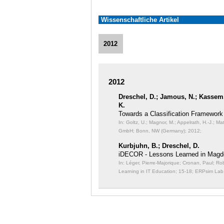
Wissenschaftliche Artikel
2012
2012
Dreschel, D.; Jamous, N.; Kassem, 
K.
Towards a Classification Framework 
In: Goltz, U.; Magnor, M.; Appelrath, H.-J.; M
GmbH; Bonn, NW (Germany); 2012;
Kurbjuhn, B.; Dreschel, D.
iDECOR - Lessons Learned in Magd
In: Léger, Pierre-Majorique; Cronan, Paul; Ro
Learning in IT Education;
15-18; ERPsim Lab,