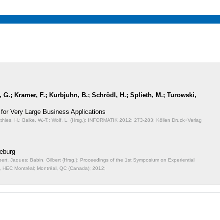
G.; Kramer, F.; Kurbjuhn, B.; Schrödl, H.; Splieth, M.; Turowski,
for Very Large Business Applications
atthies, H.; Balke, W.-T.; Wolf, L. (Hrsg.): INFORMATIK 2012;
273-283; Köllen Druck+Verlag
eburg
bert, Jaques; Babin, Gilbert (Hrsg.): Proceedings of the 1st Symposium on Experiential
 HEC Montréal; Montréal, QC (Canada); 2012;