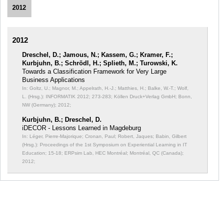
2012
2012
Dreschel, D.; Jamous, N.; Kassem, G.; Kramer, F.;
Kurbjuhn, B.; Schrödl, H.; Splieth, M.; Turowski, K.
Towards a Classification Framework for Very Large
Business Applications
In: Goltz, U.; Magnor, M.; Appelrath, H.-J.; Matthies, H.; Balke, W.-T.; Wolf,
L. (Hrsg.): INFORMATIK 2012;
273-283; Köllen Druck+Verlag GmbH; Bonn,
NW (Germany); 2012;
Kurbjuhn, B.; Dreschel, D.
iDECOR - Lessons Learned in Magdeburg
In: Léger, Pierre-Majorique; Cronan, Paul; Robert, Jaques; Babin, Gilbert
(Hrsg.): Proceedings of the 1st Symposium on Experiential Learning in IT
Education;
15-18; ERPsim Lab, HEC Montréal; Montréal, QC (Canada);
2012;