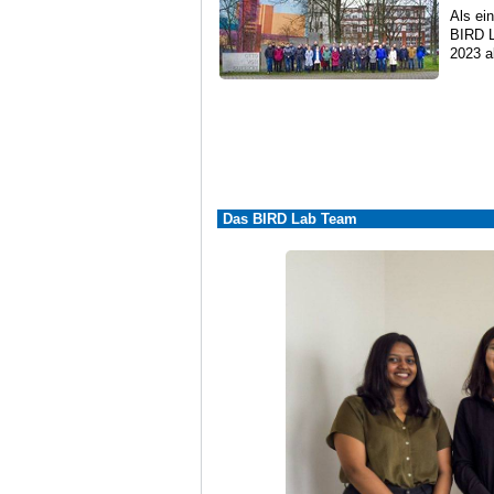
Als ei
BIRD L
2023 a
Das BIRD Lab Team