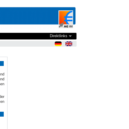
Direktlinks
nd
und
hen
der
len