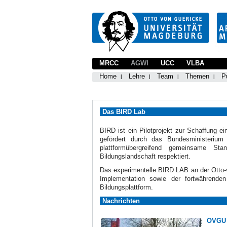
MRCC
AGWI
UCC
VLBA
Home
Lehre
Team
Themen
P
Das BIRD Lab
BIRD ist ein Pilotprojekt zur Schaffung ei
gefördert durch das Bundesministeriu
plattformübergreifend gemeinsame Sta
Bildungslandschaft respektiert.
Das experimentelle BIRD LAB an der Otto-v
Implementation sowie der fortwährenden
Bildungsplattform.
Nachrichten
OVGU 