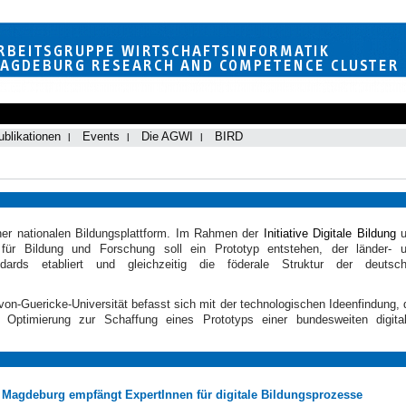
ublikationen
Events
Die AGWI
BIRD
ner nationalen Bildungsplattform
. Im Rahmen der
Initiative Digitale Bildung
u
m für Bildung und Forschung
soll ein Prototyp entstehen, der länder- 
ndards etabliert und gleichzeitig die föderale Struktur der deutsc
on-Guericke-Universität befasst sich mit der technologischen Ideenfindung, 
 Optimierung zur Schaffung eines Prototyps einer bundesweiten digita
Magdeburg empfängt ExpertInnen für digitale Bildungsprozesse