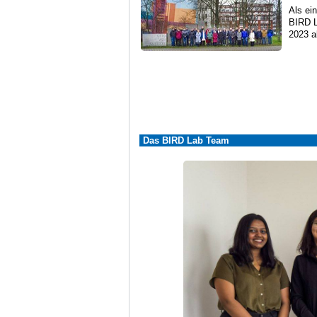
Als ei
BIRD L
2023 a
Das BIRD Lab Team