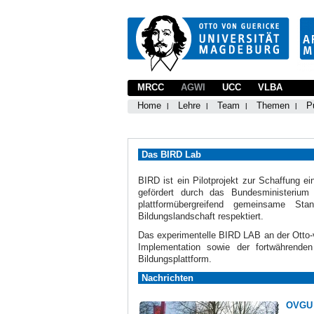
MRCC
AGWI
UCC
VLBA
Home
Lehre
Team
Themen
P
Das BIRD Lab
BIRD ist ein Pilotprojekt zur Schaffung ei
gefördert durch das Bundesministeriu
plattformübergreifend gemeinsame Sta
Bildungslandschaft respektiert.
Das experimentelle BIRD LAB an der Otto-v
Implementation sowie der fortwährenden
Bildungsplattform.
Nachrichten
OVGU 