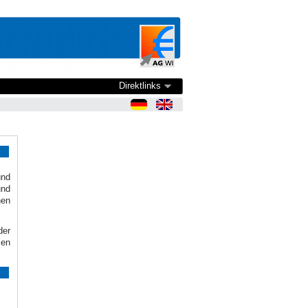
Direktlinks
nd
und
hen
der
len