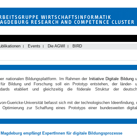
ublikationen
Events
Die AGWI
BIRD
ner nationalen Bildungsplattform
. Im Rahmen der
Initiative Digitale Bildung
u
m für Bildung und Forschung
soll ein Prototyp entstehen, der länder- 
ndards etabliert und gleichzeitig die föderale Struktur der deutsc
on-Guericke-Universität befasst sich mit der technologischen Ideenfindung, 
 Optimierung zur Schaffung eines Prototyps einer bundesweiten digita
Magdeburg empfängt ExpertInnen für digitale Bildungsprozesse