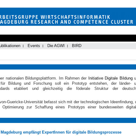
ublikationen
Events
Die AGWI
BIRD
ner nationalen Bildungsplattform
. Im Rahmen der
Initiative Digitale Bildung
u
m für Bildung und Forschung
soll ein Prototyp entstehen, der länder- 
ndards etabliert und gleichzeitig die föderale Struktur der deutsc
on-Guericke-Universität befasst sich mit der technologischen Ideenfindung, 
 Optimierung zur Schaffung eines Prototyps einer bundesweiten digita
Magdeburg empfängt ExpertInnen für digitale Bildungsprozesse