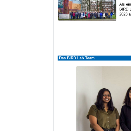
Als ei
BIRD L
2023 a
Das BIRD Lab Team