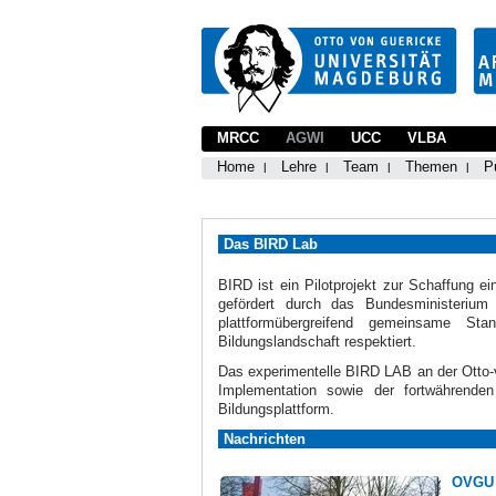
MRCC
AGWI
UCC
VLBA
Home
Lehre
Team
Themen
P
Das BIRD Lab
BIRD ist ein Pilotprojekt zur Schaffung ei
gefördert durch das Bundesministeriu
plattformübergreifend gemeinsame Sta
Bildungslandschaft respektiert.
Das experimentelle BIRD LAB an der Otto-v
Implementation sowie der fortwährenden
Bildungsplattform.
Nachrichten
OVGU 