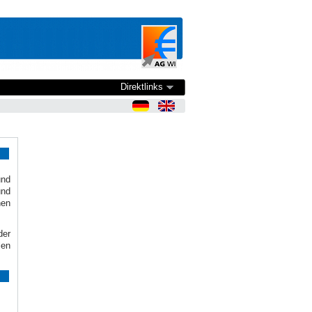
Direktlinks
nd
und
hen
der
len