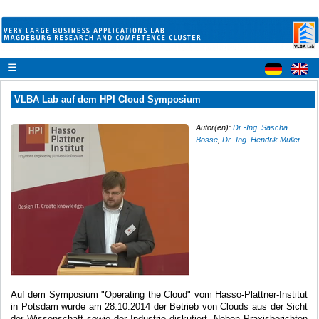
☰
VLBA Lab auf dem HPI Cloud Symposium
Autor(en):
Dr.-Ing. Sascha
Bosse
,
Dr.-Ing. Hendrik Müller
Auf dem Symposium "Operating the Cloud" vom Hasso-Plattner-Institut
in Potsdam wurde am 28.10.2014 der Betrieb von Clouds aus der Sicht
der Wissenschaft sowie der Industrie diskutiert. Neben Praxisberichten