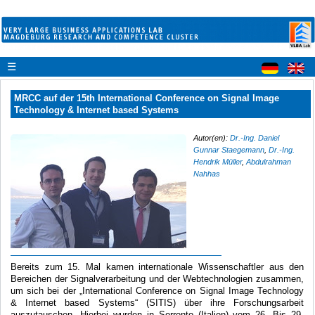
☰
MRCC auf der 15th International Conference on Signal Image
Technology & Internet based Systems
Autor(en):
Dr.-Ing. Daniel
Gunnar Staegemann
,
Dr.-Ing.
Hendrik Müller
,
Abdulrahman
Nahhas
Bereits zum 15. Mal kamen internationale Wissenschaftler aus den
Bereichen der Signalverarbeitung und der Webtechnologien zusammen,
um sich bei der „International Conference on Signal Image Technology
& Internet based Systems“ (SITIS) über ihre Forschungsarbeit
auszutauschen. Hierbei wurden in Sorrento (Italien) vom 26. Bis 29.