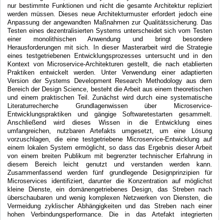
nur bestimmte Funktionen und nicht die gesamte Architektur repliziert
werden müssen. Dieses neue Architekturmuster erfordert jedoch eine
Anpassung der angewandten Maßnahmen zur Qualitätssicherung. Das
Testen eines dezentralisierten Systems unterscheidet sich vom Testen
einer monolithischen Anwendung und bringt besondere
Herausforderungen mit sich. In dieser Masterarbeit wird die Strategie
eines testgetriebenen Entwicklungsprozesses untersucht und in den
Kontext von Microservice-Architekturen gestellt, die nach etablierten
Praktiken entwickelt werden. Unter Verwendung einer adaptierten
Version der Systems Development Research Methodology aus dem
Bereich der Design Science, besteht die Arbeit aus einem theoretischen
und einem praktischen Teil. Zunächst wird durch eine systematische
Literaturrecherche Grundlagenwissen über Microservice-
Entwicklungspraktiken und gängige Softwaretestarten gesammelt.
Anschließend wird dieses Wissen in die Entwicklung eines
umfangreichen, nutzbaren Artefakts umgesetzt, um eine Lösung
vorzuschlagen, die eine testgetriebene Microservice-Entwicklung auf
einem lokalen System ermöglicht, so dass das Ergebnis dieser Arbeit
von einem breiten Publikum mit begrenzter technischer Erfahrung in
diesem Bereich leicht genutzt und verstanden werden kann.
Zusammenfassend werden fünf grundlegende Designprinzipien für
Microservices identifiziert, darunter die Konzentration auf möglichst
kleine Dienste, ein domänengetriebenes Design, das Streben nach
überschaubaren und wenig komplexen Netzwerken von Diensten, die
Vermeidung zyklischer Abhängigkeiten und das Streben nach einer
hohen Verbindungsperformance. Die in das Artefakt integrierten