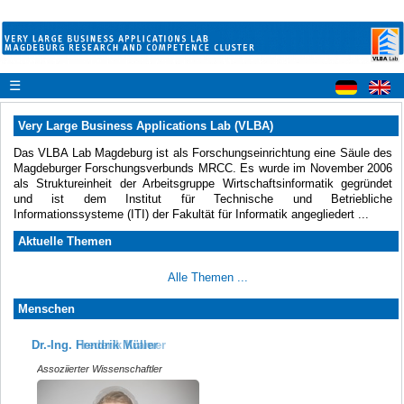
☰
Very Large Business Applications Lab (VLBA)
Das VLBA Lab Magdeburg ist als Forschungseinrichtung eine Säule des
Magdeburger Forschungsverbunds MRCC. Es wurde im November 2006
als Struktureinheit der Arbeitsgruppe Wirtschaftsinformatik gegründet
und ist dem Institut für Technische und Betriebliche
Informationssysteme (ITI) der Fakultät für Informatik angegliedert ...
Aktuelle Themen
Alle Themen ...
Menschen
Dr.-Ing. Frederik Kramer
Dr.-Ing. Hendrik Müller
Assoziierter Wissenschaftler
Assoziierter Wissenschaftler