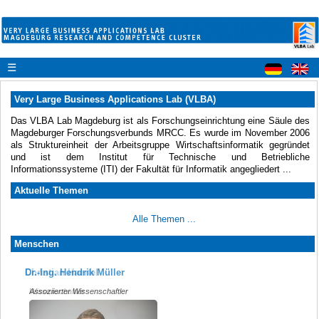
☰
Very Large Business Applications Lab (VLBA)
Das VLBA Lab Magdeburg ist als Forschungseinrichtung eine Säule des
Magdeburger Forschungsverbunds MRCC. Es wurde im November 2006
als Struktureinheit der Arbeitsgruppe Wirtschaftsinformatik gegründet
und ist dem Institut für Technische und Betriebliche
Informationssysteme (ITI) der Fakultät für Informatik angegliedert ...
Aktuelle Themen
Alle Themen ...
Menschen
Christian Haertel
Dr.-Ing. Hendrik Müller
Wissenschaftler
Assoziierter Wissenschaftler