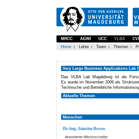
MRCC
AGWI
UCC
VLBA
CV
Home
Lehre
Team
Themen
P
Very Large Business Applications Lab 
Das VLBA Lab Magdeburg ist als Forsc
Es wurde im November 2006 als Struktureinh
Technische und Betriebliche Informationssys
Aktuelle Themen
Menschen
Christian Daase
Dr.-Ing. Sascha Bosse
Wissenschaftler
Assoziierter Wissenschaftler