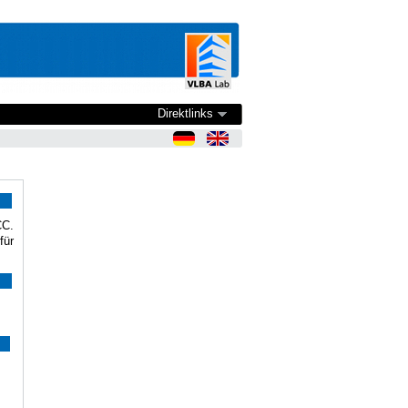
Direktlinks
CC.
für