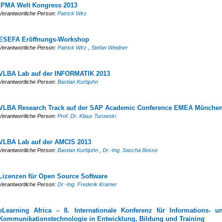
IPMA Welt Kongress 2013
Verantwortliche Person:
Patrick Wirz
ESEFA Eröffnungs-Workshop
Verantwortliche Person:
Patrick Wirz
,
Stefan Weidner
VLBA Lab auf der INFORMATIK 2013
Verantwortliche Person:
Bastian Kurbjuhn
VLBA Research Track auf der SAP Academic Conference EMEA Münche
Verantwortliche Person:
Prof. Dr. Klaus Turowski
VLBA Lab auf der AMCIS 2013
Verantwortliche Person:
Bastian Kurbjuhn
,
Dr.-Ing. Sascha Bosse
Lizenzen für Open Source Software
Verantwortliche Person:
Dr.-Ing. Frederik Kramer
eLearning Africa – 8. Internationale Konferenz für Informations- u
Kommunikationstechnologie in Entwicklung, Bildung und Training