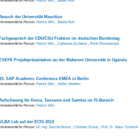
Verantwortliche Person:
Patrick Wirz
,
Babett Ruß
Besuch der Universität Mauritius
Verantwortliche Person:
Patrick Wirz
,
Babett Ruß
Fachgespräch der CDU/CSU Fraktion im deutschen Bundestag
Verantwortliche Person:
Patrick Wirz
,
Catharina Zschieck
,
Kevin Rosenberger
ESEFA Projektpräsentation an der Makerere Universität in Uganda
19. SAP Academic Conference EMEA in Berlin
Verantwortliche Person:
Patrick Wirz
,
Stefan Weidner
Aufschwung für Kenia, Tansania und Sambia im IS-Bereich
Verantwortliche Person:
Patrick Wirz
VLBA Lab auf der ECIS 2014
Verantwortliche Person:
Dr.-Ing. Sascha Bosse
,
Christian Schulz
,
Prof. Dr. Klaus Turowski