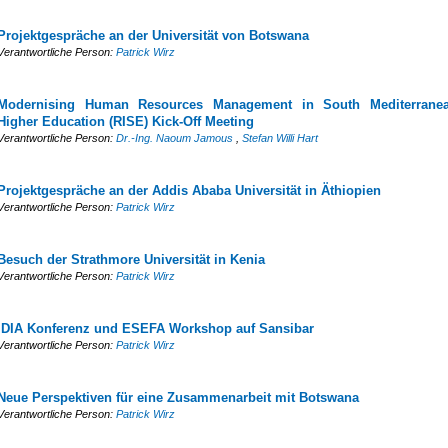
Projektgespräche an der Universität von Botswana
Verantwortliche Person:
Patrick Wirz
Modernising Human Resources Management in South Mediterrane
Higher Education (RISE) Kick-Off Meeting
Verantwortliche Person:
Dr.-Ing. Naoum Jamous
,
Stefan Willi Hart
Projektgespräche an der Addis Ababa Universität in Äthiopien
Verantwortliche Person:
Patrick Wirz
Besuch der Strathmore Universität in Kenia
Verantwortliche Person:
Patrick Wirz
IDIA Konferenz und ESEFA Workshop auf Sansibar
Verantwortliche Person:
Patrick Wirz
Neue Perspektiven für eine Zusammenarbeit mit Botswana
Verantwortliche Person:
Patrick Wirz