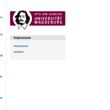
iel
in
Impressum
Impressum
Anfahrt
nd
er
ur