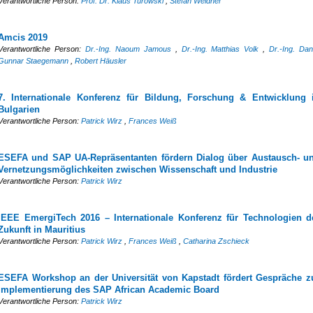
Verantwortliche Person:
Prof. Dr. Klaus Turowski
,
Stefan Weidner
Amcis 2019
Verantwortliche Person:
Dr.-Ing. Naoum Jamous
,
Dr.-Ing. Matthias Volk
,
Dr.-Ing. Dan
Gunnar Staegemann
,
Robert Häusler
7. Internationale Konferenz für Bildung, Forschung & Entwicklung 
Bulgarien
Verantwortliche Person:
Patrick Wirz
,
Frances Weiß
ESEFA und SAP UA-Repräsentanten fördern Dialog über Austausch- u
Vernetzungsmöglichkeiten zwischen Wissenschaft und Industrie
Verantwortliche Person:
Patrick Wirz
IEEE EmergiTech 2016 – Internationale Konferenz für Technologien d
Zukunft in Mauritius
Verantwortliche Person:
Patrick Wirz
,
Frances Weiß
,
Catharina Zschieck
ESEFA Workshop an der Universität von Kapstadt fördert Gespräche z
Implementierung des SAP African Academic Board
Verantwortliche Person:
Patrick Wirz