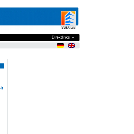
Direktlinks
it