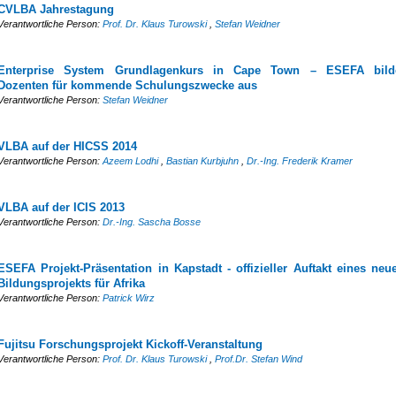
CVLBA Jahrestagung
Verantwortliche Person:
Prof. Dr. Klaus Turowski
,
Stefan Weidner
Enterprise System Grundlagenkurs in Cape Town – ESEFA bild
Dozenten für kommende Schulungszwecke aus
Verantwortliche Person:
Stefan Weidner
VLBA auf der HICSS 2014
Verantwortliche Person:
Azeem Lodhi
,
Bastian Kurbjuhn
,
Dr.-Ing. Frederik Kramer
VLBA auf der ICIS 2013
Verantwortliche Person:
Dr.-Ing. Sascha Bosse
ESEFA Projekt-Präsentation in Kapstadt - offizieller Auftakt eines neu
Bildungsprojekts für Afrika
Verantwortliche Person:
Patrick Wirz
Fujitsu Forschungsprojekt Kickoff-Veranstaltung
Verantwortliche Person:
Prof. Dr. Klaus Turowski
,
Prof.Dr. Stefan Wind