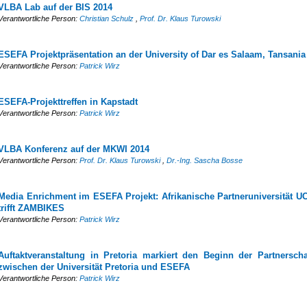
VLBA Lab auf der BIS 2014
Verantwortliche Person:
Christian Schulz
,
Prof. Dr. Klaus Turowski
ESEFA Projektpräsentation an der University of Dar es Salaam, Tansania
Verantwortliche Person:
Patrick Wirz
ESEFA-Projekttreffen in Kapstadt
Verantwortliche Person:
Patrick Wirz
VLBA Konferenz auf der MKWI 2014
Verantwortliche Person:
Prof. Dr. Klaus Turowski
,
Dr.-Ing. Sascha Bosse
Media Enrichment im ESEFA Projekt: Afrikanische Partneruniversität U
trifft ZAMBIKES
Verantwortliche Person:
Patrick Wirz
Auftaktveranstaltung in Pretoria markiert den Beginn der Partnerscha
zwischen der Universität Pretoria und ESEFA
Verantwortliche Person:
Patrick Wirz