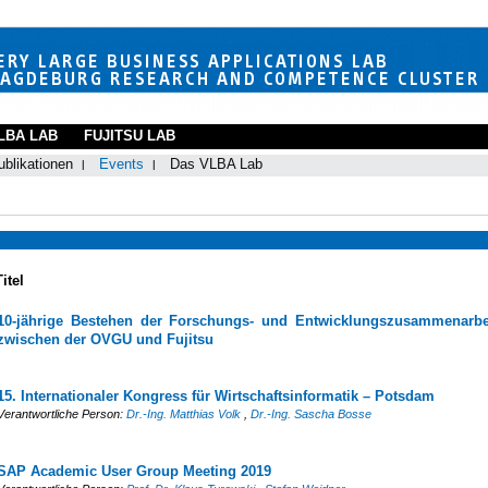
LBA LAB
FUJITSU LAB
ublikationen
Events
Das VLBA Lab
Titel
10-jährige Bestehen der Forschungs- und Entwicklungszusammenarbe
zwischen der OVGU und Fujitsu
15. Internationaler Kongress für Wirtschaftsinformatik – Potsdam
Verantwortliche Person:
Dr.-Ing. Matthias Volk
,
Dr.-Ing. Sascha Bosse
SAP Academic User Group Meeting 2019