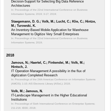
Decision-Support for Selecting Big Data Reference
Architectures
In: Proceedings of the 22nd International Conference on Business
Information Systems; 2019;
3-17; 2019;
Staegemann, D. G.; Volk, M.; Lucht, C.; Klie, C.; Hintze,
M.; Turowski, K.
An Inventory-Based Mobile Application for Warehouse
Management to Digitize Very Small Enterprises
In: Proceedings of the 22nd International Conference on Business
Information Systems;
2019;
2018
Jamous, N.; Haertel, C.; Finkendei, M.; Volk, M.;
Hintsch, J.
IT Operation Management A possibility in the flux of
digitization Completed Research
In: Proceedings of the 24th Americas Conference on Information Systems
(AMCIS);
1-10; AIS Electronic Library (AISeL); 2018;
Volk, M.; Jamous, N.
IT-Landscape Management in the Higher Educational
Institutions
In: Proceedings of Sixth International Conference on Enterprise Systems;
211-216; IEEE; 2018;