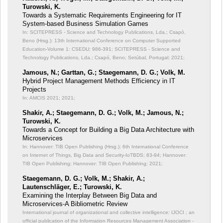
Turowski, K.
Towards a Systematic Requirements Engineering for IT
System-based Business Simulation Games
In: SCITEPRESS - Science and Technology Publications, Lda.; Csapó,
Beno (Hrsg.): 13th International Conference on Computer Supported
Education-Volume 1: CSEDU;
986-391; SCITEPRESS - Science and
Technology Publications, Lda.; Csapó, Beno; Setúbal, Portugal; 2021;
Jamous, N.; Garttan, G.; Staegemann, D. G.; Volk, M.
Hybrid Project Management Methods Efficiency in IT
Projects
In: AMCIS 2021;
2021;
Shakir, A.; Staegemann, D. G.; Volk, M.; Jamous, N.;
Turowski, K.
Towards a Concept for Building a Big Data Architecture with
Microservices
In: Hannover: TIB Open Publishing (Hrsg.): 6th International Conference
on Internet of Things, Big Data and Security-IoTBDS;
83-94; Hannover:
TIB Open Publishing; Hannover: TIB Open Publishing; 2021;
Staegemann, D. G.; Volk, M.; Shakir, A.;
Lautenschläger, E.; Turowski, K.
Examining the Interplay Between Big Data and
Microservices-A Bibliometric Review
International journal of organizational and collective intelligence: IJOCI ; an
official publication of the Information Resources Management Association -