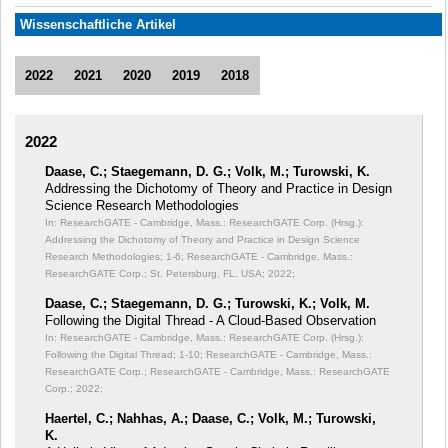
Wissenschaftliche Artikel
2022
2021
2020
2019
2018
2022
Daase, C.; Staegemann, D. G.; Volk, M.; Turowski, K.
Addressing the Dichotomy of Theory and Practice in Design
Science Research Methodologies
In: ResearchGATE - Cambridge, Mass.: ResearchGATE Corp. (Hrsg.):
Addressing the Dichotomy of Theory and Practice in Design Science
Research Methodologies;
1-6; ResearchGATE - Cambridge, Mass.:
ResearchGATE Corp.; St. Petersburg, FL, USA; 2022;
Daase, C.; Staegemann, D. G.; Turowski, K.; Volk, M.
Following the Digital Thread - A Cloud-Based Observation
In: ResearchGATE - Cambridge, Mass.: ResearchGATE Corp. (Hrsg.):
Following the Digital Thread;
1-10; ResearchGATE - Cambridge, Mass.:
ResearchGATE Corp.; ResearchGATE - Cambridge, Mass.: ResearchGATE
Corp.; 2022;
Haertel, C.; Nahhas, A.; Daase, C.; Volk, M.; Turowski,
K.