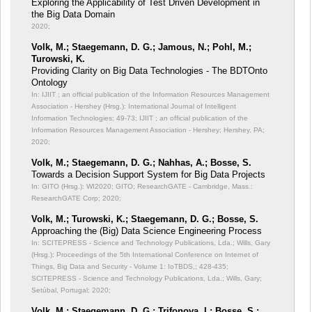
Exploring the Applicability of Test Driven Development in
the Big Data Domain
2020;
Volk, M.; Staegemann, D. G.; Jamous, N.; Pohl, M.;
Turowski, K.
Providing Clarity on Big Data Technologies - The BDTOnto
Ontology
In: IJIIT ; an official publication of the Information Resources Management
Association - Hershey (Hrsg.): International Journal of Intelligent
Information Technologies;
49-73; IJIIT ; an official publication of the
Information Resources Management Association - Hershey; Hershey, PA;
2020;
Volk, M.; Staegemann, D. G.; Nahhas, A.; Bosse, S.
Towards a Decision Support System for Big Data Projects
In: GITO (Hrsg.): WI2020;
GITO; ResearchGATE - Cambridge, Mass.:
ResearchGATE Corp; 2020;
Volk, M.; Turowski, K.; Staegemann, D. G.; Bosse, S.
Approaching the (Big) Data Science Engineering Process
In: SCITEPRESS - Science and Technology Publications, Lda.; Wills, Gary
(Hrsg.): Proceedings of the 5th International Conference on Internet of
Things, Big Data and Security - Volume 1: IoTBDS,;
428-435;
SCITEPRESS - Science and Technology Publications, Lda.; Wills, Gary;
Setúbal, Portugal; 2020;
Volk, M.; Staegemann, D. G.; Trifonova, I.; Bosse, S.;