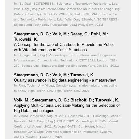
In: [Setúbal]: SCITEPRESS - Science and Technology Publications, Lda.;
Wills, Gary (Hrsg.): 6th International Conference on Internet of Things, Big
Data and Security-IoTBDS;
193-204; [Setúbal]: SCITEPRESS - Science
and Technology Publications, Lda.; Wills, Gary; [Setúbal]: SCITEPRESS -
Science and Technology Publications, Lda.; Wills, Gary; 2021;
Staegemann, D. G.; Volk, M.; Daase, C.; Pohl, M.;
Turowski, K.
A Concept for the Use of Chatbots to Provide the Public
with Vital Information in Crisis Situations
In: SpringerLink (Hrsg.): Proceedings of Sixth International Congress on
Information and Communication Technology: ICICT 2021, London;
281-
289; SpringerLink; Singapore: Springer Singapore; Yang, Xin-She; 2021;
Staegemann, D. G.; Volk, M.; Turowski, K.
Quality assurance in big data engineering - a metareview
In: Riga: Techn. Univ (Hrsg.): Complex systems informatics and modeling
quarterly;
Riga: Techn. Univ; Riga: Techn. Univ; 2021;
Volk, M.; Staegemann, D. G.; Bischoff, D.; Turowski, K.
Applying Multi-Criteria Decision-Making for the Selection of
Big Data Technologies
In: Virtual Conference, August, 2021, ResearchGATE - Cambridge, Mass.:
ResearchGATE Corp. (Hrsg.): AMCIS 2021 Proceedings 10;
1-27; Virtual
Conference, August, 2021, ResearchGATE - Cambridge, Mass.:
ResearchGATE Corp.; Americas Conference on Information Systems,
AMCIS, Montreal, Canada -; 2021;