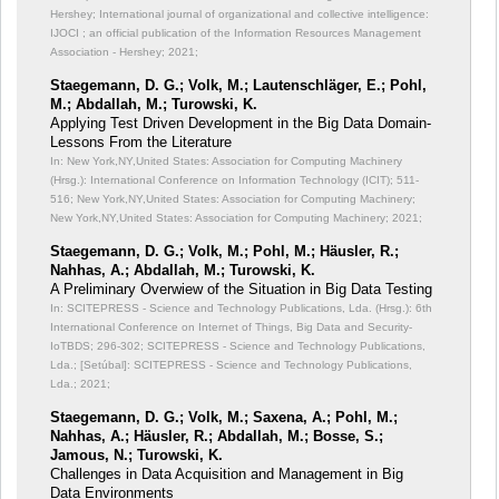
Hershey; International journal of organizational and collective intelligence:
IJOCI ; an official publication of the Information Resources Management
Association - Hershey; 2021;
Staegemann, D. G.; Volk, M.; Lautenschläger, E.; Pohl,
M.; Abdallah, M.; Turowski, K.
Applying Test Driven Development in the Big Data Domain-
Lessons From the Literature
In: New York,NY,United States: Association for Computing Machinery
(Hrsg.): International Conference on Information Technology (ICIT);
511-
516; New York,NY,United States: Association for Computing Machinery;
New York,NY,United States: Association for Computing Machinery; 2021;
Staegemann, D. G.; Volk, M.; Pohl, M.; Häusler, R.;
Nahhas, A.; Abdallah, M.; Turowski, K.
A Preliminary Overwiew of the Situation in Big Data Testing
In: SCITEPRESS - Science and Technology Publications, Lda. (Hrsg.): 6th
International Conference on Internet of Things, Big Data and Security-
IoTBDS;
296-302; SCITEPRESS - Science and Technology Publications,
Lda.; [Setúbal]: SCITEPRESS - Science and Technology Publications,
Lda.; 2021;
Staegemann, D. G.; Volk, M.; Saxena, A.; Pohl, M.;
Nahhas, A.; Häusler, R.; Abdallah, M.; Bosse, S.;
Jamous, N.; Turowski, K.
Challenges in Data Acquisition and Management in Big
Data Environments