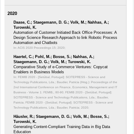
2020
Daase, C.; Staegemann, D. G.; Volk, M.; Nahhas, A.;
Turowski, K.
Automation of Customer Initiated Back Office Processes: A
Design Science Research Approach to link Robotic Process
Automation and Chatbots
In: ACIS 2020 Proceedings 15;
2020;
Haertel, C.; Pohl, M.; Bosse, S.; Nahhas, A.;
Staegemann, D. G.; Volk, M.; Turowski, K.
Comparative Study of e-Commerce Ventures: Copycat
Enablers in Business Models
In: FEMIB 2020 - [Setúbal, Portugal]: SCITEPRESS - Science and
Technology Publications, Lda.; Baudier, Patricia (Hrsg.): Proceedings of the
2nd International Conference on Finance, Economics, Management and IT
Business - Volume 1: FEMIB,;
80-90; FEMIB 2020 - [Setúbal, Portugal]:
SCITEPRESS - Science and Technology Publications, Lda.; Baudier,
Patricia; FEMIB 2020 - [Setúbal, Portugal]: SCITEPRESS - Science and
Technology Publications, Lda.; Baudier, Patricia; 2020;
Häusler, R.; Staegemann, D. G.; Volk, M.; Bosse, S.;
Turowski, K.
Generating Content-Compliant Training Data in Big Data
Education