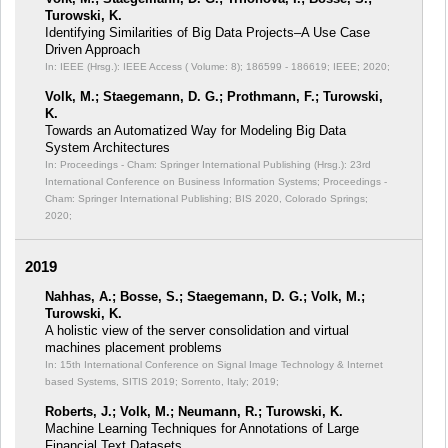
Turowski, K.
Identifying Similarities of Big Data Projects–A Use Case
Driven Approach
In: IEEE (Hrsg.): IEEE Access ( Volume: 8);
186599 - 186619; IEEE; 2020;
Volk, M.; Staegemann, D. G.; Prothmann, F.; Turowski,
K.
Towards an Automatized Way for Modeling Big Data
System Architectures
In: Proceedings - Cham: Springer International Publishing (Hrsg.): 23rd
International Conference on Business Information Systems;
Proceedings -
Cham: Springer International Publishing; BIS 2020, Colorado Springs;
2020;
2019
Nahhas, A.; Bosse, S.; Staegemann, D. G.; Volk, M.;
Turowski, K.
A holistic view of the server consolidation and virtual
machines placement problems
In: 15th International Conference on Signal Image Technology & Internet
based Systems, SITIS 2019;
Sorrento, Italy; 2019;
Roberts, J.; Volk, M.; Neumann, R.; Turowski, K.
Machine Learning Techniques for Annotations of Large
Financial Text Datasets.