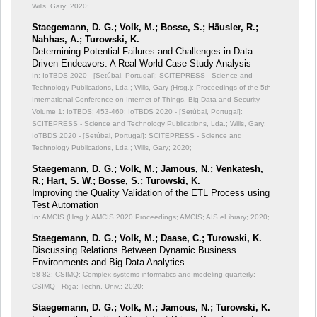
Wills, Gary; 2020;
Staegemann, D. G.; Volk, M.; Bosse, S.; Häusler, R.;
Nahhas, A.; Turowski, K.
Determining Potential Failures and Challenges in Data
Driven Endeavors: A Real World Case Study Analysis
In: IoTBDS 2020 - [Setúbal, Portugal]: SCITEPRESS - Science and
Technology Publications, Lda.; Wills, Gary (Hrsg.): Proceedings of the 5th
International Conference on Internet of Things, Big Data and Security -
Volume 1: IoTBDS;
453-460; IoTBDS 2020 - [Setúbal, Portugal]:
SCITEPRESS - Science and Technology Publications, Lda.; Wills, Gary;
IoTBDS 2020 - [Setúbal, Portugal]: SCITEPRESS - Science and
Technology Publications, Lda.; Wills, Gary; 2020;
Staegemann, D. G.; Volk, M.; Jamous, N.; Venkatesh,
R.; Hart, S. W.; Bosse, S.; Turowski, K.
Improving the Quality Validation of the ETL Process using
Test Automation
In: AMCIS (Hrsg.): AMCIS 2020 Proceedings;
AMCIS; AIS eLibrary; 2020;
Staegemann, D. G.; Volk, M.; Daase, C.; Turowski, K.
Discussing Relations Between Dynamic Business
Environments and Big Data Analytics
58-82; CSIMQ; Complex systems informatics and modeling quarterly:
CSIMQ - Riga: Techn. Univ.; 2020;
Staegemann, D. G.; Volk, M.; Jamous, N.; Turowski, K.