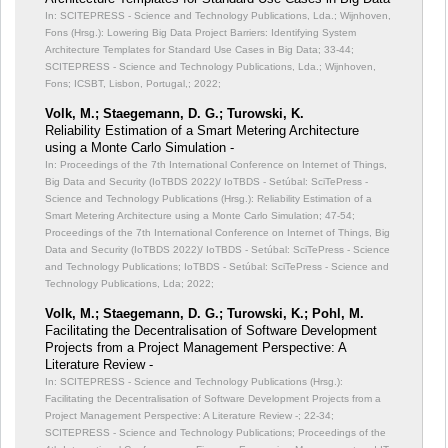
In: SCITEPRESS - Science and Technology Publications, Lda.; Wijnhoven,
Fons (Hrsg.): Lowering Big Data Project Barriers: Identifying System
Architecture Templates for Standard Use Cases in Big Data;
33-44;
SCITEPRESS - Science and Technology Publications, Lda.; Wijnhoven,
Fons; ICSBT, Lisbon, Portugal,; 2022;
Volk, M.; Staegemann, D. G.; Turowski, K.
Reliability Estimation of a Smart Metering Architecture
using a Monte Carlo Simulation -
In: Proceedings of the 7th International Conference on Internet of Things,
Big Data and Security (IoTBDS 2022)/ IoTBDS - Setúbal: SciTePress -
Science and Technology Publications (Hrsg.): Reliability Estimation of a
Smart Metering Architecture using a Monte Carlo Simulation;
47-54;
Proceedings of the 7th International Conference on Internet of Things, Big
Data and Security (IoTBDS 2022)/ IoTBDS - Setúbal: SciTePress - Science
and Technology Publications; IoTBDS - Setúbal: SciTePress - Science and
Technology Publications, Lda; 2022;
Volk, M.; Staegemann, D. G.; Turowski, K.; Pohl, M.
Facilitating the Decentralisation of Software Development
Projects from a Project Management Perspective: A
Literature Review -
In: SCITEPRESS - Science and Technology Publications (Hrsg.):
Facilitating the Decentralisation of Software Development Projects from a
Project Management Perspective: A Literature Review -;
22-34;
SCITEPRESS - Science and Technology Publications; Proceedings of the