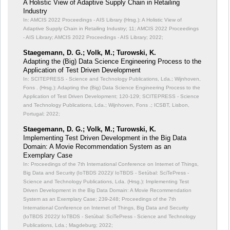
A Holistic View of Adaptive Supply Chain in Retailing
Industry
In: AMCIS 2022 Proceedings - AIS Library (Hrsg.): A Holistic View of
Adaptive Supply Chain in Retailing Industry;
11; AMCIS 2022 Proceedings
- AIS Library; AMCIS 2022 Proceedings - AIS Library; 2022;
Staegemann, D. G.; Volk, M.; Turowski, K.
Adapting the (Big) Data Science Engineering Process to the
Application of Test Driven Development
In: SCITEPRESS - Science and Technology Publications, Lda.; Wijnhoven,
Fons . (Hrsg.): Adapting the (Big) Data Science Engineering Process to the
Application of Test Driven Development;
120-129; SCITEPRESS - Science
and Technology Publications, Lda.; Wijnhoven, Fons .; ICSBT, Lisbon,
Portugal; 2022;
Staegemann, D. G.; Volk, M.; Turowski, K.
Implementing Test Driven Development in the Big Data
Domain: A Movie Recommendation System as an
Exemplary Case
In: Proceedings of the 7th International Conference on Internet of Things,
Big Data and Security (IoTBDS 2022)/ IoTBDS - Setúbal: SciTePress -
Science and Technology Publications, Lda. (Hrsg.): Implementing Test
Driven Development in the Big Data Domain: A Movie Recommendation
System as an Exemplary Case;
239-248; Proceedings of the 7th
International Conference on Internet of Things, Big Data and Security
(IoTBDS 2022)/ IoTBDS - Setúbal: SciTePress - Science and Technology
Publications, Lda.; Magdeburg; 2022;