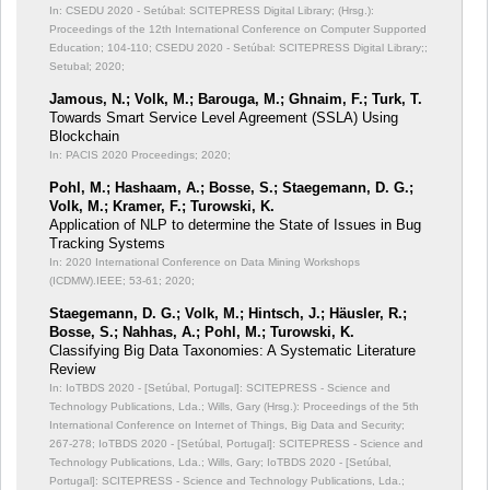
In: CSEDU 2020 - Setúbal: SCITEPRESS Digital Library; (Hrsg.):
Proceedings of the 12th International Conference on Computer Supported
Education;
104-110; CSEDU 2020 - Setúbal: SCITEPRESS Digital Library;;
Setubal; 2020;
Jamous, N.; Volk, M.; Barouga, M.; Ghnaim, F.; Turk, T.
Towards Smart Service Level Agreement (SSLA) Using
Blockchain
In: PACIS 2020 Proceedings;
2020;
Pohl, M.; Hashaam, A.; Bosse, S.; Staegemann, D. G.;
Volk, M.; Kramer, F.; Turowski, K.
Application of NLP to determine the State of Issues in Bug
Tracking Systems
In: 2020 International Conference on Data Mining Workshops
(ICDMW).IEEE;
53-61; 2020;
Staegemann, D. G.; Volk, M.; Hintsch, J.; Häusler, R.;
Bosse, S.; Nahhas, A.; Pohl, M.; Turowski, K.
Classifying Big Data Taxonomies: A Systematic Literature
Review
In: IoTBDS 2020 - [Setúbal, Portugal]: SCITEPRESS - Science and
Technology Publications, Lda.; Wills, Gary (Hrsg.): Proceedings of the 5th
International Conference on Internet of Things, Big Data and Security;
267-278; IoTBDS 2020 - [Setúbal, Portugal]: SCITEPRESS - Science and
Technology Publications, Lda.; Wills, Gary; IoTBDS 2020 - [Setúbal,
Portugal]: SCITEPRESS - Science and Technology Publications, Lda.;