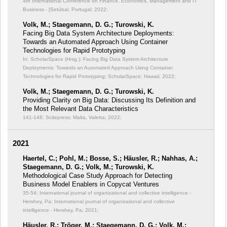
4th International Conference on Finance, Economics, Management and IT
Business - [Setúbal, Portugal; 2022;
Volk, M.; Staegemann, D. G.; Turowski, K.
Facing Big Data System Architecture Deployments:
Towards an Automated Approach Using Container
Technologies for Rapid Prototyping
In: ScholarSpace (Hrsg.): Facing Big Data System Architecture
Deployments: Towards an Automated Approach Using Container
Technologies for Rapid Prototyping;
ScholarSpace; Hawaii; 2022;
Volk, M.; Staegemann, D. G.; Turowski, K.
Providing Clarity on Big Data: Discussing Its Definition and
the Most Relevant Data Characteristics
141-148; Scitepress; Malta, Valetta; 2022;
2021
Haertel, C.; Pohl, M.; Bosse, S.; Häusler, R.; Nahhas, A.;
Staegemann, D. G.; Volk, M.; Turowski, K.
Methodological Case Study Approach for Detecting
Business Model Enablers in Copycat Ventures
35-54; International journal of organizational and collective intelligence -
Hershey, Pa; International journal of organizational and collective
intelligence - Hershey, Pa; 2021;
Häusler, R.; Tröger, M.; Staegemann, D. G.; Volk, M.;