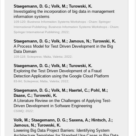
Staegemann, D. G.; Volk, M.; Turowski, K.
Investigating the incorporation of big data in management
information systems
109-120; Business Information Systems Workshops - Cham: Springer
International Publishing; Business Information Systems Workshops - Cham:
Springer International Publishing; 2022;
Staegemann, D. G.; Volk, M.; Jamous, N.; Turowski, K.
A Process Model for Test Driven Development in the Big
Data Domain
109-118; Scitepress; Malta, Valetta; 2022;
Staegemann, D. G.; Volk, M.; Turowski, K.
Exploring the Test Driven Development of a Fraud
Detection Application using the Google Cloud Platform
83-94; Scitepress; Malta, Valetta; 2022;
Staegemann, D. G.; Volk, M.; Haertel, C.; Pohl, M.;
Daase, C.; Turowski, K.
A Literature Review on the Challenges of Applying Test-
Driven Development in Software Engineering
CSIMQ; 2022;
Volk, M.; Staegemann, D. G.; Saxena, A.; Hintsch, J.;
Jamous, N.; Turowski, K.
Lowering Big Data Project Barriers: Identifying System
Architecture Templates for Standard Use Cases in Big Data