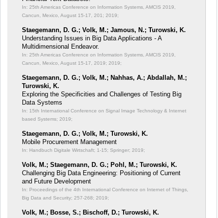
In: 25th Americas Conference on Information Systems, AMCIS 2019,
Cancun, Mexico, August 15-17, 201;
2019;
Staegemann, D. G.; Volk, M.; Jamous, N.; Turowski, K.
Understanding Issues in Big Data Applications - A
Multidimensional Endeavor.
In: 25th Americas Conference on Information Systems, AMCIS 2019,
Cancun, Mexico, August 15-17, 2019;
2019;
Staegemann, D. G.; Volk, M.; Nahhas, A.; Abdallah, M.;
Turowski, K.
Exploring the Specificities and Challenges of Testing Big
Data Systems
In: 15th International Conference on Signal Image Technology & Internet
based Systems;
2019;
Staegemann, D. G.; Volk, M.; Turowski, K.
Mobile Procurement Management
In: Handbuch Digitale Wirtschaft;
1-15; Springer; 2019;
Volk, M.; Staegemann, D. G.; Pohl, M.; Turowski, K.
Challenging Big Data Engineering: Positioning of Current
and Future Development
In: Proceedings of the 4th International Conference on Internet of Things,
Big Data and Security;
257-268; 2019;
Volk, M.; Bosse, S.; Bischoff, D.; Turowski, K.