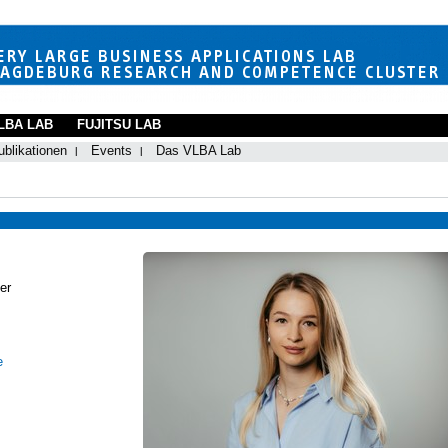
LBA LAB
FUJITSU LAB
ublikationen
Events
Das VLBA Lab
er
e