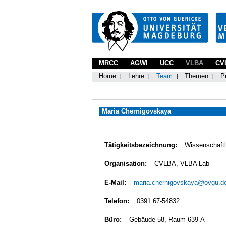
MRCC
AGWI
UCC
VLBA
CV
Home
Lehre
Team
Themen
P
Maria Chernigovskaya
Tätigkeitsbezeichnung:
Wissenschaftl
Organisation:
CVLBA, VLBA Lab
E-Mail:
maria.chernigovskaya@ovgu.d
Telefon:
0391 67-54832
Büro:
Gebäude 58, Raum 639-A