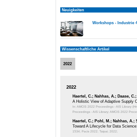
Neuigkeiten
Workshops - Industrie 
Wissenschaftliche Artikel
2022
2022
Haertel, C.; Nahhas, A.; Daase, C.;
A Holistic View of Adaptive Supply C
In: AMCIS 2022 Proceedings - AIS Library (Hrsg
Proceedings - AIS Library; AMCIS 2022 Procee
Haertel, C.; Pohl, M.; Nahhas, A.;
Toward A Lifecycle for Data Science
1534; Pacis 2022; Taipai; 2022;