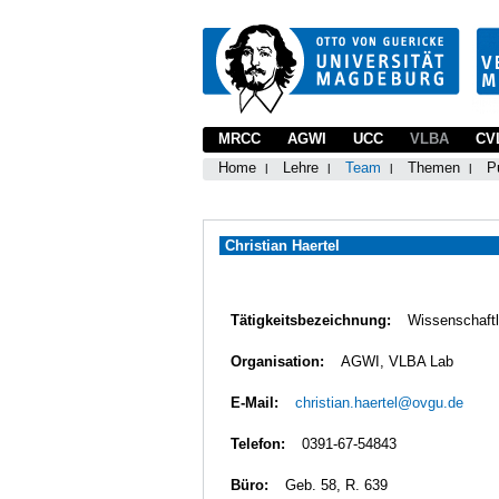
MRCC
AGWI
UCC
VLBA
CV
Home
Lehre
Team
Themen
P
Christian Haertel
Tätigkeitsbezeichnung:
Wissenschaftl
Organisation:
AGWI, VLBA Lab
E-Mail:
christian.haertel@ovgu.de
Telefon:
0391-67-54843
Büro:
Geb. 58, R. 639