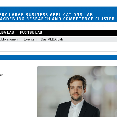
LBA LAB
FUJITSU LAB
ublikationen
Events
Das VLBA Lab
er