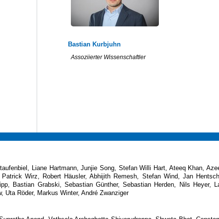
Bastian Kurbjuhn
Assoziierter Wissenschaftler
ufenbiel, Liane Hartmann, Junjie Song, Stefan Willi Hart, Ateeq Khan, Az
, Patrick Wirz, Robert Häusler, Abhijith Remesh, Stefan Wind, Jan Hentsch
pp, Bastian Grabski, Sebastian Günther, Sebastian Herden, Nils Heyer, L
w, Uta Röder, Markus Winter, André Zwanziger