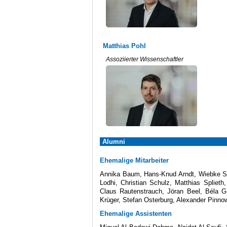
Matthias Pohl
Assoziierter Wissenschaftler
Alumni
Ehemalige Mitarbeiter
Annika Baum, Hans-Knud Arndt, Wiebke Sta
Lodhi, Christian Schulz, Matthias Splieth
Claus Rautenstrauch, Jöran Beel, Béla Gi
Krüger, Stefan Osterburg, Alexander Pinno
Ehemalige Assistenten